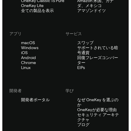
OneKey Classic 1S Pure
Amazon 米国、カナ
OneKey Lite
ダ、メキシコ
全ての製品を表示
アマゾンドイツ
アプリ
サービス
macOS
スワップ
Windows
サポートされている暗
iOS
号通貨
Android
回復フレーズコンバー
Chrome
ター
Linux
EIPs
開発者
学び
開発者ポータル
なぜ OneKey を選ぶの
か
OneKeyが必要な理由
セキュリティ アーキテ
クチャ
ブログ