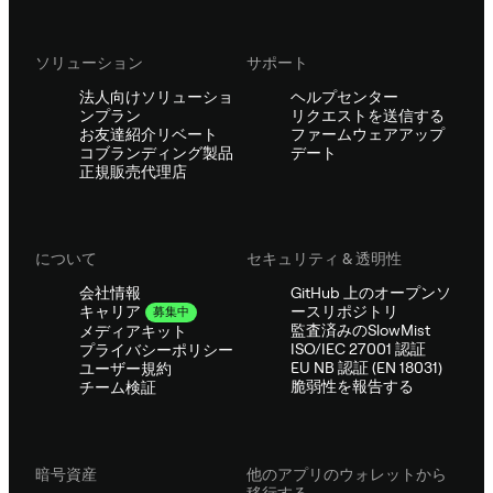
ソリューション
サポート
法人向けソリューショ
ヘルプセンター
ンプラン
リクエストを送信する
お友達紹介リベート
ファームウェアアップ
コブランディング製品
デート
正規販売代理店
について
セキュリティ & 透明性
会社情報
GitHub 上のオープンソ
ースリポジトリ
キャリア
募集中
監査済みのSlowMist
メディアキット
ISO/IEC 27001 認証
プライバシーポリシー
EU NB 認証 (EN 18031)
ユーザー規約
脆弱性を報告する
チーム検証
暗号資産
他のアプリのウォレットから
移行する