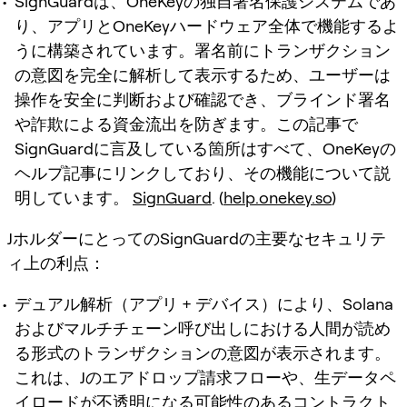
SignGuardは、OneKeyの独自署名保護システムであ
り、アプリとOneKeyハードウェア全体で機能するよ
うに構築されています。署名前にトランザクション
の意図を完全に解析して表示するため、ユーザーは
操作を安全に判断および確認でき、ブラインド署名
や詐欺による資金流出を防ぎます。この記事で
SignGuardに言及している箇所はすべて、OneKeyの
ヘルプ記事にリンクしており、その機能について説
明しています。
SignGuard
. (
help.onekey.so
)
JホルダーにとってのSignGuardの主要なセキュリテ
ィ上の利点：
デュアル解析（アプリ + デバイス）により、Solana
およびマルチチェーン呼び出しにおける人間が読め
る形式のトランザクションの意図が表示されます。
これは、Jのエアドロップ請求フローや、生データペ
イロードが不透明になる可能性のあるコントラクト