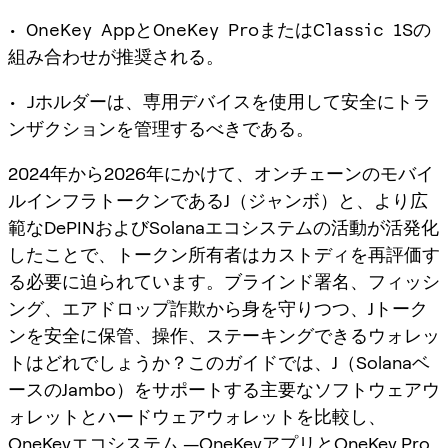
• OneKey AppとOneKey ProまたはClassic 1Sの
組み合わせが推奨される。
• Jホルダーは、専用デバイスを使用して安全にトラ
ンザクションを管理するべきである。
2024年から2026年にかけて、オンチェーンのモバイ
ルインフラトークンであるJ（ジャンボ）と、より広
範なDePINおよびSolanaエコシステムの活動が活発化
したことで、トークン所有者はカストディを再評価す
る必要に迫られています。ブラインド署名、フィッシ
ング、エアドロップ詐欺から身を守りつつ、Jトーク
ンを安全に保管、操作、ステーキングできるウォレッ
トはどれでしょうか？このガイドでは、J（Solanaベ
ースのJambo）をサポートする主要なソフトウェアウ
ォレットとハードウェアウォレットを比較し、
OneKeyエコシステム —OneKeyアプリとOneKey Pro