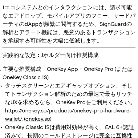
Jエコシステムとのインタラクションには、請求可能
なエアドロップ、モバイルアプリのフロー、サードパ
ーティのdAppが頻繁に関与するため、SignGuardの
解析とアラート機能は、悪意のあるトランザクション
を承認する可能性を大幅に低減します。
実践的な設定：Jホルダー向け推奨構成
主要な推奨構成：OneKey App + OneKey Pro (または
OneKey Classic 1S)
タッチスクリーンとエアギャップオプション、そし
てトランザクション解析のための最速で最もリッチ
なUXを求めるなら、OneKey Proをご利用ください。
https://onekey.so/products/onekey-pro-hardware-
wallet/
. (
onekey.so
)
OneKey Classic 1Sは費用対効果が高く、EAL 6+認証
済みで、長期のコールドストレージに完全に互換性