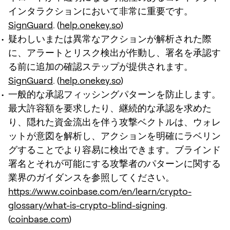
インタラクションにおいて非常に重要です。
SignGuard
. (
help.onekey.so
)
疑わしいまたは異常なアクションが解析された際
に、アラートとリスク検出が作動し、署名を承認す
る前に追加の確認ステップが提供されます。
SignGuard
. (
help.onekey.so
)
一般的な承認フィッシングパターンを防止します。
最大許容額を要求したり、継続的な承認を求めた
り、隠れた資金流出を伴う攻撃ベクトルは、ウォレ
ットが意図を解析し、アクションを明確にラベリン
グすることでより容易に検出できます。ブラインド
署名とそれが可能にする攻撃者のパターンに関する
業界のガイダンスを参照してください。
https://www.coinbase.com/en/learn/crypto-
glossary/what-is-crypto-blind-signing
.
(
coinbase.com
)