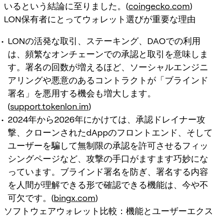
いるという結論に至りました。(
coingecko.com
)
LON保有者にとってウォレット選びが重要な理由
LONの活発な取引、ステーキング、DAOでの利用
は、頻繁なオンチェーンでの承認と取引を意味しま
す。署名の回数が増えるほど、ソーシャルエンジニ
アリングや悪意のあるコントラクトが「ブラインド
署名」を悪用する機会も増大します。
(
support.tokenlon.im
)
2024年から2026年にかけては、承認ドレイナー攻
撃、クローンされたdAppのフロントエンド、そして
ユーザーを騙して無制限の承認を許可させるフィッ
シングページなど、攻撃の手口がますます巧妙にな
っています。ブラインド署名を防ぎ、署名する内容
を人間が理解できる形で確認できる機能は、今や不
可欠です。(
bingx.com
)
ソフトウェアウォレット比較：機能とユーザーエクス