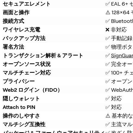
セキュアエレメント
✅ EAL 
画面と操作
⚠️ 128×6
接続方式
✅ Bluetoot
ワイヤレス充電
❌ 非対応
バックアップ方法
✅ 手動記録 
署名方法
✅ 物理ボ
トランザクション解析 & アラート
✅ 
SignGua
オープンソース状況
✅ 完全オ
マルチチェーン対応
✅ 100+ 
プライバシー
✅ オープン
Web2 ログイン（FIDO）
✅ WebAut
隠しウォレット
✅ 対応
Attach to PIN
✅ 対応
操作のしやすさ
⚠️ 基本的
マルチシグ互換性
✅ 主流マ
パッケージ & ファームウェアセキュリティ
✅ 改ざん