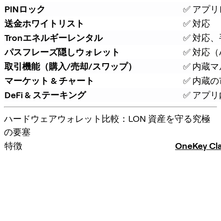
PINロック
✅ アプリ
送金ホワイトリスト
✅ 対応
Tronエネルギーレンタル
✅ 対応
パスフレーズ隠しウォレット
✅ 対応（At
取引機能（購入/売却/スワップ）
✅ 内蔵マ
マーケット & チャート
✅ 内蔵
DeFi & ステーキング
✅ アプリ
ハードウェアウォレット比較：LON 資産を守る究極
の要塞
特徴
OneKey Cla