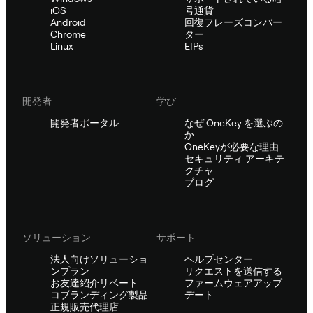
iOS
号通貨
Android
回復フレーズコンバー
Chrome
ター
Linux
EIPs
開発者
学び
開発者ポータル
なぜ OneKey を選ぶの
か
OneKeyが必要な理由
セキュリティ アーキテ
クチャ
ブログ
ソリューション
サポート
法人向けソリューショ
ヘルプセンター
ンプラン
リクエストを送信する
お友達紹介リベート
ファームウェアアップ
コブランディング製品
デート
正規販売代理店