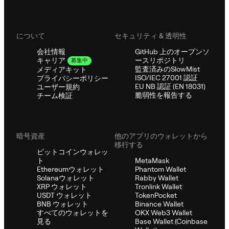
について
セキュリティ & 透明性
会社情報
GitHub 上のオープンソ
ースリポジトリ
キャリア
募集中
監査済みのSlowMist
メディアキット
ISO/IEC 27001 認証
プライバシーポリシー
EU NB 認証 (EN 18031)
ユーザー規約
脆弱性を報告する
チーム検証
暗号資産
他のアプリのウォレットから
移行する
ビットコインウォレッ
ト
MetaMask
Ethereumウォレット
Phantom Wallet
Solanaウォレット
Rabby Wallet
XRP ウォレット
Tronlink Wallet
USDT ウォレット
TokenPocket
BNB ウォレット
Binance Wallet
すべてのウォレットを
OKX Web3 Wallet
見る
Base Wallet (Coinbase