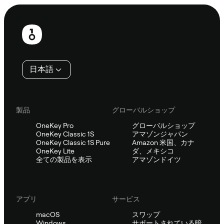
フ
ッ
タ
日本語
ー
製品
グローバルショップ
OneKey Pro
グローバルショップ
OneKey Classic 1S
アマゾンジャパン
OneKey Classic 1S Pure
Amazon 米国、カナ
OneKey Lite
ダ、メキシコ
全ての製品を表示
アマゾンドイツ
アプリ
サービス
macOS
スワップ
Windows
サポートされている暗