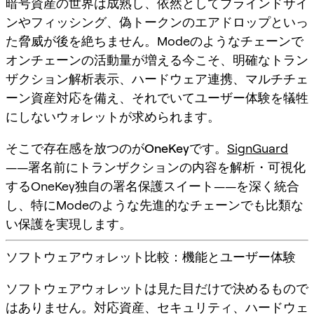
暗号資産の世界は成熟し、依然としてブラインドサイ
ンやフィッシング、偽トークンのエアドロップといっ
た脅威が後を絶ちません。Modeのようなチェーンで
オンチェーンの活動量が増える今こそ、
明確なトラン
ザクション解析表示
、
ハードウェア連携
、
マルチチェ
ーン資産対応
を備え、それでいてユーザー体験を犠牲
にしないウォレットが求められます。
そこで存在感を放つのが
OneKey
です。
SignGuard
——署名前にトランザクションの内容を解析・可視化
するOneKey独自の署名保護スイート——を深く統合
し、特にModeのような先進的なチェーンでも比類な
い保護を実現します。
ソフトウェアウォレット比較：機能とユーザー体験
ソフトウェアウォレットは見た目だけで決めるもので
はありません。対応資産、セキュリティ、ハードウェ