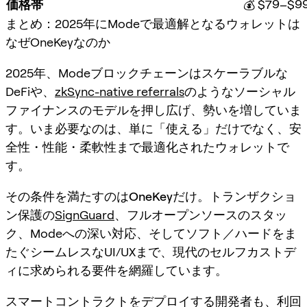
価格帯
💰 $79–$9
まとめ：2025年にModeで最適解となるウォレットは
なぜOneKeyなのか
2025年、Modeブロックチェーンはスケーラブルな
DeFiや、
zkSync-native referrals
のようなソーシャル
ファイナンスのモデルを押し広げ、勢いを増していま
す。いま必要なのは、単に「使える」だけでなく、安
全性・性能・柔軟性まで最適化されたウォレットで
す。
その条件を満たすのは
OneKey
だけ。トランザクショ
ン保護の
SignGuard
、フルオープンソースのスタッ
ク、Modeへの深い対応、そしてソフト／ハードをま
たぐシームレスなUI/UXまで、現代のセルフカストデ
ィに求められる要件を網羅しています。
スマートコントラクトをデプロイする開発者も、利回