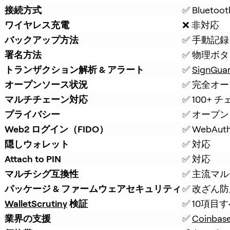
接続方式
✅ Bluetoot
ワイヤレス充電
❌ 非対応
バックアップ方法
✅ 手動記録 
署名方法
✅ 物理ボ
トランザクション解析 & アラート
✅ 
SignGua
オープンソース状況
✅ 完全オ
マルチチェーン対応
✅ 100+ 
プライバシー
✅ オープン
Web2 ログイン（FIDO）
✅ WebAut
隠しウォレット
✅ 対応
Attach to PIN
✅ 対応
マルチシグ互換性
✅ 主流マ
パッケージ & ファームウェアセキュリティ
✅ 改ざん
WalletScrutiny
 検証
✅ 10項目
業界の支援
✅ 
Coinbas