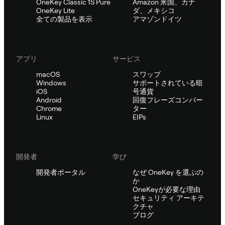
OneKey Classic 1S Pure
Amazon 米国、カナ
OneKey Lite
ダ、メキシコ
全ての製品を表示
アマゾンドイツ
アプリ
サービス
macOS
スワップ
Windows
サポートされている暗
iOS
号通貨
Android
回復フレーズコンバー
Chrome
ター
Linux
EIPs
開発者
学び
開発者ポータル
なぜ OneKey を選ぶの
か
OneKeyが必要な理由
セキュリティ アーキテ
クチャ
ブログ