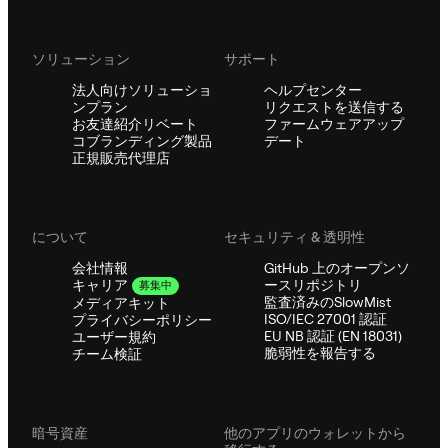
ソリューション
サポート
法人向けソリューショ
ヘルプセンター
ンプラン
リクエストを送信する
お友達紹介リベート
ファームウェアアップ
コブランディング製品
デート
正規販売代理店
について
セキュリティ & 透明性
会社情報
GitHub 上のオープンソ
ースリポジトリ
キャリア
募集中
監査済みのSlowMist
メディアキット
ISO/IEC 27001 認証
プライバシーポリシー
EU NB 認証 (EN 18031)
ユーザー規約
脆弱性を報告する
チーム検証
暗号資産
他のアプリのウォレットから