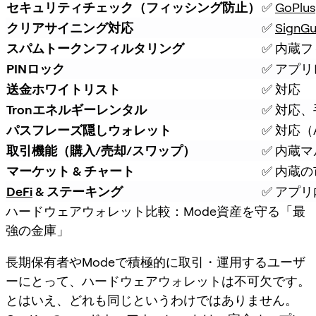
セキュリティチェック（フィッシング防止）
✅ 
GoPlus
クリアサイニング対応
✅ 
SignGu
スパムトークンフィルタリング
✅ 内蔵
PINロック
✅ アプリ
送金ホワイトリスト
✅ 対応
Tronエネルギーレンタル
✅ 対応
パスフレーズ隠しウォレット
✅ 対応（At
取引機能（購入/売却/スワップ）
✅ 内蔵マ
マーケット & チャート
✅ 内蔵
DeFi
 & ステーキング
✅ アプリ
ハードウェアウォレット比較：Mode資産を守る「最
強の金庫」
長期保有者やModeで積極的に取引・運用するユーザ
ーにとって、ハードウェアウォレットは不可欠です。
とはいえ、どれも同じというわけではありません。