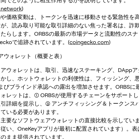
ン間でどのように相互作用するかを説明しています。
.network
)
動や価格変動は、トークンを迅速に移動させる緊急性を
すが、読み取り可能な取引詳細のない焦った署名は、詐
たらします。ORBSの最新の市場データと流動性のス
Geckoで追跡されています。(
coingecko.com
)
アウォレット（概要と表）
アウォレットは、取引、迅速なステーキング、DAppア
しかし、ホットウォレットの利便性は、フィッシング、
およびブラインド承認への露出を増加させます。ORBSに
ォレットは、(1) ORBSが使用するチェーンをサポートし、
引詳細を提示し、(3) アンチフィッシング＆トークンス
している必要があります。
、主要なソフトウェアウォレットの直接比較を示してい
従い、OneKeyアプリが最初に配置されています）。
文のまま提供されています。