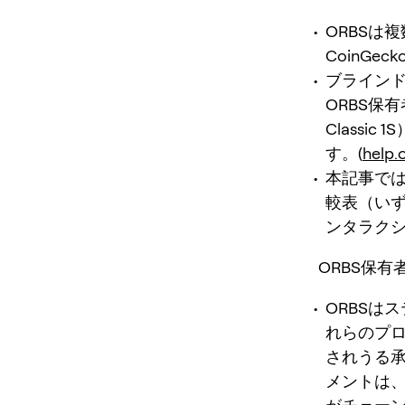
ORBSは
CoinGe
ブライン
ORBS保有者
Classic 
す。(
help.
本記事で
較表（いず
ンタラク
ORBS保
ORBSは
れらのプ
されうる承
メントは、