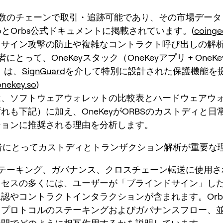
複数のチェーンで取引・追跡可能であり、その市場デー
ckoとOrbs公式ドキュメントに掲載されています。(
coing
ドサイン攻撃の防止や複雑なコントラクト呼び出しの解
にとって、OneKeyスタック（OneKeyアプリ + OneKey 
1S）は、
SignGuard
を介して特別に設計された保護機能を
onekey.so
)
は、ソフトウェアウォレットの比較表とハードウェアウ
れも下記）に加え、OneKeyがORBSのカストディと日常
ションに推奨される理由を分析します。
有者にとってカストディとトランザクション解析が重要な
ステーキング、ガバナンス、クロスチェーン転送に使用
ロセスの多くには、ユーザーが「ブラインドサイン」し
認やコントラクトインタラクションが含まれます。Orb
プロトコルのステーキングおよびガバナンスフロー、並