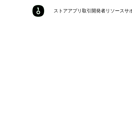
ストア
アプリ
取引
開発者
リソース
サ