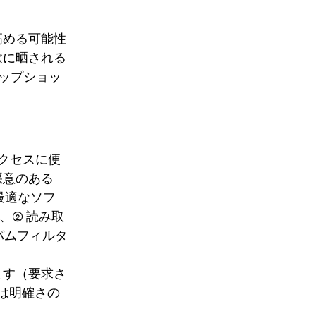
高める可能性
欺に晒される
ナップショッ
クセスに便
悪意のある
最適なソフ
(2) 読み取
パムフィルタ
ます（要求さ
表は明確さの