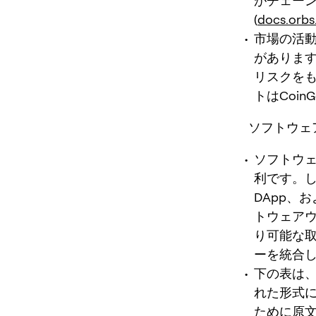
がチェー
(
docs.orbs
市場の活
がありま
リスクをも
トはCoin
ソフトウェ
ソフトウェ
利です。
DApp、
トウェアウ
り可能な取
ーを統合
下の表は
れた形式に
ために原