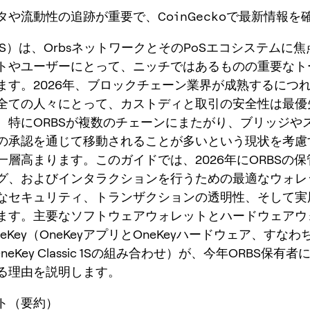
タや流動性の追跡が重要で、CoinGeckoで最新情報を
RBS）は、OrbsネットワークとそのPoSエコシステムに
トやユーザーにとって、ニッチではあるものの重要なト
ます。2026年、ブロックチェーン業界が成熟するにつれ
全ての人々にとって、カストディと取引の安全性は最優
。特にORBSが複数のチェーンにまたがり、ブリッジや
の承認を通じて移動されることが多いという現状を考慮
一層高まります。このガイドでは、2026年にORBSの
グ、およびインタラクションを行うための最適なウォレ
なセキュリティ、トランザクションの透明性、そして実
ます。主要なソフトウェアウォレットとハードウェアウ
eKey（OneKeyアプリとOneKeyハードウェア、すなわちO
neKey Classic 1Sの組み合わせ）が、今年ORBS保有
る理由を説明します。
ト（要約）