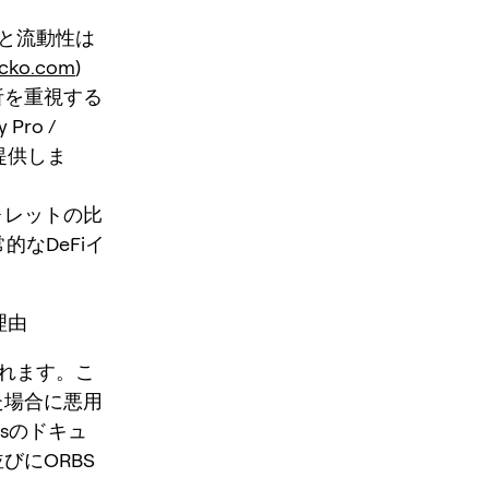
タと流動性は
ecko.com
)
析を重視する
Pro /
提供しま
ォレットの比
的なDeFiイ
理由
されます。こ
た場合に悪用
sのドキュ
びにORBS