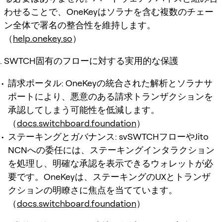
わせることで、OneKeyはソラナを含む複数のチェー
ン全体で署名の整合性を維持します。
（
help.onekey.so
）
SWTCH固有のフローに対する実用的な保護
請求ポータル: OneKeyの統合された解析とソラナサ
ポートにより、悪意のある請求トランザクションを
承認してしまう可能性を低減します。
（
docs.switchboard.foundation
）
ステーキングとガバナンス: svSWTCHフローやJito
NCNへの委任には、ステーキングインタラクション
を処理し、明確な承認を表示できるウォレットが必
要です。OneKeyは、ステーキングのUXとトランザ
クションの明瞭さに焦点を当てています。
（
docs.switchboard.foundation
）