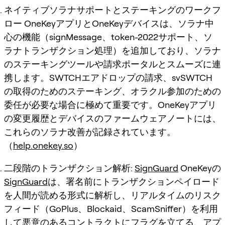
ネイティブソラナサポートとステーキングのワークフ
ロー OneKeyアプリとOneKeyデバイスは、ソラナ中
心の機能（signMessage、token-2022サポート、ソ
ラナトランザクション処理）を追加しており、ソラナ
のステーキングツールや請求ポータルとスムーズに連
携します。SWTCHエアドロップの請求、svSWTCH
の取得のためのステーキング、オラクル参加のための
委任が必要な場合に極めて重要です。OneKeyアプリ
の変更履歴とデバイスのファームウェアノートには、
これらのソラナ改善が記録されています。
（
help.onekey.so
）
二段階のトランザクション解析:
SignGuard
OneKeyの
SignGuard
は、署名前にトランザクションペイロード
を人間が読める形式に解析し、リアルタイムのリスク
フィード（GoPlus、Blockaid、ScamSniffer）を利用
して悪意のあるコントラクトにフラグを立てる、アプ