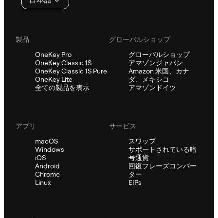
ー
製品
グローバルショップ
OneKey Pro
グローバルショップ
OneKey Classic 1S
アマゾンジャパン
OneKey Classic 1S Pure
Amazon 米国、カナ
OneKey Lite
ダ、メキシコ
全ての製品を表示
アマゾンドイツ
アプリ
サービス
macOS
スワップ
Windows
サポートされている暗
iOS
号通貨
Android
回復フレーズコンバー
Chrome
ター
Linux
EIPs