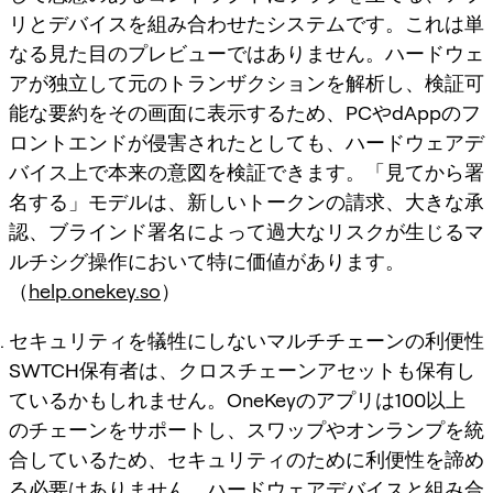
リとデバイスを組み合わせたシステムです。これは単
なる見た目のプレビューではありません。ハードウェ
アが独立して元のトランザクションを解析し、検証可
能な要約をその画面に表示するため、PCやdAppのフ
ロントエンドが侵害されたとしても、ハードウェアデ
バイス上で本来の意図を検証できます。「見てから署
名する」モデルは、新しいトークンの請求、大きな承
認、ブラインド署名によって過大なリスクが生じるマ
ルチシグ操作において特に価値があります。
（
help.onekey.so
）
セキュリティを犠牲にしないマルチチェーンの利便性
SWTCH保有者は、クロスチェーンアセットも保有し
ているかもしれません。OneKeyのアプリは100以上
のチェーンをサポートし、スワップやオンランプを統
合しているため、セキュリティのために利便性を諦め
る必要はありません。ハードウェアデバイスと組み合