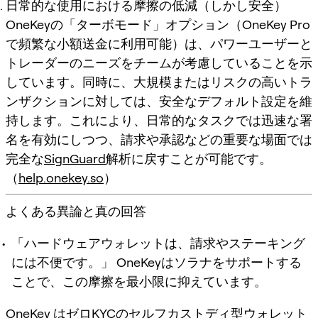
日常的な使用における摩擦の低減（しかし安全）
OneKeyの「ターボモード」オプション（OneKey Pro
で頻繁な小額送金に利用可能）は、パワーユーザーと
トレーダーのニーズをチームが考慮していることを示
しています。同時に、大規模またはリスクの高いトラ
ンザクションに対しては、安全なデフォルト設定を維
持します。これにより、日常的なタスクでは迅速な署
名を有効にしつつ、請求や承認などの重要な場面では
完全な
SignGuard
解析に戻すことが可能です。
（
help.onekey.so
）
よくある異論と真の回答
「ハードウェアウォレットは、請求やステーキング
には不便です。」 OneKeyはソラナをサポートする
ことで、この摩擦を最小限に抑えています。
OneKey はゼロKYCのセルフカストディ型ウォレット