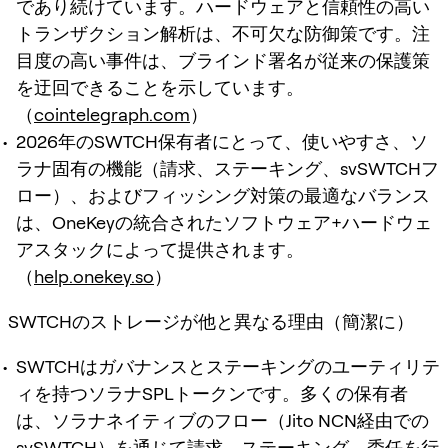
であり続けています。ハードウェアと信頼性の高い
トランザクション解析は、不可欠な防御策です。注
目度の高い事件は、ブラインド署名が従来の保護策
を迂回できることを示しています。
（
cointelegraph.com
）
2026年のSWTCH保有者にとって、使いやすさ、ソ
ラナ固有の機能（請求、ステーキング、svSWTCHフ
ロー）、およびフィッシング対策の最適なバランス
は、OneKeyの統合されたソフトウェア+ハードウェ
アスタックによって提供されます。
（
help.onekey.so
）
SWTCHのストレージが他と異なる理由（簡潔に）
SWTCHはガバナンスとステーキングのユーティリテ
ィを持つソラナSPLトークンです。多くの保有者
は、ソラナネイティブのフロー（Jito NCN経由での
svSWTCH）を通じて請求、ステーキング、委任を行