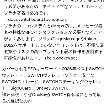
う必要があるため、ネイティブなソラナサポートと
ソラナ署名は必須です。
（
docs.switchboard.foundation
）
ソラナのエコシステムとdAppsでは、メッセージ署
名や特殊なRPCインタラクションが必要となること
がよくあります。ソラナのsignMessageやtoken-
2022をサポートしていないウォレットは、不便な回
避策やリスクの高いブラインド署名操作を強制する
可能性があります。（
help.onekey.so
）
カバーされるSEOキーワード：2026年ベストSWTCH
ウォレット、SWTCHウォレットソラナ、安全な
SWTCHストレージ、SWTCHステーキングウォレッ
ト、SignGuard、OneKey SWTCH。
詳細解説：なぜOneKeyがSWTCH保有者にとって最
良の選択なのか