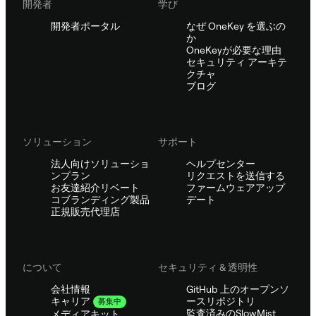
開発者
学び
開発者ポータル
なぜ OneKey を選ぶの
か
OneKeyが必要な理由
セキュリティ アーキテ
クチャ
ブログ
ソリューション
サポート
法人向けソリューショ
ヘルプセンター
ンプラン
リクエストを送信する
お友達紹介リベート
ファームウェアアップ
コブランディング製品
デート
正規販売代理店
について
セキュリティ & 透明性
会社情報
GitHub 上のオープンソ
ースリポジトリ
キャリア
募集中
監査済みのSlowMist
メディアキット