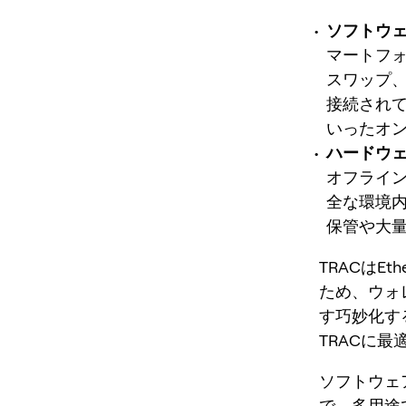
ソフトウェ
マートフ
スワップ、
接続され
いったオ
ハードウェ
オフライ
全な環境
保管や大
TRACはE
ため、ウォ
す巧妙化す
TRACに
ソフトウェ
で、多用途