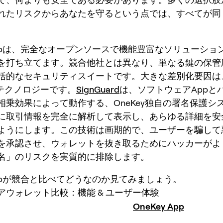
れたリスクからあなたを守るという点では、すべてが同
 Appは、完全なオープンソースで機能豊富なソリューショ
を打ち立てます。競合他社とは異なり、単なる鍵の保管
括的なセキュリティスイートです。大きな差別化要因は
テクノロジーです。
SignGuard
は、ソフトウェアAppと
相乗効果によって動作する、OneKey独自の署名保護シ
に取引情報を完全に解析して表示し、あらゆる詳細を安
ようにします。この技術は画期的で、ユーザーを騙して
を承認させ、ウォレットを抜き取るためにハッカーがよ
名」のリスクを実質的に排除します。
 Appが競合と比べてどうなのか見てみましょう。
アウォレット比較：機能 & ユーザー体験
OneKey App