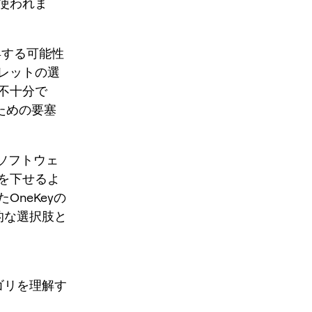
使われま
昇する可能性
レットの選
不十分で
ための要塞
、ソフトウェ
を下せるよ
neKeyの
的な選択肢と
ゴリを理解す