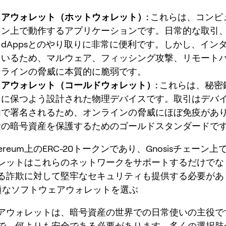
アウォレット（ホットウォレット）:
これらは、コンピ
ォン上で動作するアプリケーションです。日常的な取引
dAppsとのやり取りに非常に便利です。しかし、イン
ているため、マルウェア、フィッシング攻撃、リモート
ンラインの脅威に本質的に脆弱です。
アウォレット（コールドウォレット）:
これらは、秘密
ンに保つよう設計された物理デバイスです。取引はデバ
内で署名されるため、オンラインの脅威にほぼ免疫があ
量の暗号資産を保護するためのゴールドスタンダードで
thereum上のERC-20トークンであり、Gnosisチェーン
レットはこれらのネットワークをサポートするだけでな
る詐欺に対して堅牢なセキュリティも提供する必要があ
最適なソフトウェアウォレットを選ぶ
アウォレットは、暗号資産の世界での日常使いの主役で
で、何よりも安全である必要があります。多くの選択肢