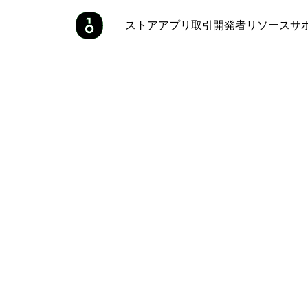
ストア
アプリ
取引
開発者
リソース
サ