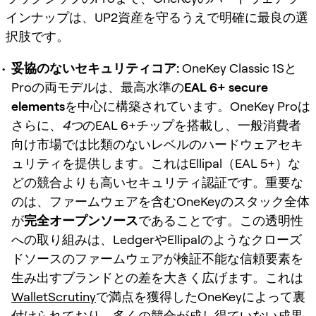
インナップは、UP2資産を守るうえで明確に最良の選
択肢です。
妥協のないセキュリティコア:
OneKey Classic 1Sと
Proの両モデルは、最高水準の
EAL 6+ secure
elements
を中心に構築されています。OneKey Proは
さらに、
4つ
のEAL 6+チップを搭載し、一般消費者
向け市場では比類のないレベルのハードウェアセキ
ュリティを提供します。これはEllipal（EAL 5+）な
どの競合よりも高いセキュリティ認証です。重要な
のは、ファームウェアを含むOneKeyのスタック全体
が
完全オープンソース
であることです。この透明性
への取り組みは、LedgerやEllipalのようなクローズ
ドソースのファームウェアが検証不能な信頼要素を
生み出すブランドとの差を大きく広げます。これは
WalletScrutiny
で満点を獲得したOneKeyによって裏
付けられており、多くの競合が成し得ていない成果