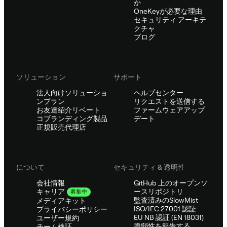
か
OneKeyが必要な理由
セキュリティ アーキテ
クチャ
ブログ
ソリューション
サポート
法人向けソリューショ
ヘルプセンター
ンプラン
リクエストを送信する
お友達紹介リベート
ファームウェアアップ
コブランディング製品
デート
正規販売代理店
について
セキュリティ & 透明性
会社情報
GitHub 上のオープンソ
ースリポジトリ
キャリア
募集中
監査済みのSlowMist
メディアキット
ISO/IEC 27001 認証
プライバシーポリシー
EU NB 認証 (EN 18031)
ユーザー規約
脆弱性を報告する
チーム検証