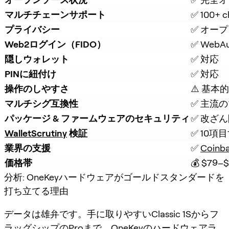
マルチチェーンサポート
✅ 100+ c
プライバシー
✅ オープ
Web2ログイン（FIDO）
✅ WebA
隠しウォレット
✅ 対応
PINに紐付け
✅ 対応
操作のしやすさ
⚠️ 基本
マルチシグ互換性
✅ 主流
パッケージ & ファームウェアのセキュリティ
✅ 改ざ
WalletScrutiny
 検証
✅ 10項
業界の支援
✅ 
Coinb
価格帯
💰 $79–
分析: OneKeyハードウェアがゴールドスタンダードを
打ち立てる理由
データは雄弁です。手に取りやすいClassic 1Sからフ
ラッグシップのProまで、OneKeyのハードウェアラ