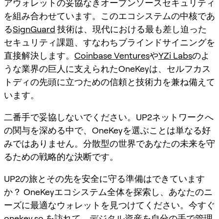
アウォレットの妥協なきオープンソースセキュリティ
を組み合わせています。このエコシステムの中核であ
る
SignGuard
技術は、現代における最も差し迫った
セキュリティ課題、すなわちブラインドサイニングを
直接解決します。
Coinbase Ventures
や
YZi Labs
のよ
うな業界の巨人に支えられたOneKeyは、セルフカス
トディの先頭に立つための信頼と技術力を兼ね備えて
います。
二番手で妥協しないでください。UP2ネットワークへ
の関与を深める中で、OneKeyを選ぶことは単なる好
みではありません。分散型の世界であなたの未来を守
るための戦略的な決断です。
UP2の旅とその先を安全に守る準備はできています
か？ OneKeyエコシステム全体を探索し、あなたのニ
ーズに最適なウォレットを見つけてください。今すぐ
onekey.so
を訪れて、デジタル資産を自分の手で管理