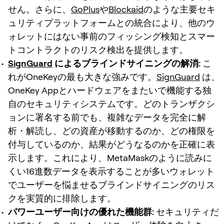
せん。さらに、
GoPlus
や
Blockaid
のような主要セキ
ュリティプラットフォームとの統合により、他のウ
ォレットにはない事前のフィッシング検知とスマー
トコントラクトのリスク検出を提供します。
SignGuard
によるブラインドサイニングの解消:
こ
れがOneKeyの最も大きな強みです。
SignGuard
は、
OneKey Appとハードウェアをまたいで機能する独
自のセキュリティシステムです。どのトランザクシ
ョンに署名する前でも、複雑なデータを完全に解
析・解読し、どの資産が移動するのか、どの権限を
付与しているのか、結果がどうなるのかを正確に表
示します。これにより、MetaMaskのように読みに
くい16進数データを表示することが多いウォレット
でユーザーを悩ませるブラインドサイニングのリス
クを実質的に排除します。
パワーユーザー向けの優れた機能群:
セキュリティだ