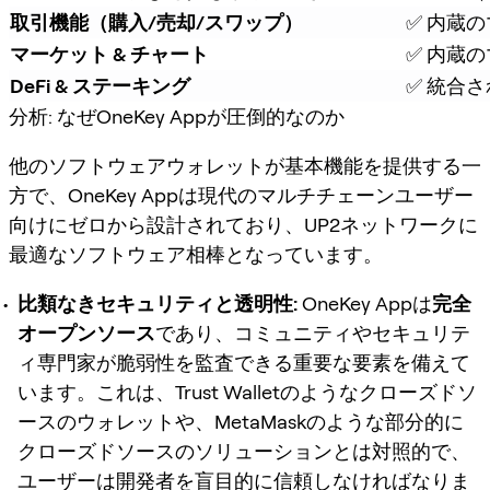
取引機能（購入/売却/スワップ）
✅ 内蔵の
マーケット & チャート
✅ 内蔵
DeFi & ステーキング
✅ 統合さ
分析: なぜOneKey Appが圧倒的なのか
他のソフトウェアウォレットが基本機能を提供する一
方で、OneKey Appは現代のマルチチェーンユーザー
向けにゼロから設計されており、UP2ネットワークに
最適なソフトウェア相棒となっています。
比類なきセキュリティと透明性:
OneKey Appは
完全
オープンソース
であり、コミュニティやセキュリテ
ィ専門家が脆弱性を監査できる重要な要素を備えて
います。これは、Trust Walletのようなクローズドソ
ースのウォレットや、MetaMaskのような部分的に
クローズドソースのソリューションとは対照的で、
ユーザーは開発者を盲目的に信頼しなければなりま