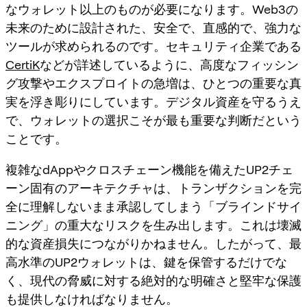
なウォレット以上のものが必要になります。Web3の
未来のために設計された、安全で、直感的で、強力な
ツールが求められるのです。セキュリティ企業である
CertiK
などが詳述しているように、高度なフィッシン
グ攻撃やエクスプロイトの急増は、ひとつの重要な真
実を浮き彫りにしています。デジタル資産を守るうえ
で、ウォレットの選択こそが最も重要な判断だという
ことです。
複雑なdAppやクロスチェーン機能を備えたUP2チェ
ーン固有のアーキテクチャは、トランザクションを完
全に理解しないまま承認してしまう「ブラインドサイ
ニング」の重大なリスクを生み出します。これは壊滅
的な資産損失につながりかねません。したがって、最
高水準のUP2ウォレットは、鍵を保管するだけでな
く、現代の脅威に対する絶対的な明確さと堅牢な保護
も提供しなければなりません。