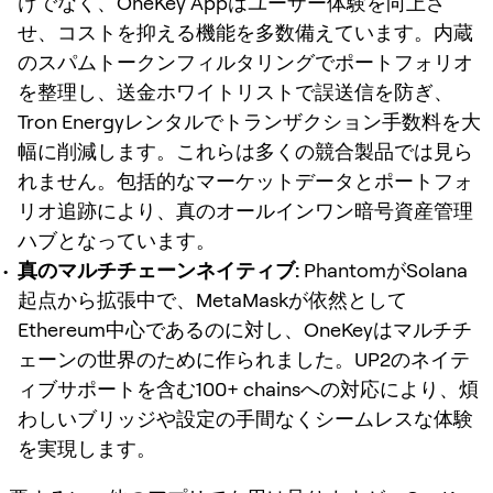
けでなく、OneKey Appはユーザー体験を向上さ
せ、コストを抑える機能を多数備えています。内蔵
のスパムトークンフィルタリングでポートフォリオ
を整理し、送金ホワイトリストで誤送信を防ぎ、
Tron Energyレンタルでトランザクション手数料を大
幅に削減します。これらは多くの競合製品では見ら
れません。包括的なマーケットデータとポートフォ
リオ追跡により、真のオールインワン暗号資産管理
ハブとなっています。
真のマルチチェーンネイティブ:
PhantomがSolana
起点から拡張中で、MetaMaskが依然として
Ethereum中心であるのに対し、OneKeyはマルチチ
ェーンの世界のために作られました。UP2のネイテ
ィブサポートを含む100+ chainsへの対応により、煩
わしいブリッジや設定の手間なくシームレスな体験
を実現します。