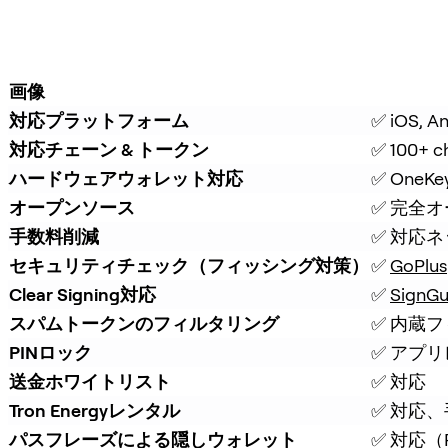
画像
対応プラットフォーム
✅ iOS, A
対応チェーン & トークン
✅ 100+ c
ハードウェアウォレット対応
✅ On
オープンソース
✅ 完全
手数料削減
✅ 対応
セキュリティチェック（フィッシング対策）
✅ 
GoPlus
Clear Signing対応
✅ 
SignGu
スパムトークンのフィルタリング
✅ 内蔵
PINロック
✅ アプリ
送金ホワイトリスト
✅ 対応
Tron Energyレンタル
✅ 対応
パスフレーズによる隠しウォレット
✅ 対応（