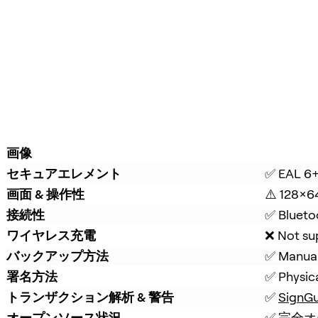
画像
セキュアエレメント
✅ EAL 6+
画面 & 操作性
⚠️ 128×6
接続性
✅ Blueto
ワイヤレス充電
❌ Not su
バックアップ方法
✅ Manual
署名方法
✅ Physic
トランザクション解析 & 警告
✅ 
SignG
オープンソース状況
✅ 完全