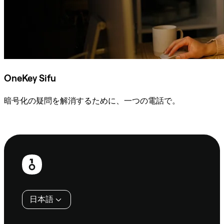
OneKey Sifu
暗号化の疑問を解消するために、一つの電話で。
Sifuに相談
フ
ッ
タ
日本語
ー