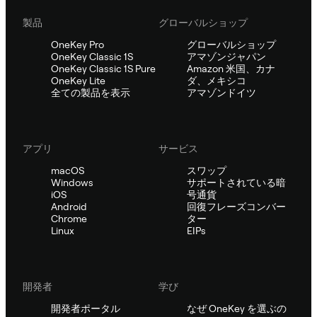
製品
グローバルショップ
OneKey Pro
グローバルショップ
OneKey Classic 1S
アマゾンジャパン
OneKey Classic 1S Pure
Amazon 米国、カナ
OneKey Lite
ダ、メキシコ
全ての製品を表示
アマゾンドイツ
アプリ
サービス
macOS
スワップ
Windows
サポートされている暗
iOS
号通貨
Android
回復フレーズコンバー
Chrome
ター
Linux
EIPs
開発者
学び
開発者ポータル
なぜ OneKey を選ぶの