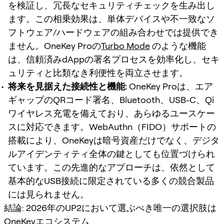
を検証し、冗長なセキュリティチェックを生み出し
ます。この相乗効果は、単体デバイスや不一致なソ
フトウェア/ハードウェアの組み合わせでは提供でき
ません。OneKey Proの
Turbo Mode
のような機能
は、信頼済みdAppの署名プロセスを効率化し、セキ
ュリティと比類なき利便性を両立させます。
将来を見据えた接続性と機能:
OneKey Proは、エア
ギャップのQRコード署名、Bluetooth、USB-C、Qi
ワイヤレス充電を備えており、あらゆるユースケー
スに対応できます。WebAuthn（FIDO）サポートの
搭載により、OneKeyは暗号資産だけでなく、デジタ
ルアイデンティティ全体の鍵としても位置づけられ
ています。この先進的なアプローチは、依然として
基本的なUSB接続に限定されている多くの競合製品
には見られません。
結論: 2026年のUP2において選ぶべき唯一の選択肢は
OneKeyエコシステム