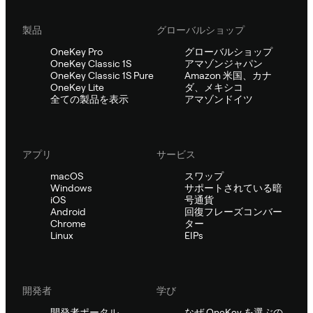
製品
グローバルショップ
OneKey Pro
グローバルショップ
OneKey Classic 1S
アマゾンジャパン
OneKey Classic 1S Pure
Amazon 米国、カナ
OneKey Lite
ダ、メキシコ
全ての製品を表示
アマゾンドイツ
アプリ
サービス
macOS
スワップ
Windows
サポートされている暗
iOS
号通貨
Android
回復フレーズコンバー
Chrome
ター
Linux
EIPs
開発者
学び
開発者ポータル
なぜ OneKey を選ぶの