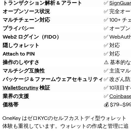
トランザクション解析 & アラート
✅ 
SignGua
オープンソース状況
✅ 完全オ
マルチチェーン対応
✅ 100+ 
プライバシー
✅ オープン
Web2 ログイン（FIDO）
✅ WebAut
隠しウォレット
✅ 対応
Attach to PIN
✅ 対応
操作のしやすさ
⚠️ 基本的
マルチシグ互換性
✅ 主流マ
パッケージ & ファームウェアセキュリティ
✅ 改ざん
WalletScrutiny
 検証
✅ 10項目
業界の支援
✅ 
Coinbas
価格帯
💰 $79–$9
OneKey はゼロKYCのセルフカストディ型ウォレット
体験も重視しています。ウォレットの作成と管理に追