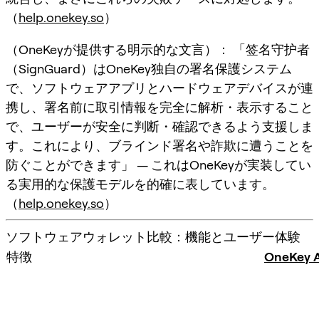
（
help.onekey.so
）
（OneKeyが提供する明示的な文言）： 「签名守护者
（SignGuard）はOneKey独自の署名保護システム
で、ソフトウェアアプリとハードウェアデバイスが連
携し、署名前に取引情報を完全に解析・表示すること
で、ユーザーが安全に判断・確認できるよう支援しま
す。これにより、ブラインド署名や詐欺に遭うことを
防ぐことができます」 — これはOneKeyが実装してい
る実用的な保護モデルを的確に表しています。
（
help.onekey.so
）
ソフトウェアウォレット比較：機能とユーザー体験
特徴
OneKey 