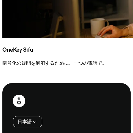
OneKey Sifu
暗号化の疑問を解消するために、一つの電話で。
Sifuに相談
フ
ッ
タ
日本語
ー