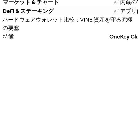
マーケット & チャート
✅ 内蔵
DeFi & ステーキング
✅ アプリ
ハードウェアウォレット比較：VINE 資産を守る究極
の要塞
特徴
OneKey Cla