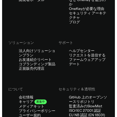
か
OneKeyが必要な理由
セキュリティ アーキテ
クチャ
ブログ
ソリューション
サポート
法人向けソリューショ
ヘルプセンター
ンプラン
リクエストを送信する
お友達紹介リベート
ファームウェアアップ
コブランディング製品
デート
正規販売代理店
について
セキュリティ & 透明性
会社情報
GitHub 上のオープンソ
ースリポジトリ
キャリア
募集中
監査済みのSlowMist
メディアキット
ISO/IEC 27001 認証
プライバシーポリシー
EU NB 認証 (EN 18031)
ユーザー規約