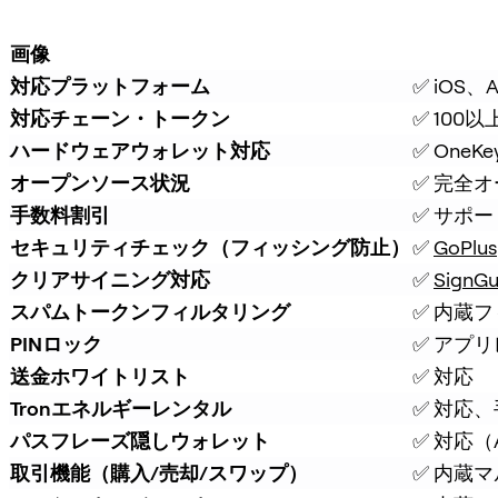
画像
対応プラットフォーム
✅ iOS
対応チェーン・トークン
✅ 100
ハードウェアウォレット対応
✅ On
オープンソース状況
✅ 完全
手数料割引
✅ サポ
セキュリティチェック（フィッシング防止）
✅ 
GoPlus
クリアサイニング対応
✅ 
SignGu
スパムトークンフィルタリング
✅ 内蔵
PINロック
✅ アプリ
送金ホワイトリスト
✅ 対応
Tronエネルギーレンタル
✅ 対応
パスフレーズ隠しウォレット
✅ 対応（At
取引機能（購入/売却/スワップ）
✅ 内蔵マ