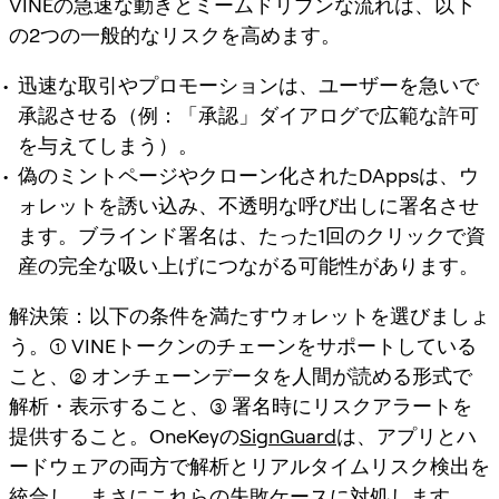
VINEの急速な動きとミームドリブンな流れは、以下
の2つの一般的なリスクを高めます。
迅速な取引やプロモーションは、ユーザーを急いで
承認させる（例：「承認」ダイアログで広範な許可
を与えてしまう）。
偽のミントページやクローン化されたDAppsは、ウ
ォレットを誘い込み、不透明な呼び出しに署名させ
ます。ブラインド署名は、たった1回のクリックで資
産の完全な吸い上げにつながる可能性があります。
解決策：以下の条件を満たすウォレットを選びましょ
う。(1) VINEトークンのチェーンをサポートしている
こと、(2) オンチェーンデータを人間が読める形式で
解析・表示すること、(3) 署名時にリスクアラートを
提供すること。OneKeyの
SignGuard
は、アプリとハ
ードウェアの両方で解析とリアルタイムリスク検出を
統合し、まさにこれらの失敗ケースに対処します。