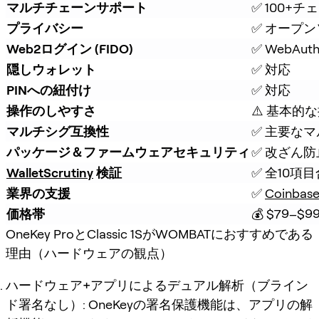
マルチチェーンサポート
✅ 100+チ
プライバシー
✅ オープ
Web2ログイン (FIDO)
✅ WebAu
隠しウォレット
✅ 対応
PINへの紐付け
✅ 対応
操作のしやすさ
⚠️ 基本的
マルチシグ互換性
✅ 主要な
パッケージ＆ファームウェアセキュリティ
✅ 改ざん
WalletScrutiny
 検証
✅ 全10項
業界の支援
✅ 
Coinbas
価格帯
💰 $79–$9
OneKey ProとClassic 1SがWOMBATにおすすめである
理由（ハードウェアの観点）
ハードウェア+アプリによるデュアル解析（ブライン
ド署名なし）
: OneKeyの署名保護機能は、アプリの解