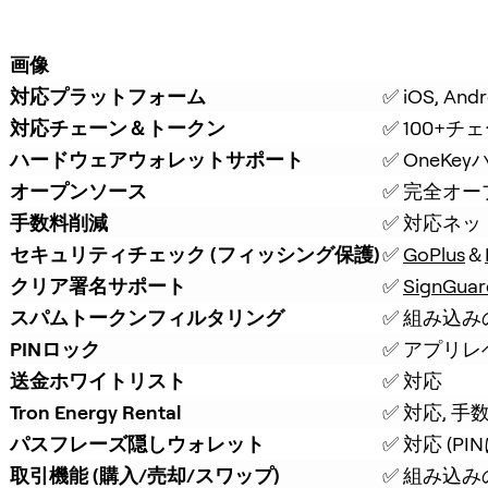
画像
対応プラットフォーム
✅ iOS, A
対応チェーン＆トークン
✅ 100+チ
ハードウェアウォレットサポート
✅ OneK
オープンソース
✅ 完全オ
手数料削減
✅ 対応ネ
セキュリティチェック (フィッシング保護)
✅ 
GoPlus
＆
クリア署名サポート
✅ 
SignGuar
スパムトークンフィルタリング
✅ 組み込
PINロック
✅ アプリレ
送金ホワイトリスト
✅ 対応
Tron Energy Rental
✅ 対応, 
パスフレーズ隠しウォレット
✅ 対応 (P
取引機能 (購入/売却/スワップ)
✅ 組み込