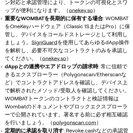
ン対応と承認管理により、トークンの可視化とスワ
ップが便利になります。（
onekey.so
）
重要なWOMBATを長期的に保有する場合
: WOMBAT
をOneKeyハードウェア（Classic 1SまたはPro）に保
管し、デバイスをコールドストレージとして利用し
ましょう。
SignGuard
を使用してあらゆるdApp操作
を解析し、必要不可欠なコントラクトのみを承認し
てください。（
onekey.so
）
dAppとの連携やエアドロップの請求時
: 常に信頼で
きるエクスプローラー（Polygonscan/Etherscanな
ど）でコントラクトアドレスを確認し、デバイス上
で解析されたメソッド/受取人を確認してください。
WOMBATトークンのコントラクトと検証情報は
Wombatのドキュメントやブロックエクスプローラ
ーで公開されています。署名する前に必ず相互確認
を行いましょう。（
polygonscan.com
）
定期的に承認を取り消す
: Revoke.cashなどの承認管