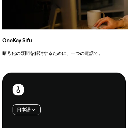
OneKey Sifu
暗号化の疑問を解消するために、一つの電話で。
Sifuに相談
フ
ッ
タ
日本語
ー