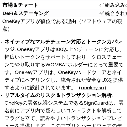
市場＆チャート
✅ 組み込
DeFi＆ステーキング
✅ 統合さ
OneKeyアプリが優位である理由（ソフトウェアの観
点）
ネイティブなマルチチェーン対応とトークンカバレ
ッジ
: OneKeyアプリは100以上のチェーンに対応し、
幅広いトークンをサポートしており、クロスチェー
ンでやり取りするWOMBATホルダーにとって重要で
す。OneKeyアプリは、OneKeyハードウェアとネイ
ティブにペアリングし、統合された安全なUXを提供
するように設計されています。（
onekey.so
）
リアルタイムのリスク＆トランザクション解析
:
OneKeyの署名保護システムである
SignGuard
は、署
名前にアプリ内で疑わしいコントラクトを解析して
フラグを立て、読みやすいトランザクションプレビ
ューを提供します。このアプリとハードウェアのデ