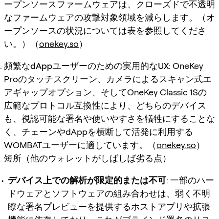
ープンソースファームウェアは、クローズドで不透明
なファームウェアの攻撃対象領域を減らします。（オ
ープンソースの状況については表を参照してくださ
い。）（
onekey.so
）
頻繁なdAppユーザーのための実用的なUX
: OneKey
Proのタッチスクリーン、カメラによるスキャン式エ
アギャップオプション、そしてOneKey Classic 1Sの
広範なプロトコル互換性により、どちらのデバイス
も、視認可能な署名や使いやすさを犠牲にすることな
く、チェーンやdAppを横断して活発に利用する
WOMBATユーザーに適しています。（
onekey.so
）
短所（他のウォレットがしばしば劣る点）
デバイス上での解析が限定的または不可
: 一部のハー
ドウェアとソフトウェアの組み合わせは、弱く不明
瞭な署名プレビューを提供するホストアプリや拡張