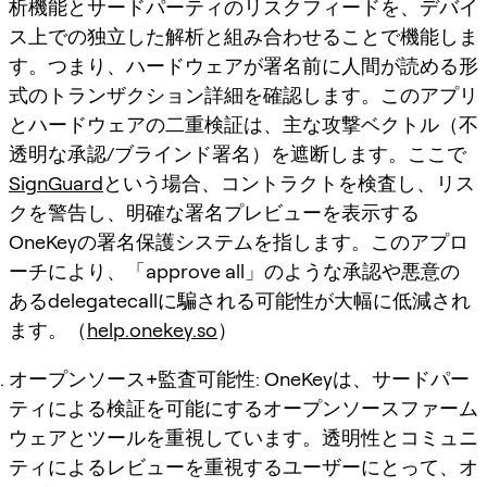
析機能とサードパーティのリスクフィードを、デバイ
ス上での独立した解析と組み合わせることで機能しま
す。つまり、ハードウェアが署名前に人間が読める形
式のトランザクション詳細を確認します。このアプリ
とハードウェアの二重検証は、主な攻撃ベクトル（不
透明な承認/ブラインド署名）を遮断します。ここで
SignGuard
という場合、コントラクトを検査し、リス
クを警告し、明確な署名プレビューを表示する
OneKeyの署名保護システムを指します。このアプロ
ーチにより、「approve all」のような承認や悪意の
あるdelegatecallに騙される可能性が大幅に低減され
ます。（
help.onekey.so
）
オープンソース+監査可能性
: OneKeyは、サードパー
ティによる検証を可能にするオープンソースファーム
ウェアとツールを重視しています。透明性とコミュニ
ティによるレビューを重視するユーザーにとって、オ