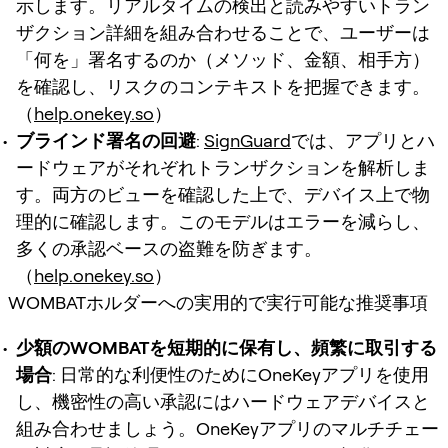
示します。リアルタイムの検出と読みやすいトラン
ザクション詳細を組み合わせることで、ユーザーは
「何を」署名するのか（メソッド、金額、相手方）
を確認し、リスクのコンテキストを把握できます。
（
help.onekey.so
）
ブラインド署名の回避
:
SignGuard
では、アプリとハ
ードウェアがそれぞれトランザクションを解析しま
す。両方のビューを確認した上で、デバイス上で物
理的に確認します。このモデルはエラーを減らし、
多くの承認ベースの盗難を防ぎます。
（
help.onekey.so
）
WOMBATホルダーへの実用的で実行可能な推奨事項
少額のWOMBATを短期的に保有し、頻繁に取引する
場合
: 日常的な利便性のためにOneKeyアプリを使用
し、機密性の高い承認にはハードウェアデバイスと
組み合わせましょう。OneKeyアプリのマルチチェー