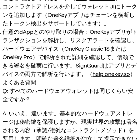
コントラクトアドレスを介してウォレットUIにトーク
ンを追加します（OneKeyアプリはチェーンを横断し
たトークン検出をサポートしています）。
任意のdAppとのやり取りの場合：OneKeyアプリがト
ランザクションを解析し、リスクアラートを確認し、
ハードウェアデバイス（OneKey Classic 1Sまたは
OneKey Pro）で解析された詳細を確認して、信頼で
きる署名を確実に行います。
SignGuard
はアプリとデ
バイスの両方で解析を行います。（
help.onekey.so
）
よくある質問
Q: すべてのハードウェアウォレットは同じくらい安
全ですか？
A: いいえ、違います。基本的なハードウェアストレ
ージは秘密鍵を保護しますが、現実世界の攻撃は署名
される内容（承認/複雑なコントラクトメソッド）を
悪用します。明確な署名詳細を独立して提示できない