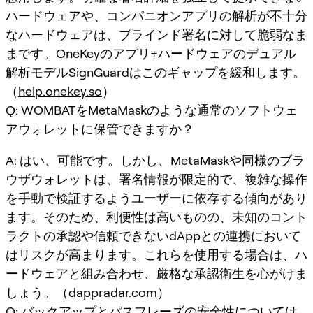
ハードウェアや、コンパニオンアプリの解析が不十分
なハードウェアは、ブラインド署名に対して脆弱なま
まです。OneKeyのアプリ+ハードウェアのデュアル
解析モデル
SignGuard
はこのギャップを緩和します。
（
help.onekey.so
）
Q: WOMBATをMetaMaskのような通常のソフトウェ
アウォレットに保管できますか？
A: はい、可能です。しかし、MetaMaskや同様のブラ
ウザウォレットは、署名情報が限定的で、複雑な操作
を手動で検証するようユーザーに依存する傾向があり
ます。そのため、利便性は高いものの、未知のコント
ラクトの承認や信頼できないdAppとの連携において
はリスクが高まります。これらを使用する場合は、ハ
ードウェアと組み合わせ、厳格な承認衛生を心がけま
しょう。（
dappradar.com
）
Q: バックアップとパスフレーズの安全性については