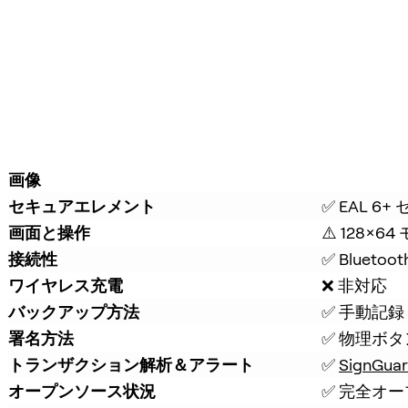
画像
セキュアエレメント
✅ EAL 6
画面と操作
⚠️ 128×
接続性
✅ Bluetoot
ワイヤレス充電
❌ 非対応
バックアップ方法
✅ 手動記録 
署名方法
✅ 物理ボ
トランザクション解析＆アラート
✅ 
SignGua
オープンソース状況
✅ 完全オ