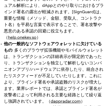
ュアル解析により、dAppとのやり取りにおけるブラ
インド署名の露出が軽減されます。[SignGuard]は、
重要な情報（メソッド、金額、受取人、コントラク
ト名）を平易な言葉で表示することで、署名攻撃や
悪意のある承認の回避に役立ちます。
（
help.onekey.so
）
他の一般的なソフトウェアウォレットに欠けている
もの
: 多くのブラウザ拡張機能やモバイルウォレット
は、トランザクションの詳細表示が限定的であった
り、トランザクションを独立して解析しないコンパ
ニオンアプリ/ハードウェアに依存したり、統合され
たリスクフィードが不足していたりします。これに
より、ブラインド署名や承認盗難のリスクが増大し
ます。業界レポートでは、承認とブラインド署名が
攻撃者によって利用される主要な経路として繰り返
し強調されています。（
dappradar.com
）