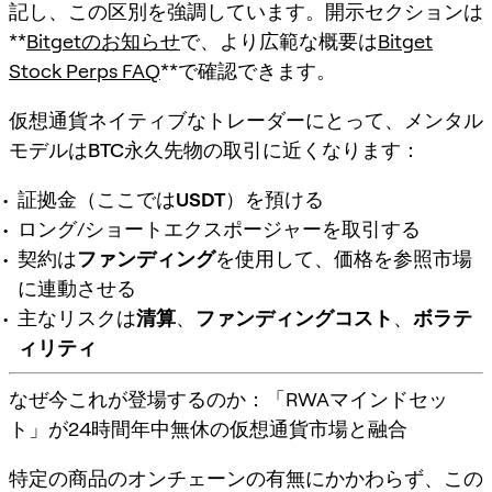
記し、この区別を強調しています。開示セクションは
**
Bitgetのお知らせ
で、より広範な概要は
Bitget
Stock Perps FAQ
**で確認できます。
仮想通貨ネイティブなトレーダーにとって、メンタル
モデルは
BTC永久先物
の取引に近くなります：
証拠金（ここでは
USDT
）を預ける
ロング/ショートエクスポージャーを取引する
契約は
ファンディング
を使用して、価格を参照市場
に連動させる
主なリスクは
清算
、
ファンディングコスト
、
ボラテ
ィリティ
なぜ今これが登場するのか：「RWAマインドセッ
ト」が24時間年中無休の仮想通貨市場と融合
特定の商品のオンチェーンの有無にかかわらず、この