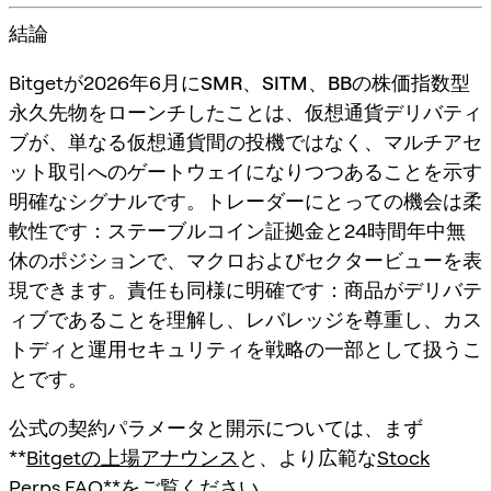
結論
Bitgetが2026年6月に
SMR
、
SITM
、
BB
の株価指数型
永久先物をローンチしたことは、
仮想通貨デリバティ
ブが、単なる仮想通貨間の投機ではなく、マルチアセ
ット取引へのゲートウェイになりつつある
ことを示す
明確なシグナルです。トレーダーにとっての機会は柔
軟性です：ステーブルコイン証拠金と24時間年中無
休のポジションで、マクロおよびセクタービューを表
現できます。責任も同様に明確です：商品がデリバテ
ィブであることを理解し、レバレッジを尊重し、カス
トディと運用セキュリティを戦略の一部として扱うこ
とです。
公式の契約パラメータと開示については、まず
**
Bitgetの上場アナウンス
と、より広範な
Stock
Perps FAQ
**をご覧ください。