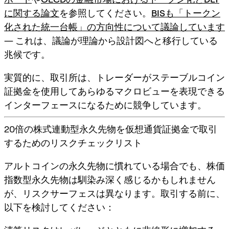
に関する論文
を参照してください。
BISも「トークン
化された統一台帳」の方向性について議論しています
― これは、議論が理論から設計図へと移行している
兆候です。
実質的に、取引所は、トレーダーがステーブルコイン
証拠金を使用して
あらゆるマクロビュー
を表現できる
インターフェースになるために競争しています。
20倍の株式連動型永久先物を仮想通貨証拠金で取引
するためのリスクチェックリスト
アルトコインの永久先物に慣れている場合でも、株価
指数型永久先物は馴染み深く感じるかもしれません
が、
リスクサーフェスは異なります
。取引する前に、
以下を検討してください：