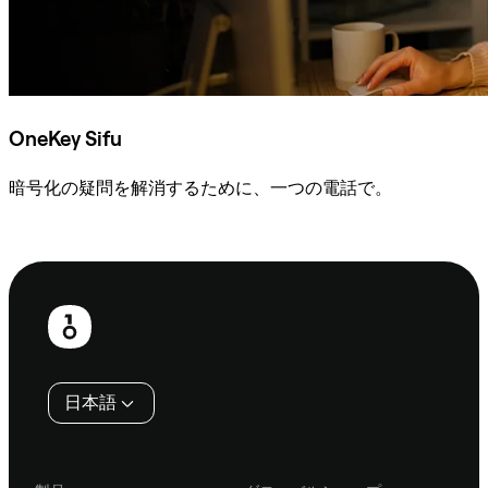
OneKey Sifu
暗号化の疑問を解消するために、一つの電話で。
Sifuに相談
フ
ッ
タ
日本語
ー