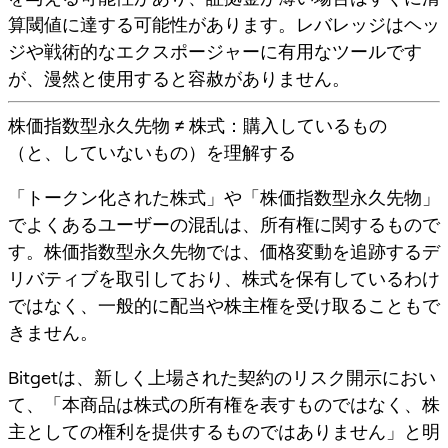
算閾値に達する可能性があります。レバレッジはヘッ
ジや戦術的なエクスポージャーに有用なツールです
が、漫然と使用すると容赦がありません。
株価指数型永久先物 ≠ 株式：購入しているもの
（と、していないもの）を理解する
「トークン化された株式」や「株価指数型永久先物」
でよくあるユーザーの混乱は、
所有権
に関するもので
す。株価指数型永久先物では、価格変動を追跡する
デ
リバティブ
を取引しており、
株式を保有しているわけ
ではなく
、一般的に
配当や株主権を受け取ることもで
きません
。
Bitgetは、新しく上場された契約のリスク開示におい
て、「本商品は株式の所有権を表すものではなく、株
主としての権利を提供するものではありません」と明