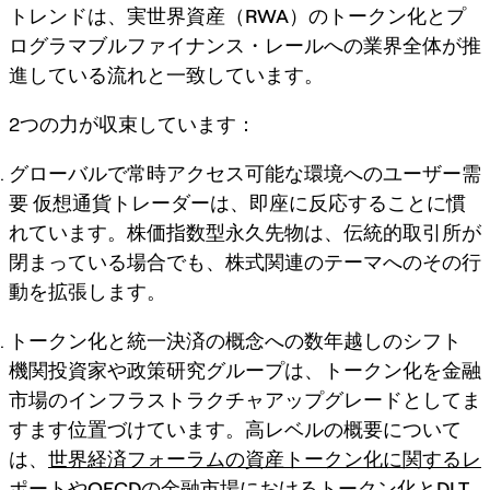
トレンドは、
実世界資産（RWA）のトークン化
とプ
ログラマブルファイナンス・レールへの業界全体が推
進している流れと一致しています。
2つの力が収束しています：
グローバルで常時アクセス可能な環境へのユーザー需
要
仮想通貨トレーダーは、即座に反応することに慣
れています。株価指数型永久先物は、伝統的取引所が
閉まっている場合でも、株式関連のテーマへのその行
動を拡張します。
トークン化と統一決済の概念への数年越しのシフト
機関投資家や政策研究グループは、トークン化を金融
市場のインフラストラクチャアップグレードとしてま
すます位置づけています。高レベルの概要について
は、
世界経済フォーラムの資産トークン化に関するレ
ポート
や
OECDの金融市場におけるトークン化とDLT