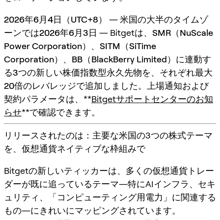
2026年6月4日（UTC+8）
― 米国の大半のタイムゾ
ーンでは
2026年6月3日
― Bitgetは、
SMR（NuScale
Power Corporation）
、
SITM（SiTime
Corporation）
、
BB（BlackBerry Limited）
に連動す
る3つの新しい
株価指数型永久先物
を、それぞれ
最大
20倍のレバレッジ
で追加しました。上場通知および
契約パラメータは、**
Bitgetサポートセンターのお知
らせ
**で確認できます。
リリースされたのは：主要な米国の3つの株式テーマ
を、仮想通貨ネイティブな枠組みで
Bitgetの新しいティッカーは、多くの仮想通貨トレー
ダーが既に追っているテーマ―特にAIインフラ、セキ
ュリティ、「コンピューティング用電力」に関連する
もの―にきれいにマッピングされています。