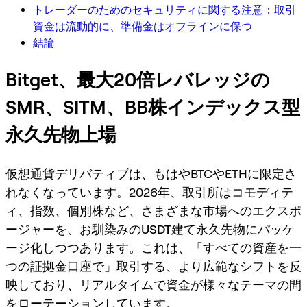
トレーダーのためのセキュリティに関する注意：取引
資金は流動的に、準備金はオフラインに保つ
結論
Bitget、最大20倍レバレッジの
SMR、SITM、BB株インデックス型
永久先物上場
仮想通貨デリバティブは、もはやBTCやETHに限定さ
れなくなっています。2026年、取引所はコモディテ
ィ、指数、個別株など、さまざまな市場へのエクスポ
ージャーを、お馴染みの
USDT建て永久先物
にパッケ
ージ化しつつあります。これは、「すべての資産を一
つの証拠金口座で」取引する、より広範なシフトを反
映しており、リアルタイムで資金が様々なテーマの間
をローテーションしています。