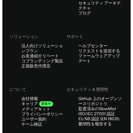
セキュリティ アーキテ
クチャ
ブログ
ソリューション
サポート
法人向けソリューショ
ヘルプセンター
ンプラン
リクエストを送信する
お友達紹介リベート
ファームウェアアップ
コブランディング製品
デート
正規販売代理店
について
セキュリティ & 透明性
会社情報
GitHub 上のオープンソ
ースリポジトリ
キャリア
募集中
監査済みのSlowMist
メディアキット
ISO/IEC 27001 認証
プライバシーポリシー
EU NB 認証 (EN 18031)
ユーザー規約
脆弱性を報告する
チーム検証