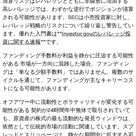
清算リスクはレバレッジとともに非線形に増加する
高レバレッジでは、わずかな逆行でポジションが清算
される可能性があります。SECは小売投資家に対し、
レバレッジ戦略のリスクについて繰り返し警告してい
ます。優れた入門書は**
Investor.govのレバレッジ投
資に関する速報
**です。
ファンディング手数料が利益を静かに圧迫する可能性
がある
市場が一方向に混雑した場合、ファンディン
グは「単なる少額手数料」ではありません。複数のサ
イクルを通じて、ファンディングが主なキャリーコス
トになる可能性があります。
オフアワー中に流動性とボラティリティが変化する可
能性がある
契約が24時間年中無休で取引されていて
も、原資産の株式の最も流動的な発見ウィンドウは、
依然として伝統的市場の活動に関連しています。スプ
レッドとスリッページは、静かな期間中に拡大する可