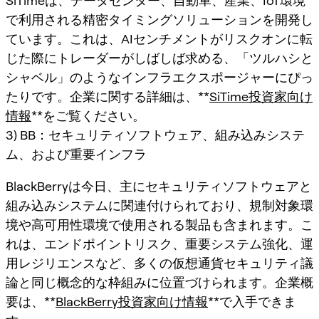
SiTimeは、データセンター、自動車、産業、IoT環境
で利用される
精密タイミングソリューション
を開発し
ています。これは、AIセンチメントがリスクオンに転
じた際にトレーダーがしばしば求める、「ツルハシと
シャベル」のようなインフラエクスポージャーにぴっ
たりです。企業に関する詳細は、**
SiTime投資家向け
情報
**をご覧ください。
3) BB：セキュリティソフトウェア、組み込みシステ
ム、および重要インフラ
BlackBerryは今日、主にセキュリティソフトウェアと
組み込みシステムに関連付けられており、規制対象環
境や高可用性環境で使用される製品も含まれます。こ
れは、エンドポイントリスク、重要システム強化、運
用レジリエンスなど、多くの仮想通貨セキュリティ議
論と同じ概念的な枠組みに位置づけられます。企業概
要は、**
BlackBerry投資家向け情報
**で入手できま