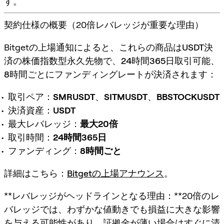
す。
契約仕様の概要（20倍レバレッジが重要な理由）
Bitgetの上場通知によると、これらの商品は
USDT決
済の株価指数型永久先物
で、
24時間365日取引可能
、
8時間ごとにファンディングレートが決済
されます：
取引ペア：
SMRUSDT
、
SITMUSDT
、
BBSTOCKUSDT
決済資産：
USDT
最大レバレッジ：
最大20倍
取引時間：
24時間365日
ファンディング：
8時間ごと
詳細はこちら：
Bitgetの上場アナウンス
。
**レバレッジがヘッドラインとなる理由：**20倍のレ
バレッジでは、わずかな値動きでも損益に大きな影響
を与える可能性があり、証拠金が薄い場合はすぐに清