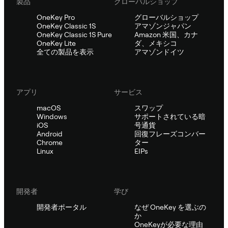
製品
グローバルショップ
OneKey Pro
グローバルショップ
OneKey Classic 1S
アマゾンジャパン
OneKey Classic 1S Pure
Amazon 米国、カナ
OneKey Lite
ダ、メキシコ
全ての製品を表示
アマゾンドイツ
アプリ
サービス
macOS
スワップ
Windows
サポートされている暗
iOS
号通貨
Android
回復フレーズコンバー
Chrome
ター
Linux
EIPs
開発者
学び
開発者ポータル
なぜ OneKey を選ぶの
か
OneKeyが必要な理由