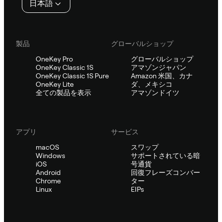
日本語
ー
製品
グローバルショップ
OneKey Pro
グローバルショップ
OneKey Classic 1S
アマゾンジャパン
OneKey Classic 1S Pure
Amazon 米国、カナ
OneKey Lite
ダ、メキシコ
全ての製品を表示
アマゾンドイツ
アプリ
サービス
macOS
スワップ
Windows
サポートされている暗
iOS
号通貨
Android
回復フレーズコンバー
Chrome
ター
Linux
EIPs