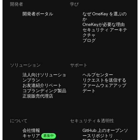
開発者
学び
開発者ポータル
なぜ OneKey を選ぶの
か
OneKeyが必要な理由
セキュリティ アーキテ
クチャ
ブログ
ソリューション
サポート
法人向けソリューショ
ヘルプセンター
ンプラン
リクエストを送信する
お友達紹介リベート
ファームウェアアップ
コブランディング製品
デート
正規販売代理店
について
セキュリティ & 透明性
会社情報
GitHub 上のオープンソ
ースリポジトリ
キャリア
募集中