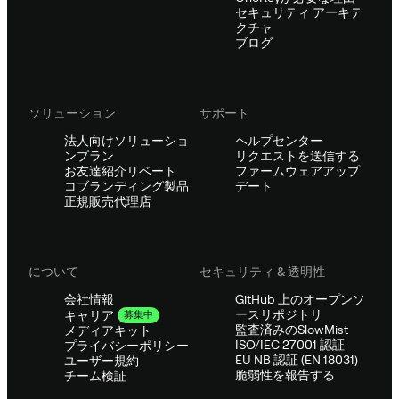
セキュリティ アーキテ
クチャ
ブログ
ソリューション
サポート
法人向けソリューショ
ヘルプセンター
ンプラン
リクエストを送信する
お友達紹介リベート
ファームウェアアップ
コブランディング製品
デート
正規販売代理店
について
セキュリティ & 透明性
会社情報
GitHub 上のオープンソ
ースリポジトリ
キャリア
募集中
監査済みのSlowMist
メディアキット
ISO/IEC 27001 認証
プライバシーポリシー
EU NB 認証 (EN 18031)
ユーザー規約
脆弱性を報告する
チーム検証