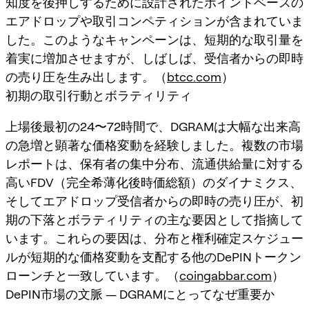
知度を後押しするために設計されたポイントベースの
エアドロップや取引コンペティションが含まれていま
した。このようなキャンペーンは、短期的な取引量を
着実に増加させますが、しばしば、受信者からの即時
の売り圧を生み出します。（
btcc.com
）
初期の取引行動とボラティリティ
上場後最初の24〜72時間で、DGRAMは大幅な出来高
の急増と顕著な価格変動を経験しました。複数の市場
レポートは、保有者の集中分布、流通供給量に対する
高いFDV（完全希薄化後時価総額）のダイナミクス、
そしてエアドロップ受信者からの即時の売り圧が、初
期の下落とボラティリティの主な要因として指摘して
います。これらの要因は、分布と権利確定スケジュー
ルが短期的な価格変動を支配する他のDePINトークン
ローンチと一致しています。（
coingabbar.com
）
DePIN市場の文脈 — DGRAMにとってなぜ重要か