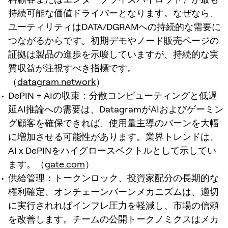
持続可能な価値ドライバーとなります。なぜなら、
ユーティリティはDATA/DGRAMへの持続的な需要に
つながるからです。初期デモやノード販売ページの
証拠は製品の進歩を示唆していますが、持続的な実
質収益が注視すべき指標です。
（
datagram.network
）
DePIN + AIの収束：分散コンピューティングと低遅
延AI推論への需要は、DatagramがAIおよびゲーミン
グ顧客を確保できれば、使用量主導のバーンを大幅
に増加させる可能性があります。業界トレンドは、
AI x DePINをハイグロースベクトルとして示してい
ます。（
gate.com
）
供給管理：トークンロック、投資家配分の長期的な
権利確定、オンチェーンバーンメカニズムは、適切
に実行されればインフレ圧力を軽減し、市場の信頼
を改善します。チームの公開トークノミクスはメカ