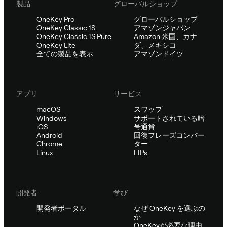
製品
グローバルショップ
OneKey Pro
グローバルショップ
OneKey Classic 1S
アマゾンジャパン
OneKey Classic 1S Pure
Amazon 米国、カナ
OneKey Lite
ダ、メキシコ
全ての製品を表示
アマゾンドイツ
アプリ
サービス
macOS
スワップ
Windows
サポートされている暗
iOS
号通貨
Android
回復フレーズコンバー
Chrome
ター
Linux
EIPs
開発者
学び
開発者ポータル
なぜ OneKey を選ぶの
か
OneKeyが必要な理由