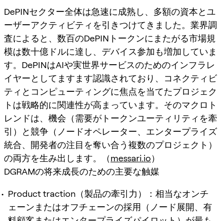
DePINセクター全体は急速に成熟し、多額の資本とユ
ーザーアクティビティを引きつけてきました。業界調
査によると、数百のDePINトークンにまたがる市場規
模は数十億ドルに達し、デバイス参加も増加していま
す。DePINはAIや実世界サービスのためのインフラレ
イヤーとしてますます認識されており、コネクティビ
ティとコンピューティングに焦点を当てたプロジェク
トは戦略的に関連性が高まっています。そのマクロト
レンドは、機会（需要がトークンユーティリティを牽
引）と競争（ノードオペレーター、エンタープライズ
統合、開発者の注目を奪い合う複数のプロジェクト）
の両方を生み出します。（
messari.io
）
DGRAMの将来成長のための主要な触媒
Product traction（製品の牽引力）：相当なオンチ
ェーンまたはオフチェーンの採用（ノード展開、有
料顧客またはエンタープライズパイロット）が最も