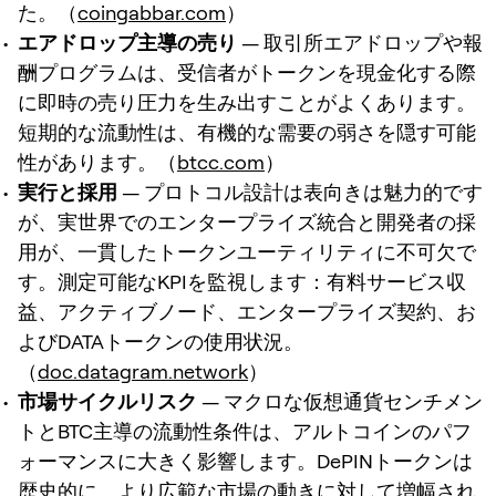
た。（
coingabbar.com
）
エアドロップ主導の売り
— 取引所エアドロップや報
酬プログラムは、受信者がトークンを現金化する際
に即時の売り圧力を生み出すことがよくあります。
短期的な流動性は、有機的な需要の弱さを隠す可能
性があります。（
btcc.com
）
実行と採用
— プロトコル設計は表向きは魅力的です
が、実世界でのエンタープライズ統合と開発者の採
用が、一貫したトークンユーティリティに不可欠で
す。測定可能なKPIを監視します：有料サービス収
益、アクティブノード、エンタープライズ契約、お
よびDATAトークンの使用状況。
（
doc.datagram.network
）
市場サイクルリスク
— マクロな仮想通貨センチメン
トとBTC主導の流動性条件は、アルトコインのパフ
ォーマンスに大きく影響します。DePINトークンは
歴史的に、より広範な市場の動きに対して増幅され