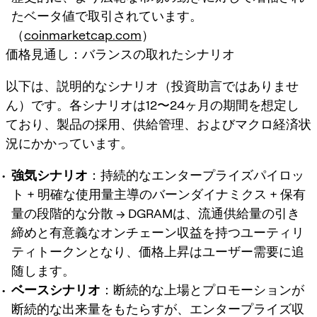
たベータ値で取引されています。
（
coinmarketcap.com
）
価格見通し：バランスの取れたシナリオ
以下は、説明的なシナリオ（投資助言ではありませ
ん）です。各シナリオは12〜24ヶ月の期間を想定し
ており、製品の採用、供給管理、およびマクロ経済状
況にかかっています。
強気シナリオ
：持続的なエンタープライズパイロッ
ト + 明確な使用量主導のバーンダイナミクス + 保有
量の段階的な分散 → DGRAMは、流通供給量の引き
締めと有意義なオンチェーン収益を持つユーティリ
ティトークンとなり、価格上昇はユーザー需要に追
随します。
ベースシナリオ
：断続的な上場とプロモーションが
断続的な出来量をもたらすが、エンタープライズ収