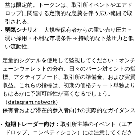
益は限定的。トークンは、取引所イベントやエアド
ロップに関連する定期的な急騰を伴う広い範囲で取
引される。
弱気シナリオ
：大規模保有者からの重い売り圧力 +
弱い採用 + 不利な市場条件 → 持続的な下落圧力と低
い流動性。
定量的シグナルを使用して監視してください：オンチ
ェーンウォレットの分布、日々のバーン対ミントの指
標、アクティブノード、取引所の準備金、および実質
収益。これらの指標は、初期の価格チャート単独より
もはるかに予測可能性が高くなるでしょう。
（
datagram.network
）
保有者および潜在的参入者向けの実際的なガイダンス
短期トレーダー向け
：取引所主導のイベント（エア
ドロップ、コンペティション）には注意してくださ