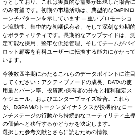
うとしており、これは実質的な需要が出現した場合に
のみ有望です。初期の市場活動は、典型的なDePINロ
ーンチパターンを示しています — 重いプロモーショ
ン流動性、集中的な初期保有者、そして深刻な短期的
なボラティリティです。長期的なアップサイドは、測
定可能な採用、堅牢な供給管理、そしてチームがパイ
ロット顧客を有料ユーザーに転換する能力にかかって
います。
今後数四半期にわたるこれらのデータポイントに注目
してください：アクティブノードの成長、DATAの使
用量とバーン率、投資家/保有者の分布と権利確定ス
ケジュール、およびエンタープライズ統合。これら
が、DGRAMのトークンダイナミクスが投機的なロー
ンチステージの行動から持続的なユーティリティ主導
の価値へと移行するかどうかを決定します。
選択した参考文献とさらに読むための情報