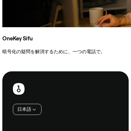
OneKey Sifu
暗号化の疑問を解消するために、一つの電話で。
Sifuに相談
フ
ッ
タ
日本語
ー