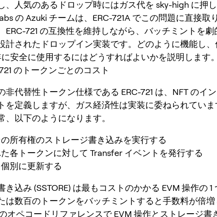
、人気のあるドロップ時にはガス代を sky-high に押
 Labs の Azuki チームは、ERC-721A でこの問題に直
、ERC-721 の互換性を維持しながら、バッチミントを
設計されたドロップイン実装です。どのように機能し、
5 年に安全に使用するにはどうすればよいかを説明します
-721 のトークンごとのコスト
非代替性トークン仕様である ERC-721 は、NFT のイ
トを定義しますが、ガス経済性は実装に委ねられていま
常、以下のようになります。
ンの所有権のストレージ書き込みを実行する
た各トークンに対して Transfer イベントを発行する
を個別に更新する
き込み (SSTORE) は最もコストのかかる EVM 操作の 
たは数百のトークンをバッチミントすると手数料が倍増
des のオペコードリファレンスで EVM 操作とストレージ