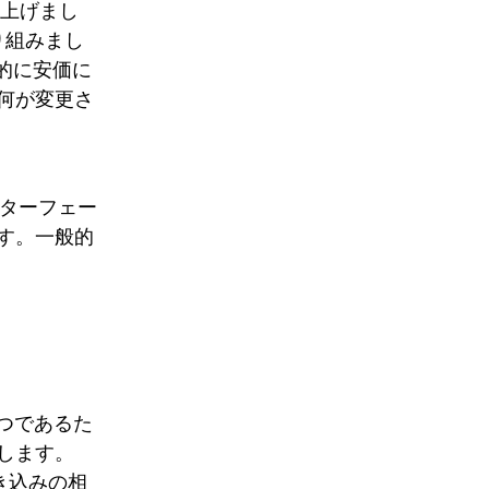
し上げまし
接取り組みまし
劇的に安価に
何が変更さ
。
ンターフェー
す。一般的
1 つであるた
します。
書き込みの相