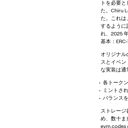
トを必要とし
た。Chiru
た。これは
するように
れ、202
基本：ERC
オリジナルの
スとイベン
な実装は通
各トーク
ミントされ
バランス
ストレージ書
め、数十ま
evm.co