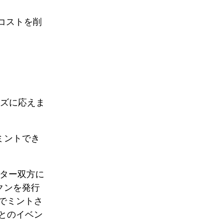
のコストを削
ーズに応えま
をミントでき
クター双方に
クンを発行
でミントさ
とのイベン