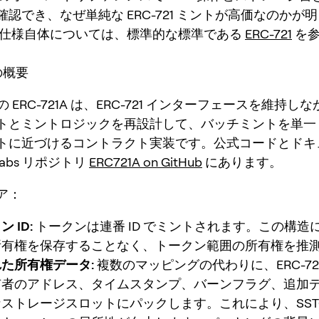
認でき、なぜ単純な ERC-721 ミントが高価なのかが
仕様自体については、標準的な標準である
ERC-721
を参
 の概要
abs の ERC-721A は、ERC-721 インターフェースを維持
トとミントロジックを再設計して、バッチミントを単一
トに近づけるコントラクト実装です。公式コードとドキ
 Labs リポジトリ
ERC721A on GitHub
にあります。
ア：
 ID:
トークンは連番 ID でミントされます。この構造
所有権を保存することなく、トークン範囲の所有権を推
た所有権データ:
複数のマッピングの代わりに、ERC-72
有者のアドレス、タイムスタンプ、バーンフラグ、追加
ストレージスロットにパックします。これにより、SSTO