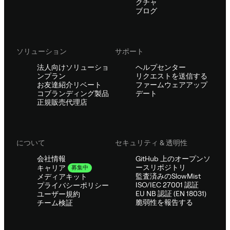
クチャ
ブログ
ソリューション
サポート
法人向けソリューショ
ヘルプセンター
ンプラン
リクエストを送信する
お友達紹介リベート
ファームウェアアップ
コブランディング製品
デート
正規販売代理店
について
セキュリティ & 透明性
会社情報
GitHub 上のオープンソ
ースリポジトリ
キャリア
募集中
監査済みのSlowMist
メディアキット
ISO/IEC 27001 認証
プライバシーポリシー
EU NB 認証 (EN 18031)
ユーザー規約
脆弱性を報告する
チーム検証