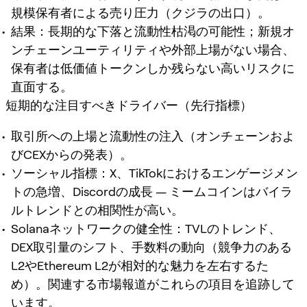
規模保有者による売り圧力（クジラの出口）。
結果：長期的な下落と流動性枯渇の可能性；新規オ
ンチェーンユーティリティや外部上場がない場合、
保有者は低価値トークンしか残らない高いリスクに
直面する。
短期的な注目すべきドライバー（先行指標）
取引所への上場と流動性の注入（オンチェーンおよ
びCEXからの発表）。
ソーシャル指標：X、TikTokにおけるエンゲージメン
トの急増、Discordの成長 — ミームコインはバイラ
ルトレンドとの相関性が高い。
Solanaネットワークの健全性：TVLのトレンド、
DEX取引量のシフト、手数料の動向（競争力のある
L2やEthereum L2が相対的な魅力を左右するた
め）。関連する市場報道がこれらの項目を追跡して
います。