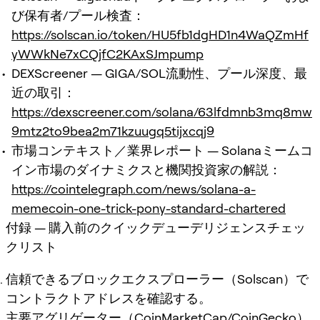
び保有者/プール検査：
https://solscan.io/token/HU5fb1dgHD1n4WaQZmHf
yWWkNe7xCQjfC2KAxSJmpump
DEXScreener — GIGA/SOL流動性、プール深度、最
近の取引：
https://dexscreener.com/solana/63lfdmnb3mq8mw
9mtz2to9bea2m71kzuugq5tijxcqj9
市場コンテキスト／業界レポート — Solanaミームコ
イン市場のダイナミクスと機関投資家の解説：
https://cointelegraph.com/news/solana-a-
memecoin-one-trick-pony-standard-chartered
付録 — 購入前のクイックデューデリジェンスチェッ
クリスト
信頼できるブロックエクスプローラー（Solscan）で
コントラクトアドレスを確認する。
主要アグリゲーター（CoinMarketCap/CoinGecko）