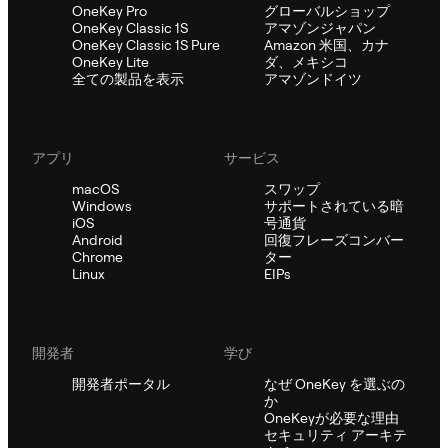
OneKey Pro
グローバルショップ
OneKey Classic 1S
アマゾンジャパン
OneKey Classic 1S Pure
Amazon 米国、カナ
OneKey Lite
ダ、メキシコ
全ての製品を表示
アマゾンドイツ
アプリ
サービス
macOS
スワップ
Windows
サポートされている暗
iOS
号通貨
Android
回復フレーズコンバー
Chrome
ター
Linux
EIPs
開発者
学び
開発者ポータル
なぜ OneKey を選ぶの
か
OneKeyが必要な理由
セキュリティ アーキテ