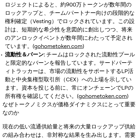
ロジェクトによると、約900万トークンが数年間の
ロックアップと、チーム/パートナー向けの段階的な
権利確定（Vesting）でロックされています。この設
計は、短期的な希少性を意図的に創出しつつ、将来
のアンロックイベントが数年間にわたって予定され
ています。(
gohometoken.com
)
流動性＆バーン:
チームはロックされた流動性プール
と限定的なバーンを報告しています。サードパーテ
ィトラッカーは、市場の流動性をサポートするLP活
動と中央集権型取引所（CEX）への上場を示してい
ます。資本を投じる前に、常にオンチェーンでLPの
所有権を確認してください。(
gohometoken.com
)
なぜトークノミクスが価格ダイナミクスにとって重要
なのか
現在の低い流通供給量と将来の大量ロックアップ供給
の組み合わせは、非対称な結果を生み出します。需要