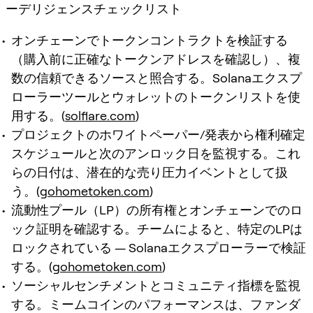
ーデリジェンスチェックリスト
オンチェーンでトークンコントラクトを検証する
（購入前に正確なトークンアドレスを確認し）、複
数の信頼できるソースと照合する。Solanaエクスプ
ローラーツールとウォレットのトークンリストを使
用する。(
solflare.com
)
プロジェクトのホワイトペーパー/発表から権利確定
スケジュールと次のアンロック日を監視する。これ
らの日付は、潜在的な売り圧力イベントとして扱
う。(
gohometoken.com
)
流動性プール（LP）の所有権とオンチェーンでのロ
ック証明を確認する。チームによると、特定のLPは
ロックされている — Solanaエクスプローラーで検証
する。(
gohometoken.com
)
ソーシャルセンチメントとコミュニティ指標を監視
する。ミームコインのパフォーマンスは、ファンダ