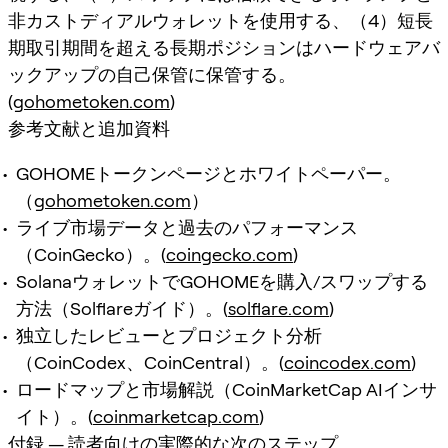
非カストディアルウォレットを使用する、（4）短長
期取引期間を超える長期ポジションはハードウェアバ
ックアップの自己保管に保管する。
(
gohometoken.com
)
参考文献と追加資料
GOHOMEトークンページとホワイトペーパー。
（
gohometoken.com
）
ライブ市場データと過去のパフォーマンス
（CoinGecko）。(
coingecko.com
)
SolanaウォレットでGOHOMEを購入/スワップする
方法（Solflareガイド）。(
solflare.com
)
独立したレビューとプロジェクト分析
（CoinCodex、CoinCentral）。(
coincodex.com
)
ロードマップと市場解説（CoinMarketCap AIインサ
イト）。(
coinmarketcap.com
)
付録 — 読者向けの実際的な次のステップ