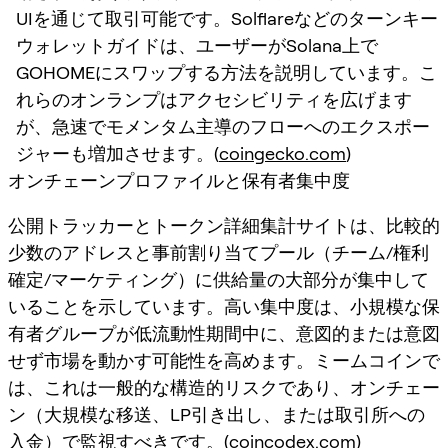
UIを通じて取引可能です。Solflareなどのターンキー
ウォレットガイドは、ユーザーがSolana上で
GOHOMEにスワップする方法を説明しています。こ
れらのオンランプはアクセシビリティを広げます
が、急速でモメンタム主導のフローへのエクスポー
ジャーも増加させます。(
coingecko.com
)
オンチェーンプロファイルと保有者集中度
公開トラッカーとトークン詳細集計サイトは、比較的
少数のアドレスと事前割り当てプール（チーム/権利
確定/マーケティング）に供給量の大部分が集中して
いることを示しています。高い集中度は、小規模な保
有者グループが低流動性期間中に、意図的または意図
せず市場を動かす可能性を高めます。ミームコインで
は、これは一般的な構造的リスクであり、オンチェー
ン（大規模な移送、LP引き出し、または取引所への
入金）で監視すべきです。(
coincodex.com
)