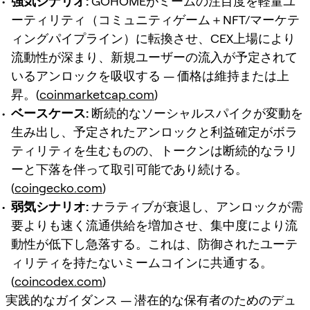
強気シナリオ:
GOHOMEがミームの注目度を軽量ユ
ーティリティ（コミュニティゲーム＋NFT/マーケテ
ィングパイプライン）に転換させ、CEX上場により
流動性が深まり、新規ユーザーの流入が予定されて
いるアンロックを吸収する — 価格は維持または上
昇。(
coinmarketcap.com
)
ベースケース:
断続的なソーシャルスパイクが変動を
生み出し、予定されたアンロックと利益確定がボラ
ティリティを生むものの、トークンは断続的なラリ
ーと下落を伴って取引可能であり続ける。
(
coingecko.com
)
弱気シナリオ:
ナラティブが衰退し、アンロックが需
要よりも速く流通供給を増加させ、集中度により流
動性が低下し急落する。これは、防御されたユーテ
ィリティを持たないミームコインに共通する。
(
coincodex.com
)
実践的なガイダンス — 潜在的な保有者のためのデュ