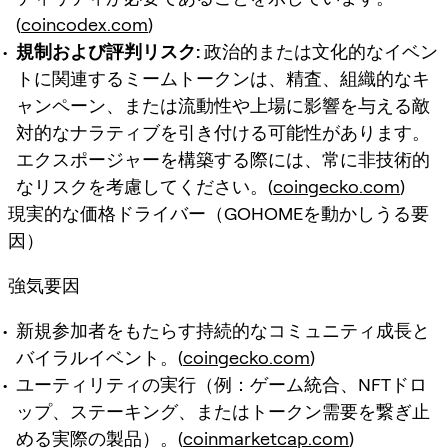
(
coincodex.com
)
規制および評判リスク:
政治的または文化的なイベン
トに関連するミームトークンは、精査、組織的なキ
ャンペーン、または流動性や上場に影響を与える敵
対的なナラティブを引き付ける可能性があります。
エクスポージャーを構築する際には、常に非技術的
なリスクを考慮してください。(
coingecko.com
)
現実的な価格ドライバー（GOHOMEを動かしうる要
因）
強気要因
新規参加者をもたらす持続的なコミュニティ成長と
バイラルイベント。(
coingecko.com
)
ユーティリティの実行（例：ゲーム統合、NFTドロ
ップ、ステーキング、またはトークン需要を繋ぎ止
める実際の製品）。(
coinmarketcap.com
)