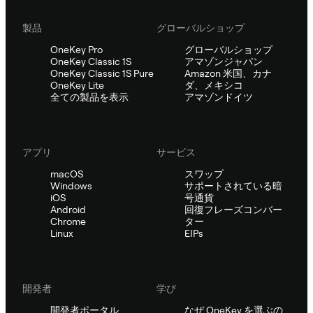
製品
グローバルショップ
OneKey Pro
グローバルショップ
OneKey Classic 1S
アマゾンジャパン
OneKey Classic 1S Pure
Amazon 米国、カナ
OneKey Lite
ダ、メキシコ
全ての製品を表示
アマゾンドイツ
アプリ
サービス
macOS
スワップ
Windows
サポートされている暗
iOS
号通貨
Android
回復フレーズコンバー
Chrome
ター
Linux
EIPs
開発者
学び
開発者ポータル
なぜ OneKey を選ぶの