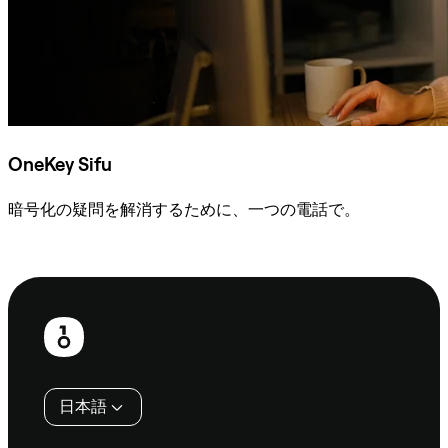
OneKey Sifu
暗号化の疑問を解消するために、一つの電話で。
Sifuに相談
フ
ッ
タ
日本語
ー