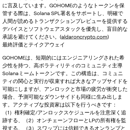
に言及しています。GOHOMEのようなトークンを保
管する際は、Solana SPL署名をサポートし、明確で
人間が読めるトランザクションプレビューを提供する
デバイスとソフトウェアスタックを優先し、盲目的な
承認を避けてください。(
aldaroncrypto.com
)
最終評価とテイクアウェイ
GOHOMEは、短期的にはエンジニアリングされた希
少性を持つ、高ボラティリティのコミュニティ主導
Solanaミームトークンです。この構造は、コミュニ
ティの関心と実行が収束すれば大きなアップサイドを
可能にしますが、アンロックと市場の疲労が衝突した
場合、予測可能なダウンサイドも同様に生み出しま
す。アクティブな投資家は以下を行うべきです：
（1）権利確定/アンロックスケジュールを注意深く追
跡する、（2）オンチェーンフローとLPの所有権を監
視する、（3）スワップには信頼できるオンランプと