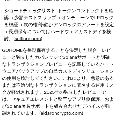
ショートチェックリスト:
トークンコントラクトを確
認 → 少額テストスワップ → オンチェーンでLPロック
を検証 → 次の権利確定/アンロックのアラートを設定
→ 長期保有についてはハードウェアカストディを検
討。(
solflare.com
)
GOHOMEを長期保有することを決定した場合、レビ
ューと独立したカバレッジでSolanaサポートと明確
なトランザクションプレビューを記載しているハード
ウェアバックアップの自己カストディソリューション
の使用を検討してください。これにより、悪意のある
または不透明なトランザクションに署名する運用リス
クが軽減されます。2025年の独立したレビューで
は、セキュアエレメントと堅牢なアプリ側保護、およ
びSolana署名サポートを組み合わせたデバイスが強
調されています。(
aldaroncrypto.com
)