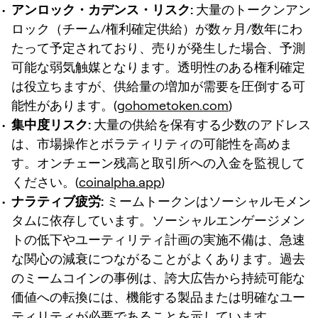
アンロック・カデンス・リスク:
大量のトークンアン
ロック（チーム/権利確定供給）が数ヶ月/数年にわ
たって予定されており、売りが発生した場合、予測
可能な弱気触媒となります。透明性のある権利確定
は役立ちますが、供給量の増加が需要を圧倒する可
能性があります。(
gohometoken.com
)
集中度リスク:
大量の供給を保有する少数のアドレス
は、市場操作とボラティリティの可能性を高めま
す。オンチェーン残高と取引所への入金を監視して
ください。(
coinalpha.app
)
ナラティブ疲労:
ミームトークンはソーシャルモメン
タムに依存しています。ソーシャルエンゲージメン
トの低下やユーティリティ計画の実施不備は、急速
な関心の減衰につながることがよくあります。過去
のミームコインの事例は、誇大広告から持続可能な
価値への転換には、機能する製品または明確なユー
ティリティが必要であることを示しています。