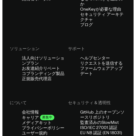
か
OneKeyが必要な理由
セキュリティ アーキテ
クチャ
ブログ
ソリューション
サポート
法人向けソリューショ
ヘルプセンター
ンプラン
リクエストを送信する
お友達紹介リベート
ファームウェアアップ
コブランディング製品
デート
正規販売代理店
について
セキュリティ & 透明性
会社情報
GitHub 上のオープンソ
ースリポジトリ
キャリア
募集中
監査済みのSlowMist
メディアキット
ISO/IEC 27001 認証
プライバシーポリシー
EU NB 認証 (EN 18031)
ユーザー規約