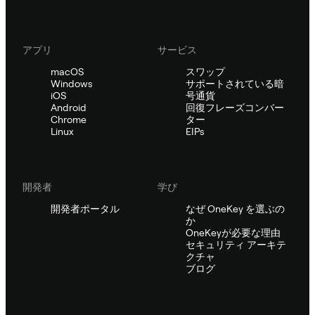
アプリ
サービス
macOS
スワップ
Windows
サポートされている暗
iOS
号通貨
Android
回復フレーズコンバー
Chrome
ター
Linux
EIPs
開発者
学び
開発者ポータル
なぜ OneKey を選ぶの
か
OneKeyが必要な理由
セキュリティ アーキテ
クチャ
ブログ