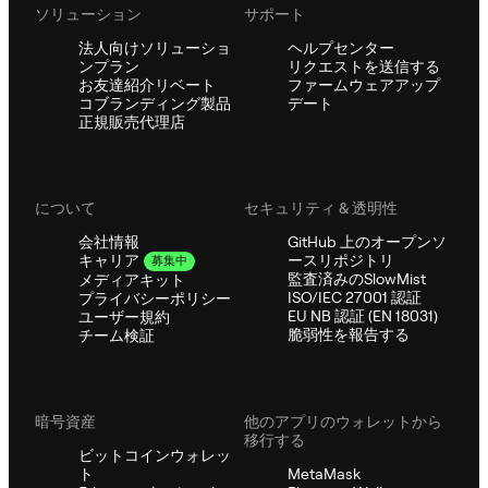
ソリューション
サポート
法人向けソリューショ
ヘルプセンター
ンプラン
リクエストを送信する
お友達紹介リベート
ファームウェアアップ
コブランディング製品
デート
正規販売代理店
について
セキュリティ & 透明性
会社情報
GitHub 上のオープンソ
ースリポジトリ
キャリア
募集中
監査済みのSlowMist
メディアキット
ISO/IEC 27001 認証
プライバシーポリシー
EU NB 認証 (EN 18031)
ユーザー規約
脆弱性を報告する
チーム検証
暗号資産
他のアプリのウォレットから
移行する
ビットコインウォレッ
ト
MetaMask