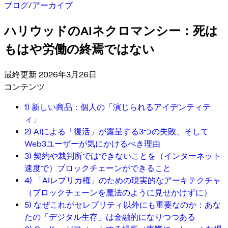
ブログ
/
アーカイブ
ハリウッドのAIネクロマンシー：死は
もはや労働の終焉ではない
最終更新 2026年3月26日
コンテンツ
1) 新しい商品：個人の「演じられるアイデンティテ
ィ」
2) AIによる「復活」が露呈する3つの失敗、そして
Web3ユーザーが気にかけるべき理由
3) 契約や裁判所ではできないことを（インターネット
速度で）ブロックチェーンができること
4) 「AIレプリカ権」のための現実的なアーキテクチャ
（ブロックチェーンを魔法のように見せかけずに）
5) なぜこれがセレブリティ以外にも重要なのか：あな
たの「デジタル生存」は金融的になりつつある