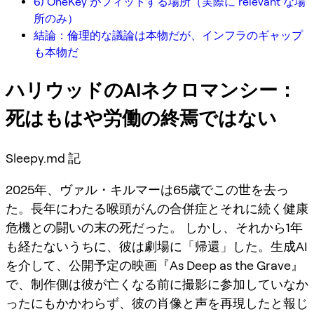
6) OneKey がフィットする場所（実際に relevant な場
所のみ）
結論：倫理的な議論は本物だが、インフラのギャップ
も本物だ
ハリウッドのAIネクロマンシー：
死はもはや労働の終焉ではない
Sleepy.md 記
2025年、ヴァル・キルマーは65歳でこの世を去っ
た。長年にわたる喉頭がんの合併症とそれに続く健康
危機との闘いの末の死だった。 しかし、それから1年
も経たないうちに、彼は劇場に「帰還」した。生成AI
を介して、公開予定の映画『As Deep as the Grave』
で、制作側は彼が亡くなる前に撮影に参加していなか
ったにもかかわらず、彼の肖像と声を再現したと報じ