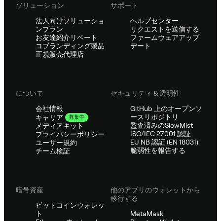
ソリューション
サポート
法人向けソリューショ
ヘルプセンター
ンプラン
リクエストを送信する
お友達紹介リベート
ファームウェアアップ
コブランディング製品
デート
正規販売代理店
について
セキュリティ & 透明性
会社情報
GitHub 上のオープンソ
ースリポジトリ
キャリア
募集中
監査済みのSlowMist
メディアキット
ISO/IEC 27001 認証
プライバシーポリシー
EU NB 認証 (EN 18031)
ユーザー規約
脆弱性を報告する
チーム検証
暗号資産
他のアプリのウォレットから
移行する
ビットコインウォレッ
ト
MetaMask