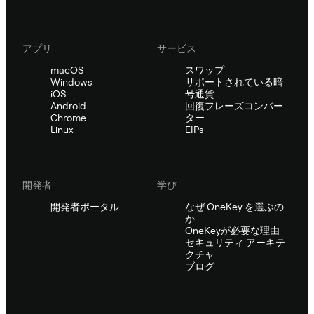
アプリ
サービス
macOS
スワップ
Windows
サポートされている暗
iOS
号通貨
Android
回復フレーズコンバー
Chrome
ター
Linux
EIPs
開発者
学び
開発者ポータル
なぜ OneKey を選ぶの
か
OneKeyが必要な理由
セキュリティ アーキテ
クチャ
ブログ