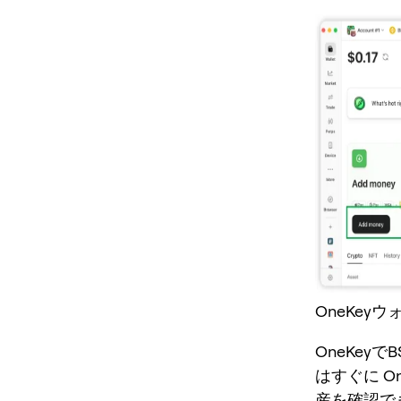
OneKeyウ
OneKey
はすぐに O
産を確認で