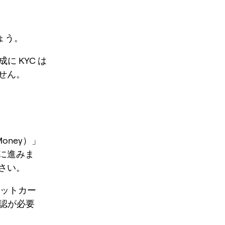
しょう。
に KYC は
せん。
oney）」
に進みま
さい。
ビットカー
人確認が必要