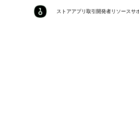
ストア
アプリ
取引
開発者
リソース
サ