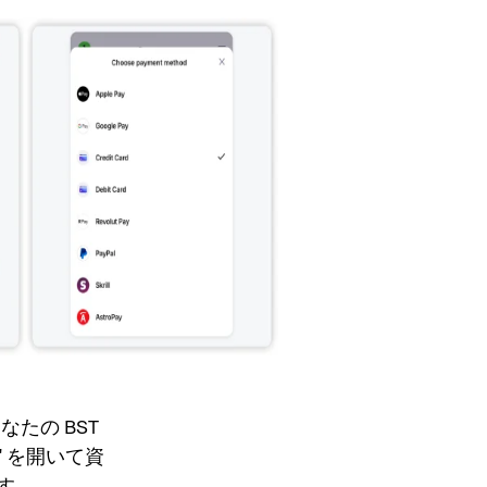
たの BST
" を開いて資
す。