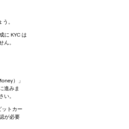
しょう。
に KYC は
せん。
oney）」
に進みま
さい。
ビットカー
人確認が必要