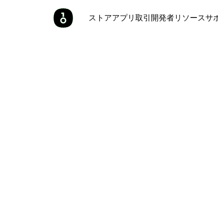
ストア
アプリ
取引
開発者
リソース
サ