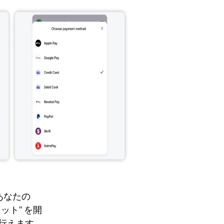
あなたの
レット" を開
行えます。