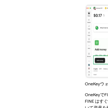
OneKeyウ
OneKey
FINE はす
いて資産を