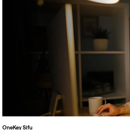
OneKey Sifu