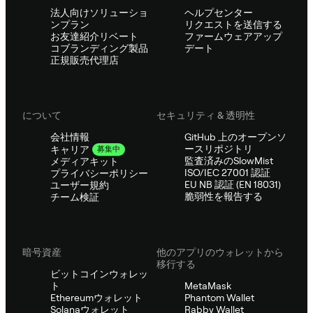
法人向けソリューショ
ヘルプセンター
ンプラン
リクエストを送信する
お友達紹介リベート
ファームウェアアップ
コブランディング製品
デート
正規販売代理店
について
セキュリティ & 透明性
会社情報
GitHub 上のオープンソ
ースリポジトリ
キャリア
募集中
監査済みのSlowMist
メディアキット
ISO/IEC 27001 認証
プライバシーポリシー
EU NB 認証 (EN 18031)
ユーザー規約
脆弱性を報告する
チーム検証
暗号資産
他のアプリのウォレットから
移行する
ビットコインウォレッ
ト
MetaMask
Ethereumウォレット
Phantom Wallet
Solanaウォレット
Rabby Wallet