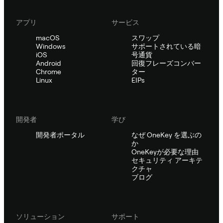
アプリ
サービス
macOS
スワップ
Windows
サポートされている暗
iOS
号通貨
Android
回復フレーズコンバー
Chrome
ター
Linux
EIPs
開発者
学び
開発者ポータル
なぜ OneKey を選ぶの
か
OneKeyが必要な理由
セキュリティ アーキテ
クチャ
ブログ
ソリューション
サポート