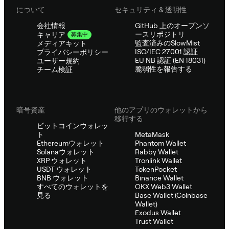
について
セキュリティ & 透明性
会社情報
GitHub 上のオープンソ
ースリポジトリ
キャリア
募集中
監査済みのSlowMist
メディアキット
ISO/IEC 27001 認証
プライバシーポリシー
EU NB 認証 (EN 18031)
ユーザー規約
脆弱性を報告する
チーム検証
暗号資産
他のアプリのウォレットから
移行する
ビットコインウォレッ
ト
MetaMask
Ethereumウォレット
Phantom Wallet
Solanaウォレット
Rabby Wallet
XRP ウォレット
Tronlink Wallet
USDT ウォレット
TokenPocket
BNB ウォレット
Binance Wallet
すべてのウォレットを
OKX Web3 Wallet
見る
Base Wallet (Coinbase
Wallet)
Exodus Wallet
Trust Wallet