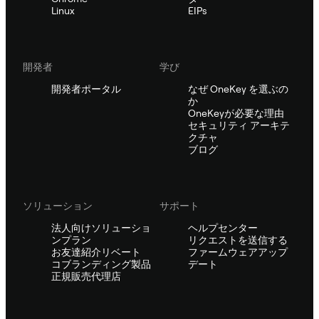
Linux
EIPs
開発者
学び
開発者ポータル
なぜ OneKey を選ぶの
か
OneKeyが必要な理由
セキュリティ アーキテ
クチャ
ブログ
ソリューション
サポート
法人向けソリューショ
ヘルプセンター
ンプラン
リクエストを送信する
お友達紹介リベート
ファームウェアアップ
コブランディング製品
デート
正規販売代理店