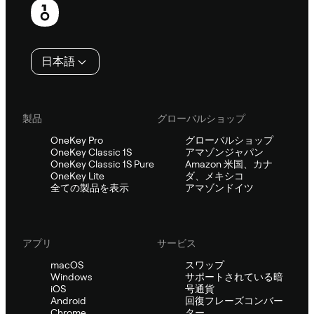
ッ
タ
日本語
ー
製品
グローバルショップ
OneKey Pro
グローバルショップ
OneKey Classic 1S
アマゾンジャパン
OneKey Classic 1S Pure
Amazon 米国、カナ
OneKey Lite
ダ、メキシコ
全ての製品を表示
アマゾンドイツ
アプリ
サービス
macOS
スワップ
Windows
サポートされている暗
iOS
号通貨
Android
回復フレーズコンバー
Chrome
ター