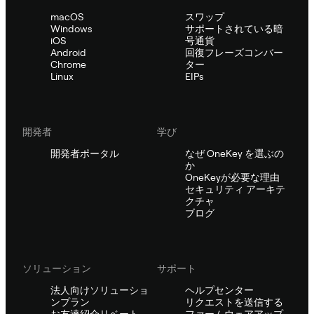
macOS
スワップ
Windows
サポートされている暗
iOS
号通貨
Android
回復フレーズコンバー
Chrome
ター
Linux
EIPs
開発者
学び
開発者ポータル
なぜ OneKey を選ぶの
か
OneKeyが必要な理由
セキュリティ アーキテ
クチャ
ブログ
ソリューション
サポート
法人向けソリューショ
ヘルプセンター
ンプラン
リクエストを送信する