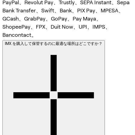
PayPal、Revolut Pay、Trustly、SEPA Instant、Sepa
Bank Transfer、Swift、Bank、PIX Pay、MPESA、
GCash、GrabPay、GoPay、Pay Maya、
ShopeePay、FPX、Duit Now、UPI、IMPS、
Bancontact。
IMX を購入して保管するのに最適な場所はどこですか？