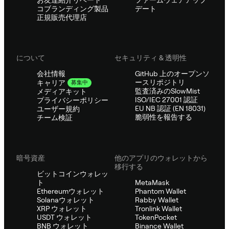
お友達紹介リベート
ファームウェアアップ
コブランディング製品
デート
正規販売代理店
について
セキュリティ & 透明性
会社情報
GitHub 上のオープンソ
ースリポジトリ
キャリア
募集中
監査済みのSlowMist
メディアキット
ISO/IEC 27001 認証
プライバシーポリシー
EU NB 認証 (EN 18031)
ユーザー規約
脆弱性を報告する
チーム検証
暗号資産
他のアプリのウォレットから
移行する
ビットコインウォレッ
ト
MetaMask
Ethereumウォレット
Phantom Wallet
Solanaウォレット
Rabby Wallet
XRP ウォレット
Tronlink Wallet
USDT ウォレット
TokenPocket
BNB ウォレット
Binance Wallet