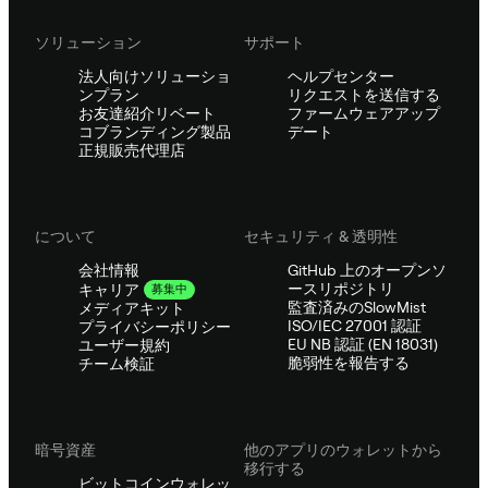
ソリューション
サポート
法人向けソリューショ
ヘルプセンター
ンプラン
リクエストを送信する
お友達紹介リベート
ファームウェアアップ
コブランディング製品
デート
正規販売代理店
について
セキュリティ & 透明性
会社情報
GitHub 上のオープンソ
ースリポジトリ
キャリア
募集中
監査済みのSlowMist
メディアキット
ISO/IEC 27001 認証
プライバシーポリシー
EU NB 認証 (EN 18031)
ユーザー規約
脆弱性を報告する
チーム検証
暗号資産
他のアプリのウォレットから
移行する
ビットコインウォレッ