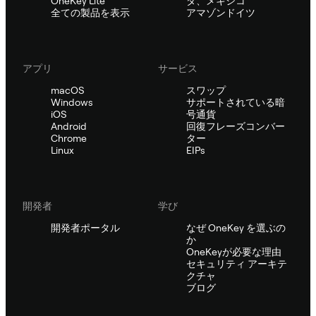
OneKey Lite
ダ、メキシコ
全ての製品を表示
アマゾンドイツ
アプリ
サービス
macOS
スワップ
Windows
サポートされている暗
iOS
号通貨
Android
回復フレーズコンバー
Chrome
ター
Linux
EIPs
開発者
学び
開発者ポータル
なぜ OneKey を選ぶの
か
OneKeyが必要な理由
セキュリティ アーキテ
クチャ
ブログ