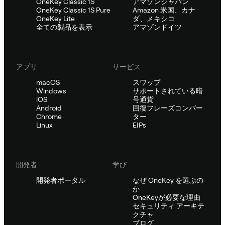
OneKey Classic 1S
アマゾンジャパン
OneKey Classic 1S Pure
Amazon 米国、カナ
OneKey Lite
ダ、メキシコ
全ての製品を表示
アマゾンドイツ
アプリ
サービス
macOS
スワップ
Windows
サポートされている暗
iOS
号通貨
Android
回復フレーズコンバー
Chrome
ター
Linux
EIPs
開発者
学び
開発者ポータル
なぜ OneKey を選ぶの
か
OneKeyが必要な理由
セキュリティ アーキテ
クチャ
ブログ