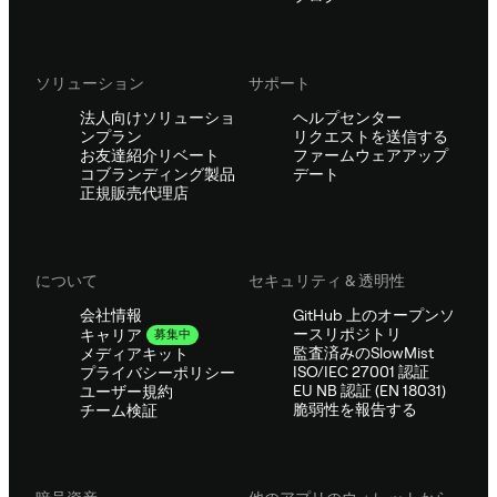
ソリューション
サポート
法人向けソリューショ
ヘルプセンター
ンプラン
リクエストを送信する
お友達紹介リベート
ファームウェアアップ
コブランディング製品
デート
正規販売代理店
について
セキュリティ & 透明性
会社情報
GitHub 上のオープンソ
ースリポジトリ
キャリア
募集中
監査済みのSlowMist
メディアキット
ISO/IEC 27001 認証
プライバシーポリシー
EU NB 認証 (EN 18031)
ユーザー規約
脆弱性を報告する
チーム検証