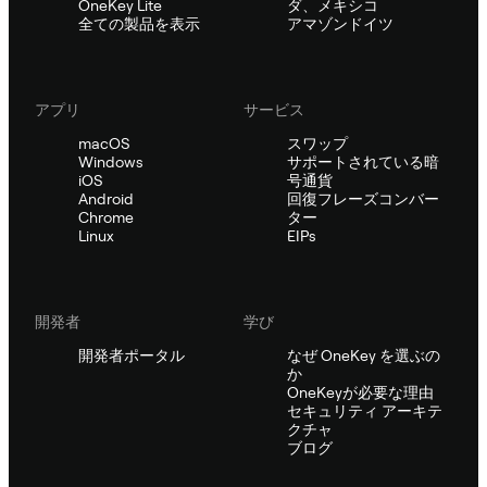
OneKey Lite
ダ、メキシコ
全ての製品を表示
アマゾンドイツ
アプリ
サービス
macOS
スワップ
Windows
サポートされている暗
iOS
号通貨
Android
回復フレーズコンバー
Chrome
ター
Linux
EIPs
開発者
学び
開発者ポータル
なぜ OneKey を選ぶの
か
OneKeyが必要な理由
セキュリティ アーキテ
クチャ
ブログ