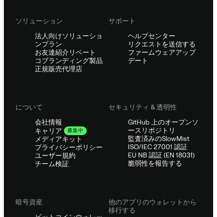
ソリューション
サポート
法人向けソリューショ
ヘルプセンター
ンプラン
リクエストを送信する
お友達紹介リベート
ファームウェアアップ
コブランディング製品
デート
正規販売代理店
について
セキュリティ & 透明性
会社情報
GitHub 上のオープンソ
ースリポジトリ
キャリア
募集中
監査済みのSlowMist
メディアキット
ISO/IEC 27001 認証
プライバシーポリシー
EU NB 認証 (EN 18031)
ユーザー規約
脆弱性を報告する
チーム検証
暗号資産
他のアプリのウォレットから
移行する