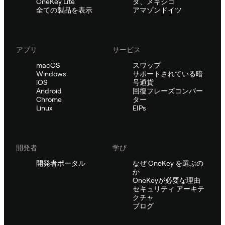
OneKey Lite
ダ、メキシコ
全ての製品を表示
アマゾンドイツ
アプリ
サービス
macOS
スワップ
Windows
サポートされている暗
iOS
号通貨
Android
回復フレーズコンバー
Chrome
ター
Linux
EIPs
開発者
学び
開発者ポータル
なぜ OneKey を選ぶの
か
OneKeyが必要な理由
セキュリティ アーキテ
クチャ
ブログ