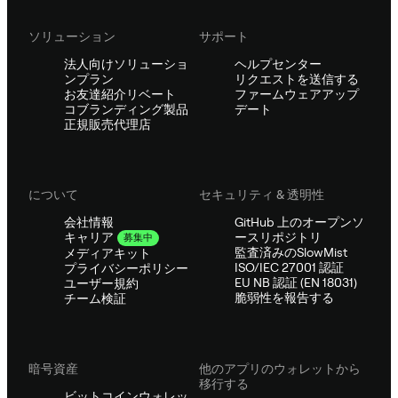
ソリューション
サポート
法人向けソリューショ
ヘルプセンター
ンプラン
リクエストを送信する
お友達紹介リベート
ファームウェアアップ
コブランディング製品
デート
正規販売代理店
について
セキュリティ & 透明性
会社情報
GitHub 上のオープンソ
ースリポジトリ
キャリア
募集中
監査済みのSlowMist
メディアキット
ISO/IEC 27001 認証
プライバシーポリシー
EU NB 認証 (EN 18031)
ユーザー規約
脆弱性を報告する
チーム検証
暗号資産
他のアプリのウォレットから
移行する
ビットコインウォレッ