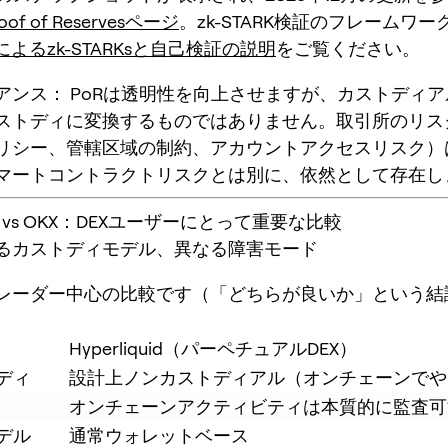
oof of Reservesページ
。zk-STARK検証のフレームワ
によるzk-STARKsと自己検証の説明
をご覧ください。
アンス：
PoRは透明性を向上させますが、カストディ
ストディに変換するものではありません。取引所のリス
リシー、管轄区域の制約、アカウントアクセスリスク）
マートコントラクトリスクとは別に、依然として存在し
quid vs OKX：DEXユーザーにとって重要な比較
るカストディモデル、異なる障害モード
レーダー中心の比較です（「どちらが良いか」という結
Hyperliquid（パーペチュアルDEX）
ディ
設計上ノンカストディアル（オンチェーンでや
オンチェーンアクティビティは本質的に監査可
デル
通常ウォレットベース