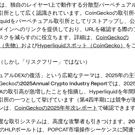
iquidは、独自のレイヤー1上で動作する分散型パーペチュ
引所として広く認識されています。CoinGeckoの取引
rliquidをパーペチュアル取引所としてリストアップし、
メインへのリンクを提供しており、URLを確認する際の
スクを減らすのに役立ちます。詳細は、
CoinGeckoの
uid（先物）
および
Hyperliquidスポット（CoinGecko）
を
（しかし「リスクフリー」ではない）
ュアルDEXの復活」という広範なテーマは、2025年の
Geckoの
2025Annual Crypto Industry Report
では、20
Xの取引高が急増したことを指摘し、Hyperliquidを年
引所の一つとして挙げています（第4四半期には競争が
ンは、
CoinGeckoの2025年年次レポート
で確認できま
度な取引システムは、高度な攻撃者も引きつけます。
2
iquidのHLPボールトは、POPCAT市場操作シーケンスに関