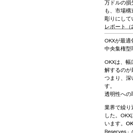
万ドル
の損
も、市場構
彫りにして
レポート（20
OKXが最
中央集権型
OKXは、
解するのが
つまり、深
す。
透明性への取り
業界で繰り
した。OKX
います。
OK
Reserv