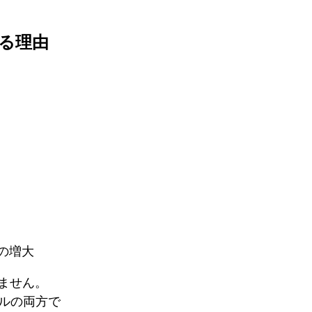
する理由
クの増大
ません。
アルの両方で