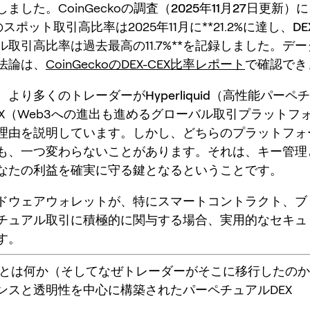
ました。CoinGeckoの調査（
2025年11月27日更新
）に
のスポット取引高比率は2025年11月に**21.2%
に達し、DE
ル取引高比率は過去最高の
11.7%**を記録しました。デ
法論は、
CoinGeckoのDEX-CEX比率レポート
で確認でき
、より多くのトレーダーが
Hyperliquid
（高性能パーペチ
OKX（Web3への進出も進めるグローバル取引プラットフ
理由を説明しています。しかし、どちらのプラットフォ
も、一つ変わらないことがあります。それは、
キー管理
なたの利益を確実に守る鍵となるということです。
ドウェアウォレット
が、特にスマートコントラクト、ブ
チュアル取引に積極的に関与する場合、実用的なセキュ
す。
iquidとは何か（そしてなぜトレーダーがそこに移行したの
ンスと透明性を中心に構築されたパーペチュアルDEX