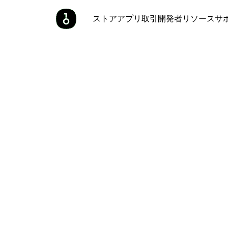
ストア
アプリ
取引
開発者
リソース
サ