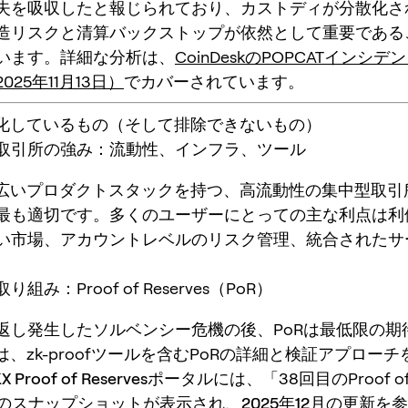
失を吸収したと報じられており、カストディが分散化さ
造リスクと清算バックストップが依然として重要である
います。詳細な分析は、
CoinDeskのPOPCATインシ
25年11月13日）
でカバーされています。
適化しているもの（そして排除できないもの）
取引所の強み：流動性、インフラ、ツール
幅広いプロダクトスタックを持つ、高流動性の集中型取引
最も適切です。多くのユーザーにとっての主な利点は利
い市場、アカウントレベルのリスク管理、統合されたサ
組み：Proof of Reserves（PoR）
返し発生したソルベンシー危機の後、PoRは最低限の期
は、zk-proofツールを含むPoRの詳細と検証アプロー
X Proof of Reserves
ポータルには、「38回目のProof o
es」のスナップショットが表示され、
2025年12月
の更新を参