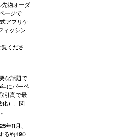
アル先物オーダ
所ページで
公式アプリケ
フィッシン
ご覧くださ
主要な話題で
25年にパーペ
間取引高で最
激化）。関
す。
025年11月
、
連する約
490