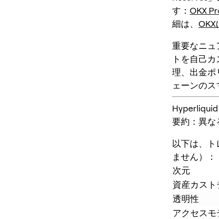
す：
OKX Pr
細は、
OKX
重要なニュ
トを自己カ
理、出金ポ
ェーンのス
Hyperli
要約：異な
以下は、ト
ません）：
次元
資産カスト
透明性
アクセスモ