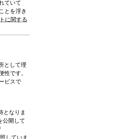
れていて
ことを浮き
デントに関する
所として理
便性です。
ービスで
待となりま
チを公開して
f
照していま