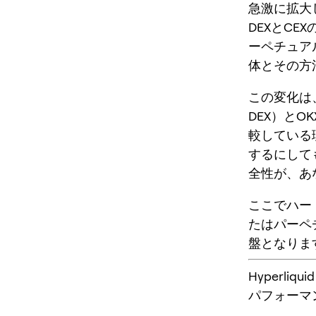
急激に拡大し
DEXとCEX
ーペチュア
体とその方
この変化は
DEX）と
較している
するにして
全性
が、あ
ここで
ハー
たはパーペ
盤となりま
Hyperl
パフォーマ