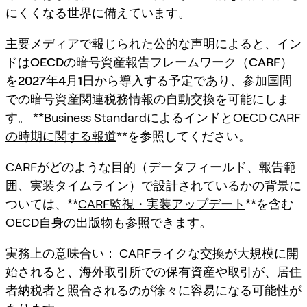
にくくなる世界に備えています。
主要メディアで報じられた公的な声明によると、イン
ドは
OECDの暗号資産報告フレームワーク（CARF）
を
2027年4月1日
から導入する予定であり、参加国間
での暗号資産関連税務情報の自動交換を可能にしま
す。 **
Business StandardによるインドとOECD CARF
の時期に関する報道
**を参照してください。
CARFがどのような目的（データフィールド、報告範
囲、実装タイムライン）で設計されているかの背景に
ついては、**
CARF監視・実装アップデート
**を含む
OECD自身の出版物も参照できます。
実務上の意味合い：
CARFライクな交換が大規模に開
始されると、海外取引所での保有資産や取引が、居住
者納税者と照合されるのが徐々に容易になる可能性が