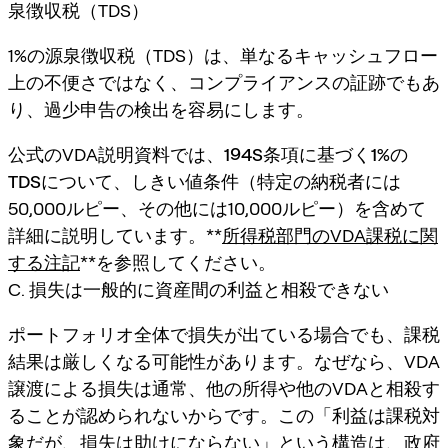
泉徴収税（TDS）
1%の源泉徴収税（TDS）は、単なるキャッシュフロー
上の不便さではなく、
コンプライアンスの証跡
でもあ
り、過少申告の検出を容易にします。
公式のVDA説明資料では、
194S条項に基づく1%の
TDS
について、しきい値条件（特定の納税者には
50,000ルピー、その他には10,000ルピー）を含めて
詳細に説明しています。**
所得税部門のVDA課税に関
する注記
**を参照してください。
C. 損失は一般的に資産間の利益と相殺できない
ポートフォリオ全体で損失が出ている場合でも、課税
結果は厳しくなる可能性があります。なぜなら、VDA
譲渡による損失は通常、他の所得や他のVDAと相殺す
ることが認められないからです。この「利益は課税対
象だが、損失は助けにならない」という構造は、政府