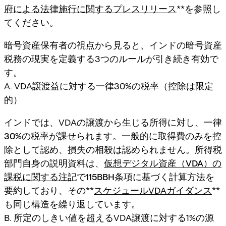
府による法律施行に関するプレスリリース
**を参照し
てください。
暗号資産保有者の視点から見ると、インドの暗号資産
税務の現実を定義する3つのルールが引き続き有効で
す。
A. VDA譲渡益に対する一律30%の税率（控除は限定
的）
インドでは、VDAの譲渡から生じる所得に対し、
一律
30%の税率
が課せられます。一般的に
取得費のみ
を控
除として認め、損失の相殺は認められません。所得税
部門自身の説明資料は、
仮想デジタル資産（VDA）の
課税に関する注記
で
115BBH条項
に基づく計算方法を
要約しており、その**
スケジュールVDAガイダンス
**
も同じ構造を繰り返しています。
B. 所定のしきい値を超えるVDA譲渡に対する1%の源