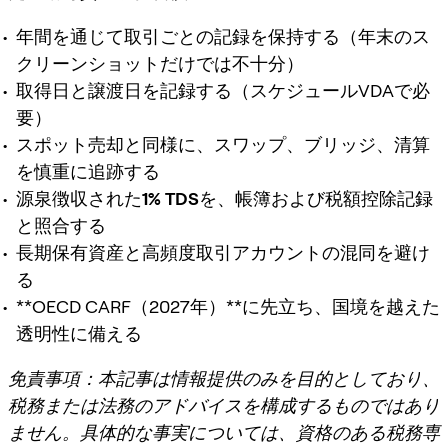
年間を通じて取引ごとの記録を保持する（年末のス
クリーンショットだけでは不十分）
取得日と譲渡日を記録する（スケジュールVDAで必
要）
スポット売却と同様に、スワップ、ブリッジ、清算
を慎重に追跡する
源泉徴収された
1% TDS
を、帳簿および税額控除記録
と照合する
長期保有資産と高頻度取引アカウントの混同を避け
る
**OECD CARF（2027年）**に先立ち、国境を越えた
透明性に備える
免責事項：本記事は情報提供のみを目的としており、
税務または法務のアドバイスを構成するものではあり
ません。具体的な事実については、資格のある税務専