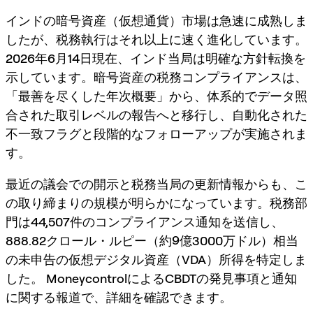
インドの暗号資産（仮想通貨）市場は急速に成熟しま
したが、税務執行はそれ以上に速く進化しています。
2026年6月14日
現在、インド当局は明確な方針転換を
示しています。暗号資産の税務コンプライアンスは、
「最善を尽くした年次概要」から、
体系的でデータ照
合された取引レベルの報告
へと移行し、自動化された
不一致フラグと段階的なフォローアップが実施されま
す。
最近の議会での開示と税務当局の更新情報からも、こ
の取り締まりの規模が明らかになっています。税務部
門は
44,507件のコンプライアンス通知
を送信し、
888.82クロール・ルピー
（約
9億3000万ドル
）相当
の
未申告の仮想デジタル資産（VDA）所得
を特定しま
した。
MoneycontrolによるCBDTの発見事項と通知
に関する報道
で、詳細を確認できます。