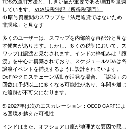
TDSの適用方法と、しきい値が重要である理由を強調
しています。
VDA課税注記（所得税部門）
。
4) 暗号資産間のスワップを「法定通貨ではないため
非課税」と見なす
多くのユーザーは、スワップを内部的な再配分と見な
す傾向があります。しかし、多くの税制において、ス
ワップは譲渡と見なされます。インドの枠組みは「譲
渡」を中心に構築されており、スケジュールVDAは各
譲渡イベントを捕捉するように設計されています。
DeFiやクロスチェーン活動が活発な場合、「譲渡」の
回数は予想以上に多くなる可能性があり、
年間を通じ
た追跡
が不可欠になります。
5) 2027年は次のエスカレーション：OECD CARFによ
る国境を越えた可視性
インドはまた、オフショア口座が地理的な要因で隠し