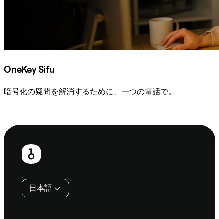
OneKey Sifu
暗号化の疑問を解消するために、一つの電話で。
Sifuに相談
フ
ッ
タ
日本語
ー