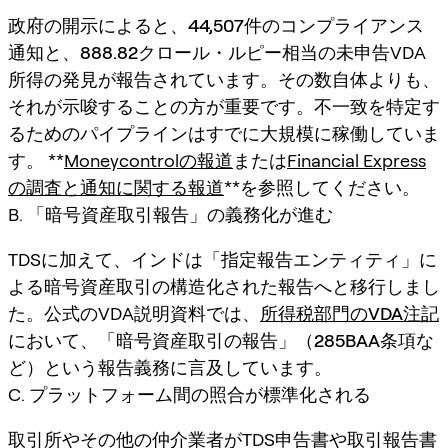
政府の開示によると、
44,507件のコンプライアンス
通知
と、
888.82クロール・ルピー
相当の未申告VDA
所得の発見が報告されています。その数自体よりも、
それが示唆することの方が重要です。
不一致を特定す
るためのパイプラインはすでに大規模に稼働していま
す
。 **
Moneycontrolの報道
または
Financial Express
の調査と通知に関する報道
**を参照してください。
B. 「暗号資産取引報告」の義務化が進む
TDSに加えて、インドは「指定報告エンティティ」に
よる暗号資産取引の構造化された報告へと移行しまし
た。公式のVDA説明資料では、
所得税部門のVDA注記
において、「
暗号資産取引の報告
」（
285BAA条項
な
ど）という
報告義務
に言及しています。
C. プラットフォーム間の照合が標準化される
取引所やその他の仲介業者がTDS申告書や取引報告書