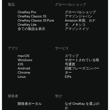
製品
グローバルショップ
OneKey Pro
グローバルショップ
OneKey Classic 1S
アマゾンジャパン
OneKey Classic 1S Pure
Amazon 米国、カナ
OneKey Lite
ダ、メキシコ
全ての製品を表示
アマゾンドイツ
アプリ
サービス
macOS
スワップ
Windows
サポートされている暗
iOS
号通貨
Android
回復フレーズコンバー
Chrome
ター
Linux
EIPs
開発者
学び
開発者ポータル
なぜ OneKey を選ぶの
か