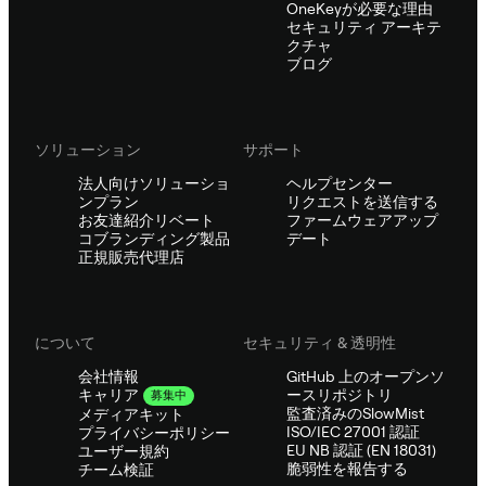
OneKeyが必要な理由
セキュリティ アーキテ
クチャ
ブログ
ソリューション
サポート
法人向けソリューショ
ヘルプセンター
ンプラン
リクエストを送信する
お友達紹介リベート
ファームウェアアップ
コブランディング製品
デート
正規販売代理店
について
セキュリティ & 透明性
会社情報
GitHub 上のオープンソ
ースリポジトリ
キャリア
募集中
監査済みのSlowMist
メディアキット
ISO/IEC 27001 認証
プライバシーポリシー
EU NB 認証 (EN 18031)
ユーザー規約
脆弱性を報告する
チーム検証