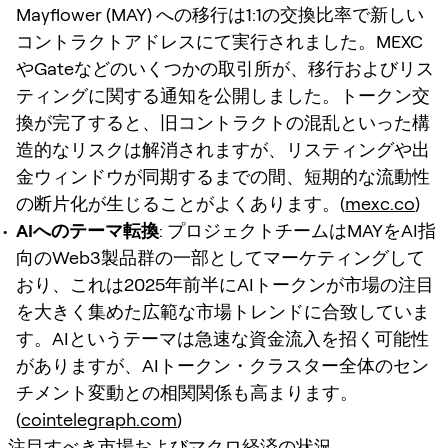
Mayflower (MAY) への移行は1:1の交換比率で新しい
コントラクトアドレスにて実行されました。MEXC
やGateなどのいくつかの取引所が、移行およびリス
ティングに関する通知を公開しました。トークン交
換が完了すると、旧コントラクトの混乱といった構
造的なリスクは解消されますが、リスティングや出
金ウィンドウが同期するまでの間、短期的な流動性
の断片化が生じることがよくあります。(
mexc.co
)
AIへのテーマ転換
: プロジェクトチームはMAYをAI指
向のWeb3製品群の一部としてマーケティングして
おり、これは2025年前半にAIトークンが市場の注目
を大きく集めた広範な市場トレンドに合致していま
す。AIというテーマは急速な資金流入を招く可能性
がありますが、AIトークン・クラスター全体のセン
チメント変動との相関関係も高まります。
(
cointelegraph.com
)
注目すべき市場およびマクロ経済の状況