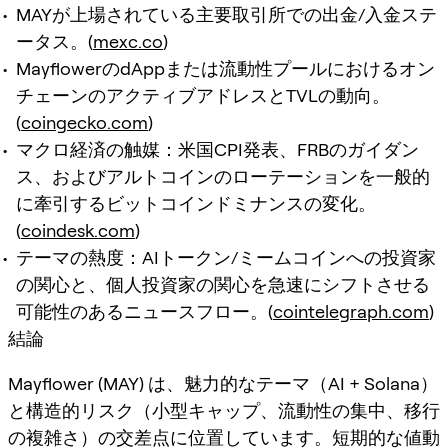
MAYが上場されている主要取引所での出金/入金ステ
ータス。(
mexc.co
)
MayflowerのdAppまたは流動性プールにおけるオン
チェーンのアクティブアドレスとTVLの動向。
(
coingecko.com
)
マクロ経済の触媒：米国CPI発表、FRBのガイダン
ス、およびアルトコインのローテーションを一般的
に牽引するビットコインドミナンスの変化。
(
coindesk.com
)
テーマの熱度：AIトークン/ミームコインへの投資家
の関心と、個人投資家の関心を急速にシフトさせる
可能性のあるニュースフロー。(
cointelegraph.com
)
結論
Mayflower (MAY) は、魅力的なテーマ（AI + Solana）
と構造的リスク（小型キャップ、流動性の集中、移行
の複雑さ）の交差点に位置しています。短期的な値動