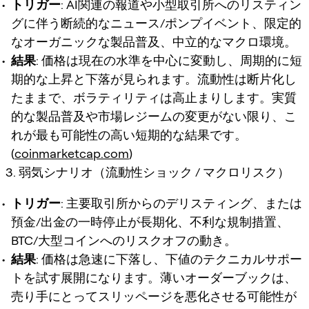
トリガー
: AI関連の報道や小型取引所へのリスティン
グに伴う断続的なニュース/ポンプイベント、限定的
なオーガニックな製品普及、中立的なマクロ環境。
結果
: 価格は現在の水準を中心に変動し、周期的に短
期的な上昇と下落が見られます。流動性は断片化し
たままで、ボラティリティは高止まりします。実質
的な製品普及や市場レジームの変更がない限り、こ
れが最も可能性の高い短期的な結果です。
(
coinmarketcap.com
)
3. 弱気シナリオ（流動性ショック / マクロリスク）
トリガー
: 主要取引所からのデリスティング、または
預金/出金の一時停止が長期化、不利な規制措置、
BTC/大型コインへのリスクオフの動き。
結果
: 価格は急速に下落し、下値のテクニカルサポー
トを試す展開になります。薄いオーダーブックは、
売り手にとってスリッページを悪化させる可能性が