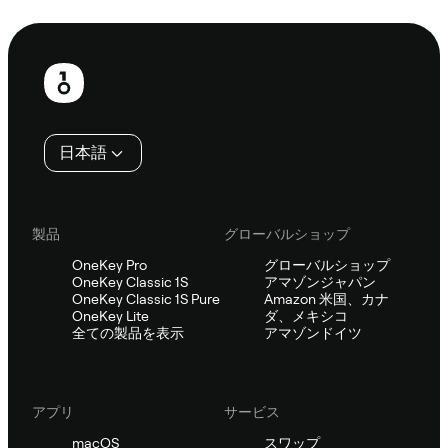
Sifuに相談
フ
ッ
タ
日本語
ー
製品
グローバルショップ
OneKey Pro
グローバルショップ
OneKey Classic 1S
アマゾンジャパン
OneKey Classic 1S Pure
Amazon 米国、カナ
OneKey Lite
ダ、メキシコ
全ての製品を表示
アマゾンドイツ
アプリ
サービス
macOS
スワップ