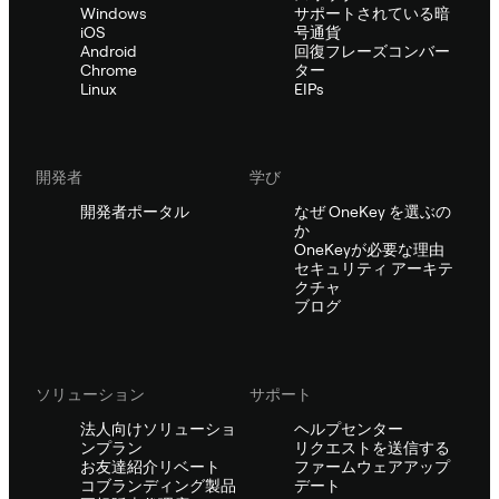
Windows
サポートされている暗
iOS
号通貨
Android
回復フレーズコンバー
Chrome
ター
Linux
EIPs
開発者
学び
開発者ポータル
なぜ OneKey を選ぶの
か
OneKeyが必要な理由
セキュリティ アーキテ
クチャ
ブログ
ソリューション
サポート
法人向けソリューショ
ヘルプセンター
ンプラン
リクエストを送信する
お友達紹介リベート
ファームウェアアップ
コブランディング製品
デート