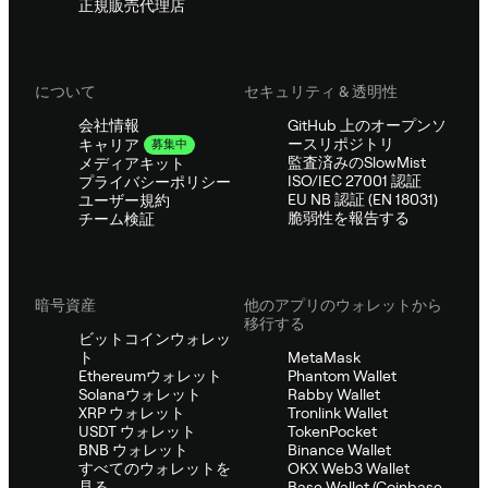
正規販売代理店
について
セキュリティ & 透明性
会社情報
GitHub 上のオープンソ
ースリポジトリ
キャリア
募集中
監査済みのSlowMist
メディアキット
ISO/IEC 27001 認証
プライバシーポリシー
EU NB 認証 (EN 18031)
ユーザー規約
脆弱性を報告する
チーム検証
暗号資産
他のアプリのウォレットから
移行する
ビットコインウォレッ
ト
MetaMask
Ethereumウォレット
Phantom Wallet
Solanaウォレット
Rabby Wallet
XRP ウォレット
Tronlink Wallet
USDT ウォレット
TokenPocket
BNB ウォレット
Binance Wallet
すべてのウォレットを
OKX Web3 Wallet
見る
Base Wallet (Coinbase