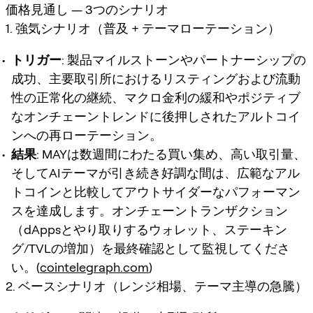
価格見通し — 3つのシナリオ
1. 強気シナリオ（普及 + テーマローテーション）
トリガー
: 製品マイルストーンやパートナーシップの
成功、主要取引所におけるリスティングおよび流動
性の正常化の継続、マクロ金利の緩和やポジティブ
なオンチェーントレンドに後押しされたアルトコイ
ンへの再ローテーション。
結果
: MAYは数週間にわたる買い集め、高い取引量、
そしてAIテーマが引き続き好調な間は、広範なアル
トコインと比較してアウトサイダーなパフォーマン
スを達成します。オンチェーントランザクション
（dAppsとやり取りするウォレット、ステーキン
グ/TVLの増加）を最終確認として監視してくださ
い。(
cointelegraph.com
)
2. ベースシナリオ（レンジ相場、テーマ主導の急騰）