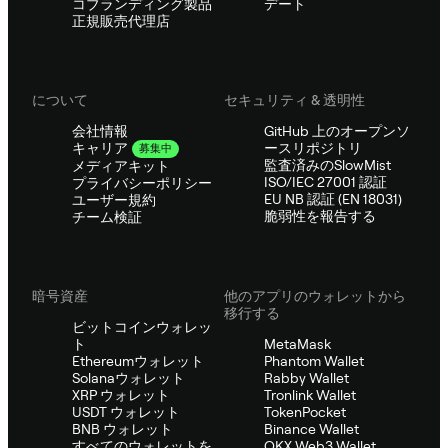
コブランディング製品
デート
正規販売代理店
について
セキュリティ & 透明性
会社情報
GitHub 上のオープンソ
ースリポジトリ
キャリア
募集中
監査済みのSlowMist
メディアキット
ISO/IEC 27001 認証
プライバシーポリシー
EU NB 認証 (EN 18031)
ユーザー規約
脆弱性を報告する
チーム検証
暗号資産
他のアプリのウォレットから
移行する
ビットコインウォレッ
ト
MetaMask
Ethereumウォレット
Phantom Wallet
Solanaウォレット
Rabby Wallet
XRP ウォレット
Tronlink Wallet
USDT ウォレット
TokenPocket
BNB ウォレット
Binance Wallet
すべてのウォレットを
OKX Web3 Wallet