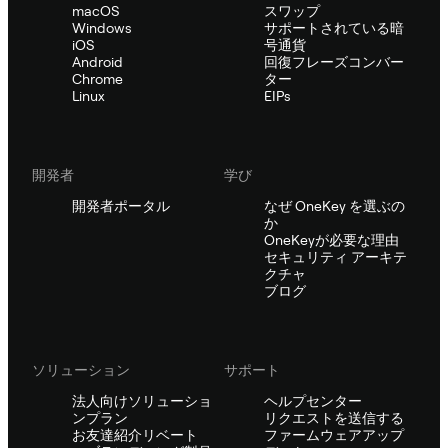
macOS
スワップ
Windows
サポートされている暗
iOS
号通貨
Android
回復フレーズコンバー
Chrome
ター
Linux
EIPs
開発者
学び
開発者ポータル
なぜ OneKey を選ぶの
か
OneKeyが必要な理由
セキュリティ アーキテ
クチャ
ブログ
ソリューション
サポート
法人向けソリューショ
ヘルプセンター
ンプラン
リクエストを送信する
お友達紹介リベート
ファームウェアアップ