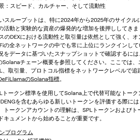
aの背景：スピード、カルチャー、そして流動性
の高いスループットは、特に2024年から2025年のサイク
の活動と実験的な資産の爆発的な増加を後押ししてきま
aベースのDEXにおける流動性と取引量は依然として強く、
eFiの全ネットワークの中でも常に上位にランクインし
況をデータに基づいたスナップショットで確認するには
amaのSolanaチェーン概要を参照してください。ここでは
VL、取引量、プロトコル指標をネットワークレベルで追
DeFiLlamaのSolana指標
。
PLトークン標準を使用してSolana上で代替可能なトー
ODENGを含むあらゆる新しいトークンを評価する際に
、トークンアカウントの理解は、SPLトークンおよびト
ドキュメントから始めることが重要です。
クンプログラム