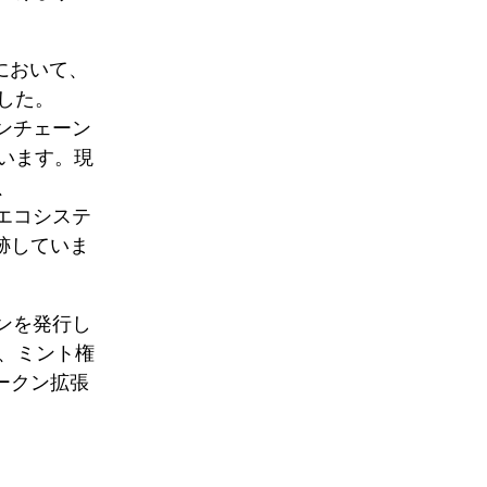
ルにおいて、
した。
オンチェーン
ています。現
、
、エコシステ
跡していま
クンを発行し
は、ミント権
ークン拡張