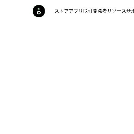
ストア
アプリ
取引
開発者
リソース
サ