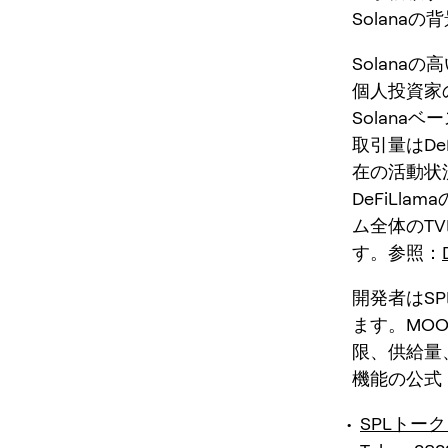
Solan
Solana
個人投資家
Solan
取引量はD
在の活動状
DeFiLl
ム全体のT
す。参照：
開発者はS
ます。MO
限、供給量
機能の公式
SPLトー