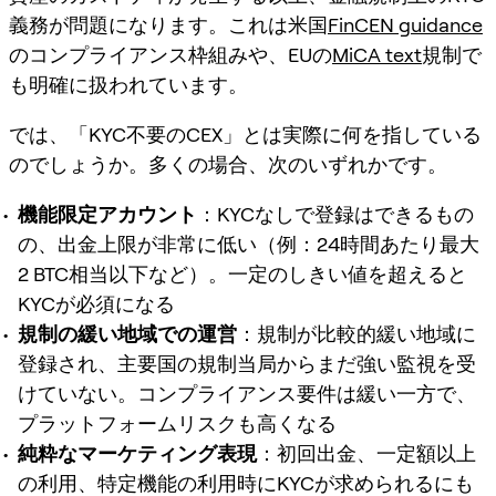
義務が問題になります。これは米国
FinCEN guidance
のコンプライアンス枠組みや、EUの
MiCA text
規制で
も明確に扱われています。
では、「KYC不要のCEX」とは実際に何を指している
のでしょうか。多くの場合、次のいずれかです。
機能限定アカウント
：KYCなしで登録はできるもの
の、出金上限が非常に低い（例：24時間あたり最大
2 BTC相当以下など）。一定のしきい値を超えると
KYCが必須になる
規制の緩い地域での運営
：規制が比較的緩い地域に
登録され、主要国の規制当局からまだ強い監視を受
けていない。コンプライアンス要件は緩い一方で、
プラットフォームリスクも高くなる
純粋なマーケティング表現
：初回出金、一定額以上
の利用、特定機能の利用時にKYCが求められるにも