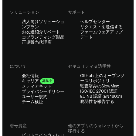
ソリューション
サポート
法人向けソリューショ
ヘルプセンター
ンプラン
リクエストを送信する
お友達紹介リベート
ファームウェアアップ
コブランディング製品
デート
正規販売代理店
について
セキュリティ & 透明性
会社情報
GitHub 上のオープンソ
ースリポジトリ
キャリア
募集中
監査済みのSlowMist
メディアキット
ISO/IEC 27001 認証
プライバシーポリシー
EU NB 認証 (EN 18031)
ユーザー規約
脆弱性を報告する
チーム検証
暗号資産
他のアプリのウォレットから
移行する
ビットコインウォレッ