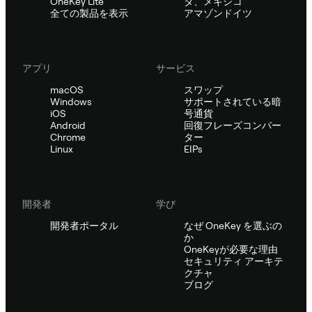
OneKey Lite
ダ、メキシコ
全ての製品を表示
アマゾンドイツ
アプリ
サービス
macOS
スワップ
Windows
サポートされている暗
iOS
号通貨
Android
回復フレーズコンバー
Chrome
ター
Linux
EIPs
開発者
学び
開発者ポータル
なぜ OneKey を選ぶの
か
OneKeyが必要な理由
セキュリティ アーキテ
クチャ
ブログ