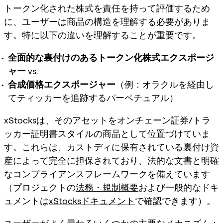
トークン化された株式を責任を持って評価するため
に、ユーザーは商品の構造を理解する必要がありま
す。特に以下の違いを理解することが重要です。
全面的な裏付けのあるトークン化株式エクスポージ
ャー
vs.
合成価格エクスポージャー
（例：オラクルを経由し
てティッカーを追跡するパーペチュアル）
xStocksは、そのアセットを
オンチェーン証券/トラ
ッカー証明書スタイルの商品
として位置づけていま
す。これらは、カストディに保有されている裏付け資
産によって
完全に担保
されており、法的な文書と明確
なコンプライアンスフレームワークを備えています
（プロジェクトの
法務・規制概要
および一般的なドキ
ュメントは
xStocksドキュメント
で確認できます）。