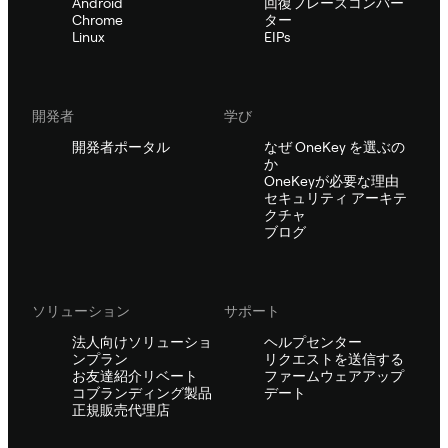
Android
回復フレーズコンバー
Chrome
ター
Linux
EIPs
開発者
学び
開発者ポータル
なぜ OneKey を選ぶの
か
OneKeyが必要な理由
セキュリティ アーキテ
クチャ
ブログ
ソリューション
サポート
法人向けソリューショ
ヘルプセンター
ンプラン
リクエストを送信する
お友達紹介リベート
ファームウェアアップ
コブランディング製品
デート
正規販売代理店