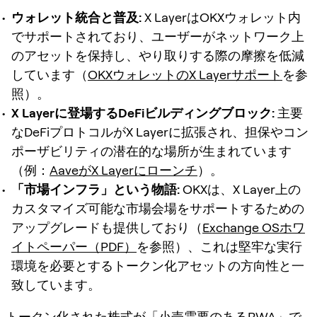
ウォレット統合と普及:
X LayerはOKXウォレット内
でサポートされており、ユーザーがネットワーク上
のアセットを保持し、やり取りする際の摩擦を低減
しています（
OKXウォレットのX Layerサポート
を参
照）。
X Layerに登場するDeFiビルディングブロック:
主要
なDeFiプロトコルがX Layerに拡張され、担保やコン
ポーザビリティの潜在的な場所が生まれています
（例：
AaveがX Layerにローンチ
）。
「市場インフラ」という物語:
OKXは、X Layer上の
カスタマイズ可能な市場会場をサポートするための
アップグレードも提供しており（
Exchange OSホワ
イトペーパー（PDF）
を参照）、これは堅牢な実行
環境を必要とするトークン化アセットの方向性と一
致しています。
トークン化された株式が「小売需要のあるRWA」で