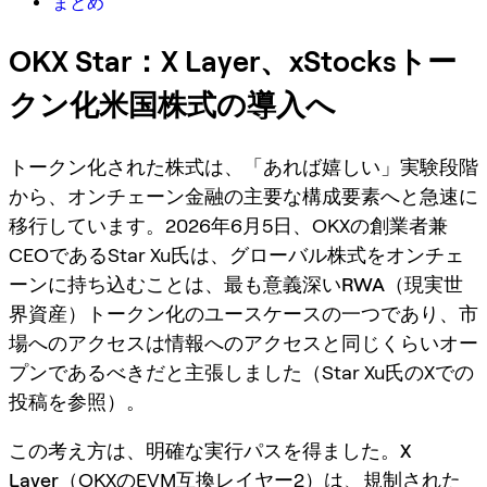
まとめ
OKX Star：X Layer、xStocksトー
クン化米国株式の導入へ
トークン化された株式は、「あれば嬉しい」実験段階
から、オンチェーン金融の主要な構成要素へと急速に
移行しています。2026年6月5日、OKXの創業者兼
CEOであるStar Xu氏は、グローバル株式をオンチェ
ーンに持ち込むことは、最も意義深い
RWA（現実世
界資産）トークン化
のユースケースの一つであり、市
場へのアクセスは情報へのアクセスと同じくらいオー
プンであるべきだと主張しました（Star Xu氏のXでの
投稿を参照）。
この考え方は、明確な実行パスを得ました。
X
Layer
（OKXのEVM互換レイヤー2）は、規制された