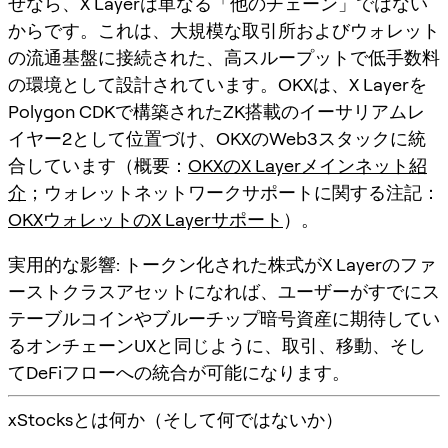
ぜなら、X Layerは単なる「他のチェーン」ではない
からです。これは、大規模な取引所およびウォレット
の流通基盤に接続された、高スループットで低手数料
の環境として設計されています。OKXは、X Layerを
Polygon CDKで構築されたZK搭載のイーサリアムレ
イヤー2として位置づけ、OKXのWeb3スタックに統
合しています（概要：
OKXのX Layerメインネット紹
介
；ウォレットネットワークサポートに関する注記：
OKXウォレットのX Layerサポート
）。
実用的な影響:
トークン化された株式がX Layerのファ
ーストクラスアセットになれば、ユーザーがすでにス
テーブルコインやブルーチップ暗号資産に期待してい
るオンチェーンUXと同じように、取引、移動、そし
てDeFiフローへの統合が可能になります。
xStocksとは何か（そして何ではないか）