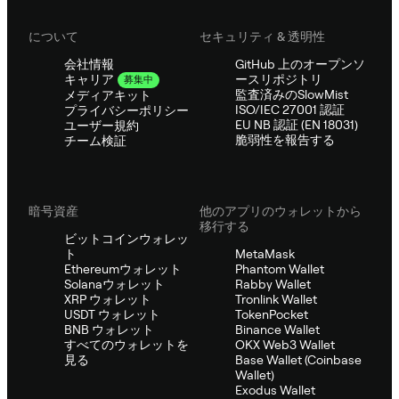
について
セキュリティ & 透明性
会社情報
GitHub 上のオープンソ
ースリポジトリ
キャリア
募集中
監査済みのSlowMist
メディアキット
ISO/IEC 27001 認証
プライバシーポリシー
EU NB 認証 (EN 18031)
ユーザー規約
脆弱性を報告する
チーム検証
暗号資産
他のアプリのウォレットから
移行する
ビットコインウォレッ
ト
MetaMask
Ethereumウォレット
Phantom Wallet
Solanaウォレット
Rabby Wallet
XRP ウォレット
Tronlink Wallet
USDT ウォレット
TokenPocket
BNB ウォレット
Binance Wallet
すべてのウォレットを
OKX Web3 Wallet
見る
Base Wallet (Coinbase
Wallet)
Exodus Wallet