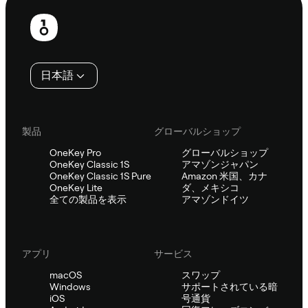
フ
ッ
タ
日本語
ー
製品
グローバルショップ
OneKey Pro
グローバルショップ
OneKey Classic 1S
アマゾンジャパン
OneKey Classic 1S Pure
Amazon 米国、カナ
OneKey Lite
ダ、メキシコ
全ての製品を表示
アマゾンドイツ
アプリ
サービス
macOS
スワップ
Windows
サポートされている暗
iOS
号通貨