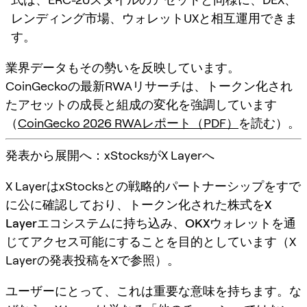
レンディング市場、ウォレットUXと相互運用できま
す。
業界データもその勢いを反映しています。
CoinGeckoの最新RWAリサーチは、トークン化され
たアセットの成長と組成の変化を強調しています
（
CoinGecko 2026 RWAレポート（PDF）
を読む）。
発表から展開へ：xStocksがX Layerへ
X LayerはxStocksとの戦略的パートナーシップをすで
に公に確認しており、トークン化された株式を
X
Layerエコシステム
に持ち込み、
OKXウォレット
を通
じてアクセス可能にすることを目的としています（X
Layerの発表投稿をXで参照）。
ユーザーにとって、これは重要な意味を持ちます。な