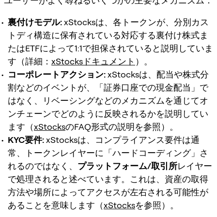
ユーザーがよく尋ねるいくつかの主要なメカニズム：
裏付けモデル:
xStocksは、各トークンが、分別カス
トディ構造に保有されている対応する裏付け株式ま
たはETFによって1:1で担保されていると説明していま
す（詳細：
xStocksドキュメント
）。
コーポレートアクション:
xStocksは、配当や株式分
割などのイベントが、「証券口座での現金配当」で
はなく、リベーシングなどのメカニズムを通じてオ
ンチェーンでどのように反映されるかを説明してい
ます（
xStocks
のFAQ形式の説明を参照）。
KYC要件:
xStocksは、コンプライアンス要件は通
常、トークンレイヤーに「ハードコーディング」さ
れるのではなく、
プラットフォーム/取引所
レイヤー
で処理されると述べています。これは、資産の取得
方法や場所によってアクセスが左右される可能性が
あることを意味します（
xStocks
を参照）。