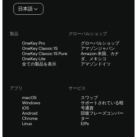
タ
日本語
ー
製品
グローバルショップ
OneKey Pro
グローバルショップ
OneKey Classic 1S
アマゾンジャパン
OneKey Classic 1S Pure
Amazon 米国、カナ
OneKey Lite
ダ、メキシコ
全ての製品を表示
アマゾンドイツ
アプリ
サービス
macOS
スワップ
Windows
サポートされている暗
iOS
号通貨
Android
回復フレーズコンバー
Chrome
ター
Linux
EIPs