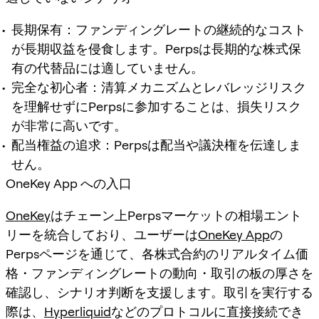
長期保有：ファンディングレートの継続的なコスト
が長期収益を侵食します。Perpsは長期的な株式保
有の代替品には適していません。
完全な初心者：清算メカニズムとレバレッジリスク
を理解せずにPerpsに参加することは、損失リスク
が非常に高いです。
配当権益の追求：Perpsは配当や議決権を伝達しま
せん。
OneKey App への入口
OneKey
はチェーン上Perpsマーケットの相場エント
リーを統合しており、ユーザーは
OneKey App
の
Perpsページを通じて、各株式合約のリアルタイム価
格・ファンディングレートの動向・取引の板の厚さを
確認し、シナリオ判断を支援します。取引を実行する
際は、
Hyperliquid
などのプロトコルに直接接続でき