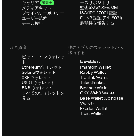
ースリポジトリ
キャリア
募集中
監査済みのSlowMist
メディアキット
ISO/IEC 27001 認証
プライバシーポリシー
EU NB 認証 (EN 18031)
ユーザー規約
脆弱性を報告する
チーム検証
暗号資産
他のアプリのウォレットから
移行する
ビットコインウォレッ
ト
MetaMask
Ethereumウォレット
Phantom Wallet
Solanaウォレット
Rabby Wallet
XRP ウォレット
Tronlink Wallet
USDT ウォレット
TokenPocket
BNB ウォレット
Binance Wallet
すべてのウォレットを
OKX Web3 Wallet
見る
Base Wallet (Coinbase
Wallet)
Exodus Wallet
Trust Wallet