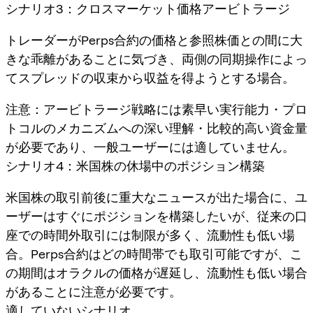
シナリオ3：クロスマーケット価格アービトラージ
トレーダーがPerps合約の価格と参照株価との間に大
きな乖離があることに気づき、両側の同期操作によっ
てスプレッドの収束から収益を得ようとする場合。
注意：アービトラージ戦略には素早い実行能力・プロ
トコルのメカニズムへの深い理解・比較的高い資金量
が必要であり、一般ユーザーには適していません。
シナリオ4：米国株の休場中のポジション構築
米国株の取引前後に重大なニュースが出た場合に、ユ
ーザーはすぐにポジションを構築したいが、従来の口
座での時間外取引には制限が多く、流動性も低い場
合。Perps合約はどの時間帯でも取引可能ですが、こ
の期間はオラクルの価格が遅延し、流動性も低い場合
があることに注意が必要です。
適していないシナリオ