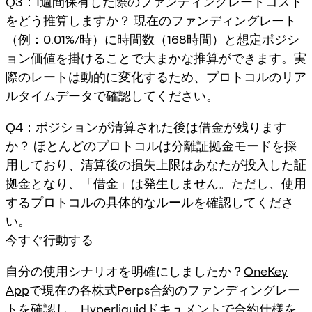
Q3：1週間保有した際のファンディングレートコスト
をどう推算しますか？ 現在のファンディングレート
（例：0.01%/時）に時間数（168時間）と想定ポジシ
ョン価値を掛けることで大まかな推算ができます。実
際のレートは動的に変化するため、プロトコルのリア
ルタイムデータで確認してください。
Q4：ポジションが清算された後は借金が残ります
か？ ほとんどのプロトコルは分離証拠金モードを採
用しており、清算後の損失上限はあなたが投入した証
拠金となり、「借金」は発生しません。ただし、使用
するプロトコルの具体的なルールを確認してくださ
い。
今すぐ行動する
自分の使用シナリオを明確にしましたか？
OneKey
App
で現在の各株式Perps合約のファンディングレー
トを確認し、
Hyperliquidドキュメント
で合約仕様を