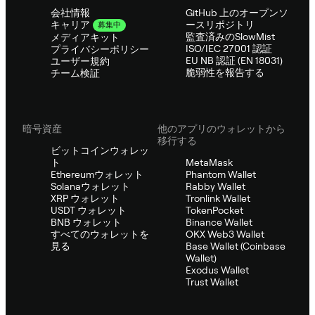
会社情報
GitHub 上のオープンソ
ースリポジトリ
キャリア
募集中
監査済みのSlowMist
メディアキット
ISO/IEC 27001 認証
プライバシーポリシー
EU NB 認証 (EN 18031)
ユーザー規約
脆弱性を報告する
チーム検証
暗号資産
他のアプリのウォレットから
移行する
ビットコインウォレッ
ト
MetaMask
Ethereumウォレット
Phantom Wallet
Solanaウォレット
Rabby Wallet
XRP ウォレット
Tronlink Wallet
USDT ウォレット
TokenPocket
BNB ウォレット
Binance Wallet
すべてのウォレットを
OKX Web3 Wallet
見る
Base Wallet (Coinbase
Wallet)
Exodus Wallet
Trust Wallet