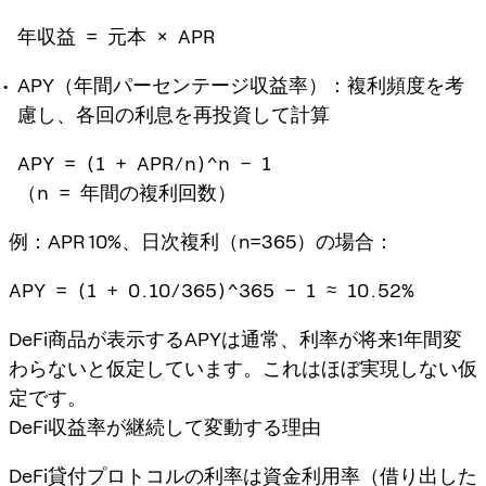
APY（年間パーセンテージ収益率）：複利頻度を考
慮し、各回の利息を再投資して計算
APY = (1 + APR/n)^n − 1

例：APR 10%、日次複利（n=365）の場合：
DeFi商品が表示するAPYは通常、利率が将来1年間変
わらないと仮定しています。これはほぼ実現しない仮
定です。
DeFi収益率が継続して変動する理由
DeFi貸付プロトコルの利率は資金利用率（借り出した