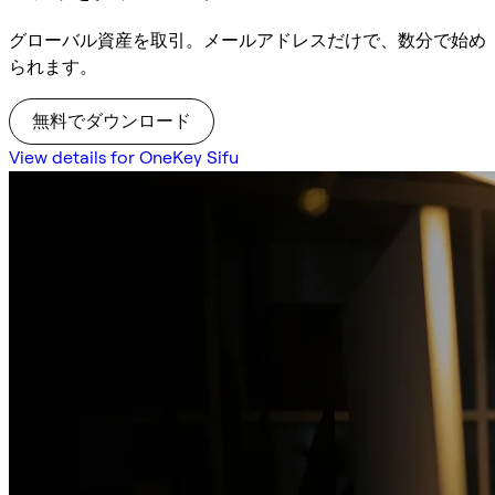
グローバル資産を取引。メールアドレスだけで、数分で始め
られます。
無料でダウンロード
View details for OneKey Sifu