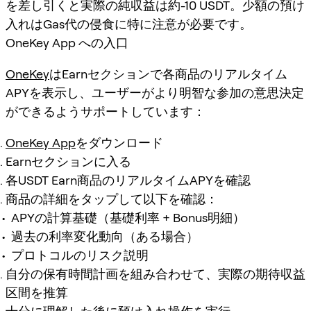
を差し引くと実際の純収益は約-10 USDT。少額の預け
入れはGas代の侵食に特に注意が必要です。
OneKey App への入口
OneKey
はEarnセクションで各商品のリアルタイム
APYを表示し、ユーザーがより明智な参加の意思決定
ができるようサポートしています：
OneKey App
をダウンロード
Earnセクションに入る
各USDT Earn商品のリアルタイムAPYを確認
商品の詳細をタップして以下を確認：
APYの計算基礎（基礎利率 + Bonus明細）
過去の利率変化動向（ある場合）
プロトコルのリスク説明
自分の保有時間計画を組み合わせて、実際の期待収益
区間を推算