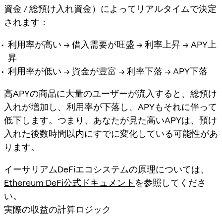
資金 / 総預け入れ資金）によってリアルタイムで決定
されます：
利用率が高い → 借入需要が旺盛 → 利率上昇 → APY上
昇
利用率が低い → 資金が豊富 → 利率下落 → APY下落
高APYの商品に大量のユーザーが流入すると、総預け
入れが増加し、利用率が下落し、APYもそれに伴って
低下します。つまり、あなたが見た高いAPYは、預け
入れた後数時間以内にすでに変化している可能性があ
ります。
イーサリアムDeFiエコシステムの原理については、
Ethereum DeFi公式ドキュメント
を参照してくださ
い。
実際の収益の計算ロジック