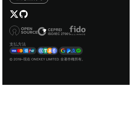
支払方法
© 2019–現在 ONEKEY LIMITED. 全著作権所有。