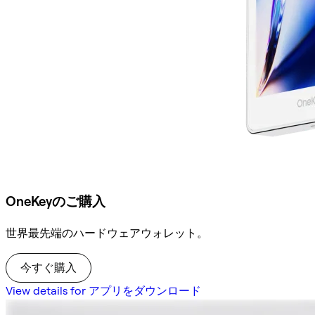
OneKeyのご購入
世界最先端のハードウェアウォレット。
今すぐ購入
View details for アプリをダウンロード