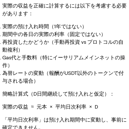
実際の収益を正確に計算するには以下を考慮する必要
があります：
実際の預け入れ時間（1年ではない）
期間中の各日の実際の利率（固定ではない）
再投資したかどうか（手動再投資 vs プロトコルの自
動複利）
Gas代と手数料（特にイーサリアムメインネットの操
作）
為替レートの変動（報酬がUSDT以外のトークンで付
与される場合）
簡略計算式（D日間継続して預け入れと仮定）：
「平均日次利率」は預け入れ期間中に変動し、事前に
確定できません。