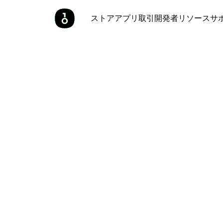
ストア
アプリ
取引
開発者
リソース
サ