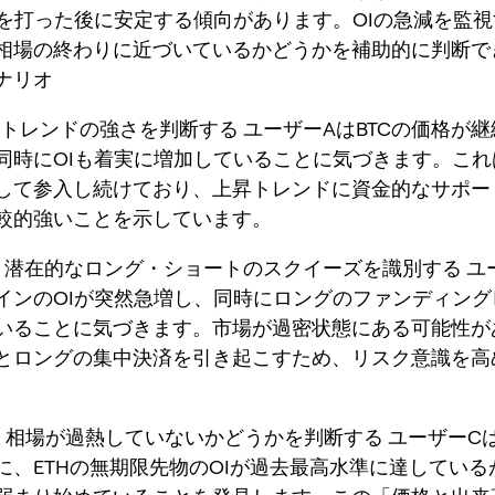
底を打った後に安定する傾向があります。OIの急減を監
相場の終わりに近づいているかどうかを補助的に判断で
ナリオ
：トレンドの強さを判断する ユーザーAはBTCの価格が
同時にOIも着実に増加していることに気づきます。これ
して参入し続けており、上昇トレンドに資金的なサポー
較的強いことを示しています。
：潜在的なロング・ショートのスクイーズを識別する ユ
インのOIが突然急増し、同時にロングのファンディング
いることに気づきます。市場が過密状態にある可能性が
とロングの集中決済を引き起こすため、リスク意識を高
：相場が過熱していないかどうかを判断する ユーザーC
に、ETHの無期限先物のOIが過去最高水準に達している