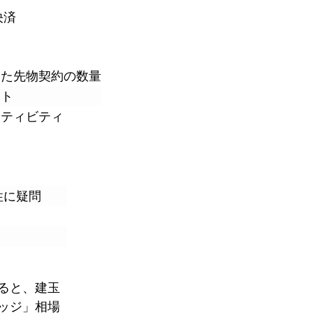
決済
した先物契約の数量
ット
クティビティ
性に疑問
ると、建玉
ッジ」相場