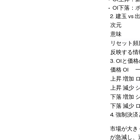
OI下落：
2. 建玉 vs
次元
意味
リセット頻
反映する情
3. OIと
価格
OI
上昇
増加
上昇
減少
下落
増加
下落
減少
4. 強制決
市場が大き
が急減し、