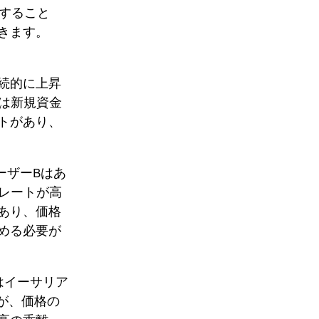
視すること
きます。
継続的に上昇
は新規資金
トがあり、
ーザーBはあ
レートが高
あり、価格
める必要が
はイーサリア
が、価格の