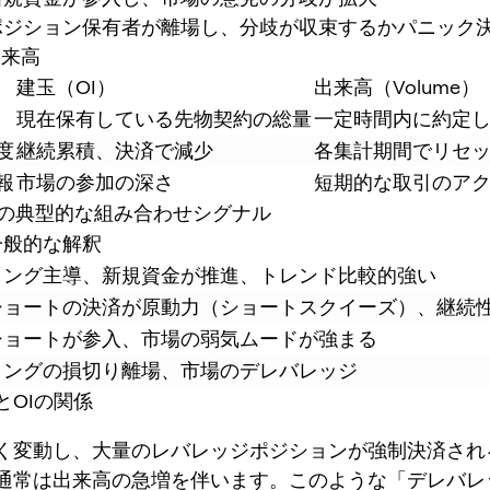
ポジション保有者が離場し、分歧が収束するかパニック
 出来高
建玉（OI）
出来高（Volume）
現在保有している先物契約の総量
一定時間内に約定
度
継続累積、決済で減少
各集計期間でリセ
報
市場の参加の深さ
短期的な取引のア
価格の典型的な組み合わせシグナル
一般的な解釈
ロング主導、新規資金が推進、トレンド比較的強い
ショートの決済が原動力（ショートスクイーズ）、継続
ショートが参入、市場の弱気ムードが強まる
ロングの損切り離場、市場のデレバレッジ
済とOIの関係
く変動し、大量のレバレッジポジションが強制決済され
通常は出来高の急増を伴います。このような「デレバレ