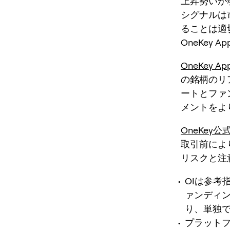
上昇勢いが
シグナルは
ることは適
OneKey A
OneKey Ap
の銘柄のリ
ートとファ
メントをよ
OneKey
取引前によ
リスクと注
OIは参考
ァンディ
り、単独
プラットフ