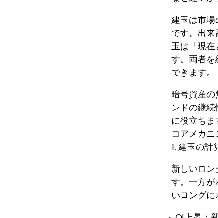
建玉は市場
です。出来
玉は「現在
す。両者を
できます。
暗号資産の
ンドの継続
に役立ちま
コアメカニ
1. 建玉の
新しいロン
す。一方が
いロングに
OI上昇：