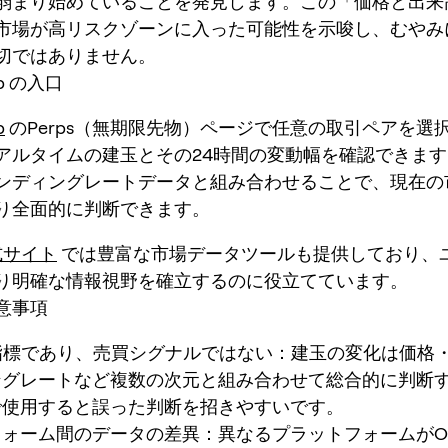
弱まり始めていることを発見します。この「価格と出来
市場が高リスクゾーンに入った可能性を示唆し、むやみ
切ではありません。
pp の入口
p
のPerps（無期限先物）ページで任意の取引ペアを選
アルタイムの建玉とその24時間の変動幅を確認できま
ンディングレートデータと組み合わせることで、現在の
り全面的に判断できます。
公式サイト
では豊富な市場データツールも提供しており、
り明確な情報視野を確立するのに役立てています。
意事項
指標であり、売買シグナルではない：建玉の変化は価格
ングレートなど複数の次元と組み合わせて総合的に判断
で使用すると誤った判断を招きやすいです。
ォーム間のデータの差異：異なるプラットフォームがO