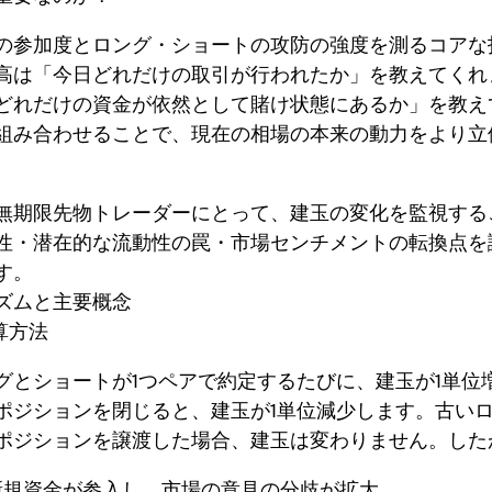
の参加度とロング・ショートの攻防の強度を測るコアな
高は「今日どれだけの取引が行われたか」を教えてくれ
どれだけの資金が依然として賭け状態にあるか」を教え
組み合わせることで、現在の相場の本来の動力をより立
無期限先物トレーダーにとって、建玉の変化を監視する
性・潜在的な流動性の罠・市場センチメントの転換点を
す。
ズムと主要概念
計算方法
グとショートが1つペアで約定するたびに、建玉が1単位
ポジションを閉じると、建玉が1単位減少します。古い
ポジションを譲渡した場合、建玉は変わりません。した
新規資金が参入し、市場の意見の分歧が拡大