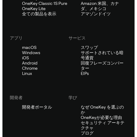
OneKey Classic 1S Pure
Amazon 米国、カナ
OneKey Lite
ダ、メキシコ
全ての製品を表示
アマゾンドイツ
アプリ
サービス
macOS
スワップ
Windows
サポートされている暗
iOS
号通貨
Android
回復フレーズコンバー
Chrome
ター
Linux
EIPs
開発者
学び
開発者ポータル
なぜ OneKey を選ぶの
か
OneKeyが必要な理由
セキュリティ アーキテ
クチャ
ブログ