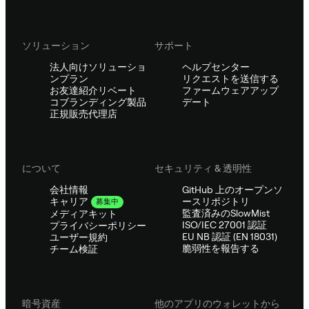
ソリューション
サポート
法人向けソリューショ
ヘルプセンター
ンプラン
リクエストを送信する
お友達紹介リベート
ファームウェアアップ
コブランディング製品
デート
正規販売代理店
について
セキュリティ & 透明性
会社情報
GitHub 上のオープンソ
ースリポジトリ
キャリア
募集中
監査済みのSlowMist
メディアキット
ISO/IEC 27001 認証
プライバシーポリシー
EU NB 認証 (EN 18031)
ユーザー規約
脆弱性を報告する
チーム検証
暗号資産
他のアプリのウォレットから