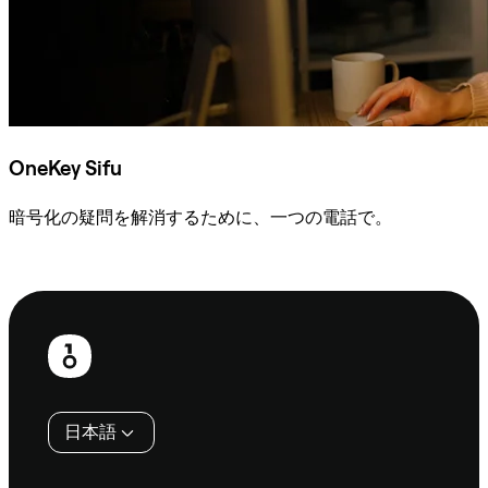
OneKey Sifu
暗号化の疑問を解消するために、一つの電話で。
Sifuに相談
フ
ッ
タ
日本語
ー