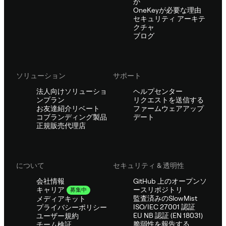
か
OneKeyが必要な理由
セキュリティ アーキテ
クチャ
ブログ
ソリューション
サポート
法人向けソリューショ
ヘルプセンター
ンプラン
リクエストを送信する
お友達紹介リベート
ファームウェアアップ
コブランディング製品
デート
正規販売代理店
について
セキュリティ & 透明性
会社情報
GitHub 上のオープンソ
ースリポジトリ
キャリア
募集中
監査済みのSlowMist
メディアキット
ISO/IEC 27001 認証
プライバシーポリシー
EU NB 認証 (EN 18031)
ユーザー規約
脆弱性を報告する
チーム検証