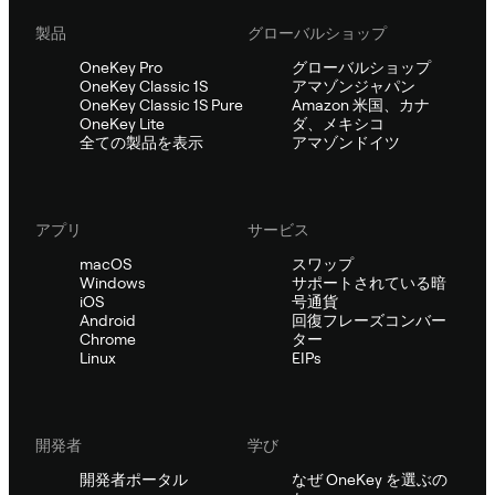
製品
グローバルショップ
OneKey Pro
グローバルショップ
OneKey Classic 1S
アマゾンジャパン
OneKey Classic 1S Pure
Amazon 米国、カナ
OneKey Lite
ダ、メキシコ
全ての製品を表示
アマゾンドイツ
アプリ
サービス
macOS
スワップ
Windows
サポートされている暗
iOS
号通貨
Android
回復フレーズコンバー
Chrome
ター
Linux
EIPs
開発者
学び
開発者ポータル
なぜ OneKey を選ぶの