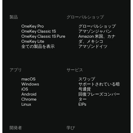
製品
グローバルショップ
OneKey Pro
グローバルショップ
OneKey Classic 1S
アマゾンジャパン
OneKey Classic 1S Pure
Amazon 米国、カナ
OneKey Lite
ダ、メキシコ
全ての製品を表示
アマゾンドイツ
アプリ
サービス
macOS
スワップ
Windows
サポートされている暗
iOS
号通貨
Android
回復フレーズコンバー
Chrome
ター
Linux
EIPs
開発者
学び