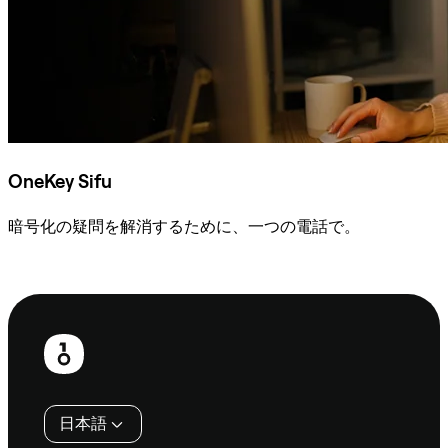
OneKey Sifu
暗号化の疑問を解消するために、一つの電話で。
Sifuに相談
フ
ッ
タ
日本語
ー