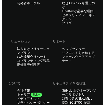
開発者ポータル
なぜ OneKey を選ぶの
か
OneKeyが必要な理由
セキュリティ アーキテ
クチャ
ブログ
ソリューション
サポート
法人向けソリューショ
ヘルプセンター
ンプラン
リクエストを送信する
お友達紹介リベート
ファームウェアアップ
コブランディング製品
デート
正規販売代理店
について
セキュリティ & 透明性
会社情報
GitHub 上のオープンソ
ースリポジトリ
キャリア
募集中
監査済みのSlowMist
メディアキット
ISO/IEC 27001 認証
プライバシーポリシー