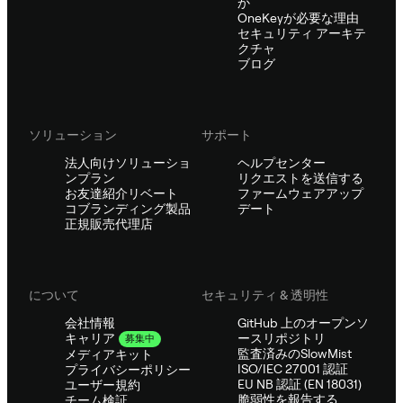
か
OneKeyが必要な理由
セキュリティ アーキテ
クチャ
ブログ
ソリューション
サポート
法人向けソリューショ
ヘルプセンター
ンプラン
リクエストを送信する
お友達紹介リベート
ファームウェアアップ
コブランディング製品
デート
正規販売代理店
について
セキュリティ & 透明性
会社情報
GitHub 上のオープンソ
ースリポジトリ
キャリア
募集中
監査済みのSlowMist
メディアキット
ISO/IEC 27001 認証
プライバシーポリシー
EU NB 認証 (EN 18031)
ユーザー規約
脆弱性を報告する
チーム検証