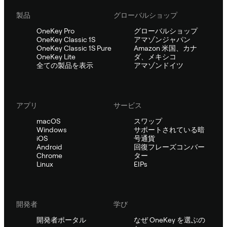
製品
グローバルショップ
OneKey Pro
グローバルショップ
OneKey Classic 1S
アマゾンジャパン
OneKey Classic 1S Pure
Amazon 米国、カナ
OneKey Lite
ダ、メキシコ
全ての製品を表示
アマゾンドイツ
アプリ
サービス
macOS
スワップ
Windows
サポートされている暗
iOS
号通貨
Android
回復フレーズコンバー
Chrome
ター
Linux
EIPs
開発者
学び
開発者ポータル
なぜ OneKey を選ぶの