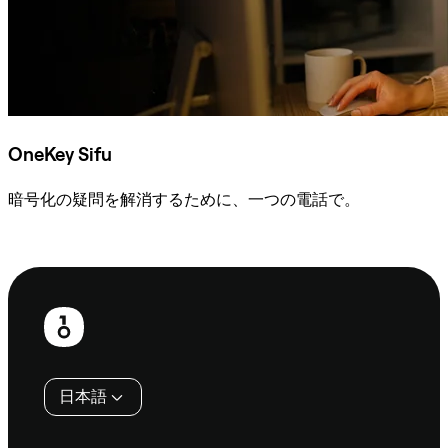
OneKey Sifu
暗号化の疑問を解消するために、一つの電話で。
Sifuに相談
フ
ッ
タ
日本語
ー