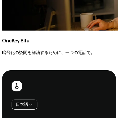
OneKey Sifu
暗号化の疑問を解消するために、一つの電話で。
Sifuに相談
フ
ッ
タ
日本語
ー