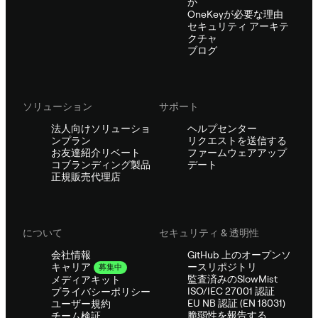
か
OneKeyが必要な理由
セキュリティ アーキテ
クチャ
ブログ
ソリューション
サポート
法人向けソリューショ
ヘルプセンター
ンプラン
リクエストを送信する
お友達紹介リベート
ファームウェアアップ
コブランディング製品
デート
正規販売代理店
について
セキュリティ & 透明性
会社情報
GitHub 上のオープンソ
ースリポジトリ
キャリア
募集中
監査済みのSlowMist
メディアキット
ISO/IEC 27001 認証
プライバシーポリシー
EU NB 認証 (EN 18031)
ユーザー規約
脆弱性を報告する
チーム検証