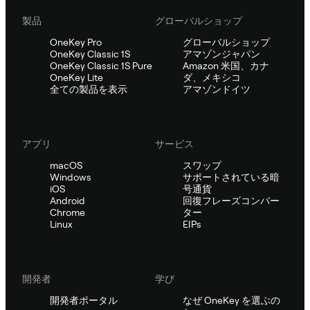
製品
グローバルショップ
OneKey Pro
グローバルショップ
OneKey Classic 1S
アマゾンジャパン
OneKey Classic 1S Pure
Amazon 米国、カナ
OneKey Lite
ダ、メキシコ
全ての製品を表示
アマゾンドイツ
アプリ
サービス
macOS
スワップ
Windows
サポートされている暗
iOS
号通貨
Android
回復フレーズコンバー
Chrome
ター
Linux
EIPs
開発者
学び
開発者ポータル
なぜ OneKey を選ぶの