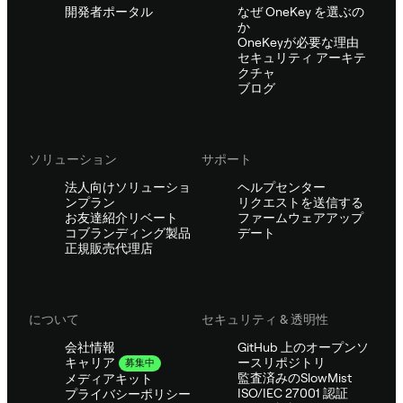
開発者ポータル
なぜ OneKey を選ぶの
か
OneKeyが必要な理由
セキュリティ アーキテ
クチャ
ブログ
ソリューション
サポート
法人向けソリューショ
ヘルプセンター
ンプラン
リクエストを送信する
お友達紹介リベート
ファームウェアアップ
コブランディング製品
デート
正規販売代理店
について
セキュリティ & 透明性
会社情報
GitHub 上のオープンソ
ースリポジトリ
キャリア
募集中
監査済みのSlowMist
メディアキット
ISO/IEC 27001 認証
プライバシーポリシー