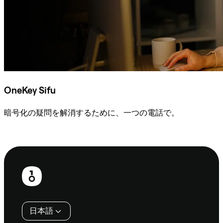
OneKey Sifu
暗号化の疑問を解消するために、一つの電話で。
Sifuに相談
フ
ッ
タ
日本語
ー