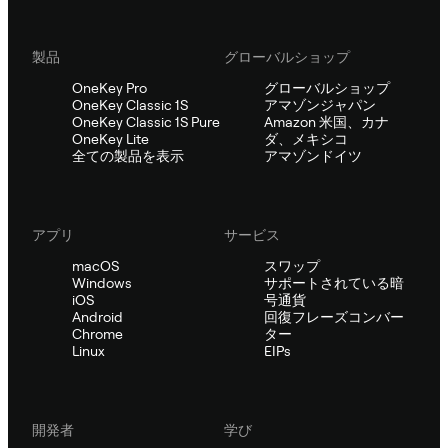
製品
グローバルショップ
OneKey Pro
グローバルショップ
OneKey Classic 1S
アマゾンジャパン
OneKey Classic 1S Pure
Amazon 米国、カナ
OneKey Lite
ダ、メキシコ
全ての製品を表示
アマゾンドイツ
アプリ
サービス
macOS
スワップ
Windows
サポートされている暗
iOS
号通貨
Android
回復フレーズコンバー
Chrome
ター
Linux
EIPs
開発者
学び