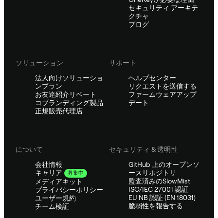
セキュリティ アーキテ
クチャ
ブログ
ソリューション
サポート
法人向けソリューショ
ヘルプセンター
ンプラン
リクエストを送信する
お友達紹介リベート
ファームウェアアップ
コブランディング製品
デート
正規販売代理店
について
セキュリティ & 透明性
会社情報
GitHub 上のオープンソ
ースリポジトリ
キャリア
募集中
監査済みのSlowMist
メディアキット
ISO/IEC 27001 認証
プライバシーポリシー
EU NB 認証 (EN 18031)
ユーザー規約
脆弱性を報告する
チーム検証