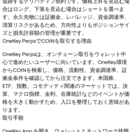
追跡するデリバティブ契約です。価格上昇を見込む場
合はロング、下落を見込む場合はショートを選べま
す。永久先物には証拠金、レバレッジ、資金調達率、
清算リスクがあるため、方向性よりもポジションサイ
ズと損失許容額の管理が重要です。
OneKey PerpsでCOINを取引する理由
OneKey Perpsは、オンチェーン取引をウォレット中
心で進めたいユーザーに向いています。OneKey環境
からCOINを検索し、価格、流動性、資金調達率、証
拠金条件を確認してから注文できます。米国株、
ETF、指数、コモディティ関連のマーケットでは、決
算、マクロ指標、金利、在庫統計などのイベントが価
格を大きく動かすため、入口を整理しておく意味があ
ります。
取引手順
OneKey App
を開き、ウォレットとネットワーク状態