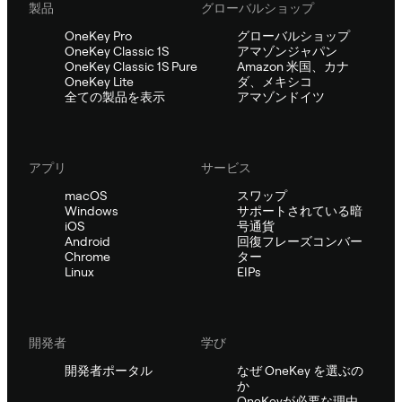
製品
グローバルショップ
OneKey Pro
グローバルショップ
OneKey Classic 1S
アマゾンジャパン
OneKey Classic 1S Pure
Amazon 米国、カナ
OneKey Lite
ダ、メキシコ
全ての製品を表示
アマゾンドイツ
アプリ
サービス
macOS
スワップ
Windows
サポートされている暗
iOS
号通貨
Android
回復フレーズコンバー
Chrome
ター
Linux
EIPs
開発者
学び
開発者ポータル
なぜ OneKey を選ぶの
か
OneKeyが必要な理由