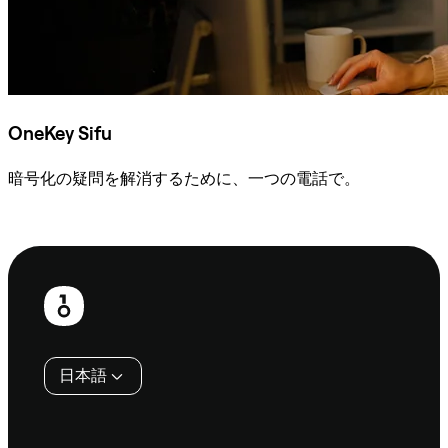
OneKey Sifu
暗号化の疑問を解消するために、一つの電話で。
Sifuに相談
フ
ッ
タ
日本語
ー