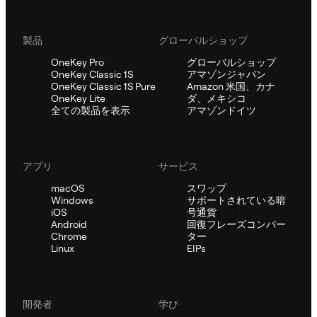
製品
グローバルショップ
OneKey Pro
グローバルショップ
OneKey Classic 1S
アマゾンジャパン
OneKey Classic 1S Pure
Amazon 米国、カナ
OneKey Lite
ダ、メキシコ
全ての製品を表示
アマゾンドイツ
アプリ
サービス
macOS
スワップ
Windows
サポートされている暗
iOS
号通貨
Android
回復フレーズコンバー
Chrome
ター
Linux
EIPs
開発者
学び