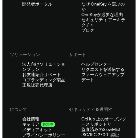
開発者ポータル
なぜ OneKey を選ぶの
か
OneKeyが必要な理由
セキュリティ アーキテ
クチャ
ブログ
ソリューション
サポート
法人向けソリューショ
ヘルプセンター
ンプラン
リクエストを送信する
お友達紹介リベート
ファームウェアアップ
コブランディング製品
デート
正規販売代理店
について
セキュリティ & 透明性
会社情報
GitHub 上のオープンソ
ースリポジトリ
キャリア
募集中
監査済みのSlowMist
メディアキット
ISO/IEC 27001 認証
プライバシーポリシー