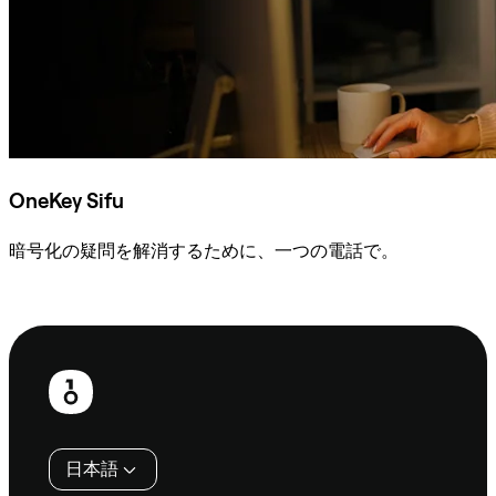
OneKey Sifu
暗号化の疑問を解消するために、一つの電話で。
Sifuに相談
フ
ッ
タ
日本語
ー