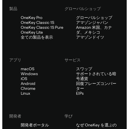
製品
グローバルショップ
OneKey Pro
グローバルショップ
OneKey Classic 1S
アマゾンジャパン
OneKey Classic 1S Pure
Amazon 米国、カナ
OneKey Lite
ダ、メキシコ
全ての製品を表示
アマゾンドイツ
アプリ
サービス
macOS
スワップ
Windows
サポートされている暗
iOS
号通貨
Android
回復フレーズコンバー
Chrome
ター
Linux
EIPs
開発者
学び
開発者ポータル
なぜ OneKey を選ぶの