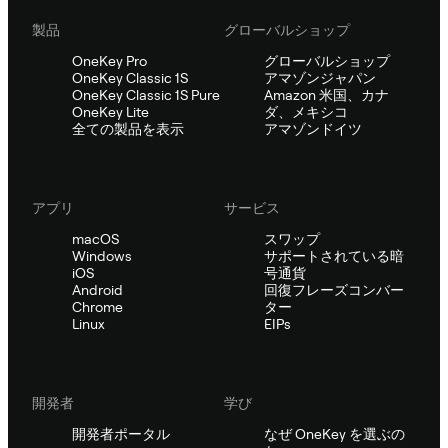
製品
グローバルショップ
OneKey Pro
グローバルショップ
OneKey Classic 1S
アマゾンジャパン
OneKey Classic 1S Pure
Amazon 米国、カナ
OneKey Lite
ダ、メキシコ
全ての製品を表示
アマゾンドイツ
アプリ
サービス
macOS
スワップ
Windows
サポートされている暗
iOS
号通貨
Android
回復フレーズコンバー
Chrome
ター
Linux
EIPs
開発者
学び
開発者ポータル
なぜ OneKey を選ぶの