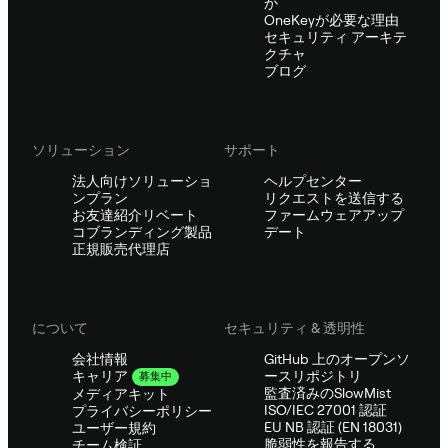
か
OneKeyが必要な理由
セキュリティ アーキテ
クチャ
ブログ
ソリューション
サポート
法人向けソリューショ
ヘルプセンター
ンプラン
リクエストを送信する
お友達紹介リベート
ファームウェアアップ
コブランディング製品
デート
正規販売代理店
について
セキュリティ & 透明性
会社情報
GitHub 上のオープンソ
ースリポジトリ
キャリア
募集中
監査済みのSlowMist
メディアキット
ISO/IEC 27001 認証
プライバシーポリシー
EU NB 認証 (EN 18031)
ユーザー規約
脆弱性を報告する
チーム検証