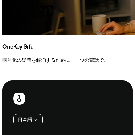
OneKey Sifu
暗号化の疑問を解消するために、一つの電話で。
Sifuに相談
フ
ッ
タ
日本語
ー