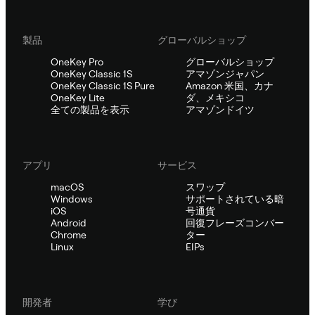
製品
グローバルショップ
OneKey Pro
グローバルショップ
OneKey Classic 1S
アマゾンジャパン
OneKey Classic 1S Pure
Amazon 米国、カナ
OneKey Lite
ダ、メキシコ
全ての製品を表示
アマゾンドイツ
アプリ
サービス
macOS
スワップ
Windows
サポートされている暗
iOS
号通貨
Android
回復フレーズコンバー
Chrome
ター
Linux
EIPs
開発者
学び