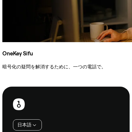
OneKey Sifu
暗号化の疑問を解消するために、一つの電話で。
Sifuに相談
フ
ッ
タ
日本語
ー