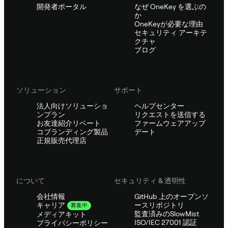
開発者ポータル
なぜ OneKey を選ぶの
か
OneKeyが必要な理由
セキュリティ アーキテ
クチャ
ブログ
ソリューション
サポート
法人向けソリューショ
ヘルプセンター
ンプラン
リクエストを送信する
お友達紹介リベート
ファームウェアアップ
コブランディング製品
デート
正規販売代理店
について
セキュリティ & 透明性
会社情報
GitHub 上のオープンソ
ースリポジトリ
キャリア
募集中
監査済みのSlowMist
メディアキット
ISO/IEC 27001 認証
プライバシーポリシー