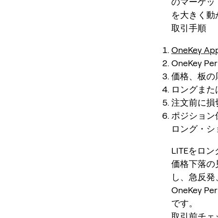
のマーケッ
を大きく動
取引手順
OneKey Ap
OneKey P
価格、板の
ロングまた
注文前に損
ポジション
ロング・シ
LITEをロ
価格下落の
し、急反発
OneKey
です。
取引前チェ