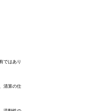
有ではあり
、清算の仕
、流動性の