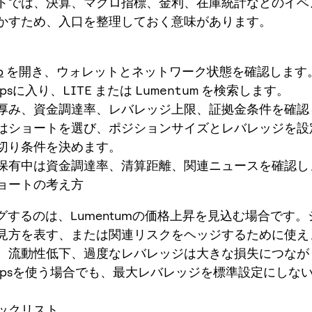
トでは、決算、マクロ指標、金利、在庫統計などのイベ
かすため、入口を整理しておく意味があります。
p
を開き、ウォレットとネットワーク状態を確認します
erpsに入り、
LITE
または
Lumentum
を検索します。
厚み、資金調達率、レバレッジ上限、証拠金条件を確認
はショートを選び、ポジションサイズとレバレッジを設
切り条件を決めます。
保有中は資金調達率、清算距離、関連ニュースを確認し
ョートの考え方
ングするのは、Lumentumの価格上昇を見込む場合です
見方を表す、または関連リスクをヘッジするために使え
、流動性低下、過度なレバレッジは大きな損失につなが
 Perpsを使う場合でも、最大レバレッジを標準設定にしな
ックリスト