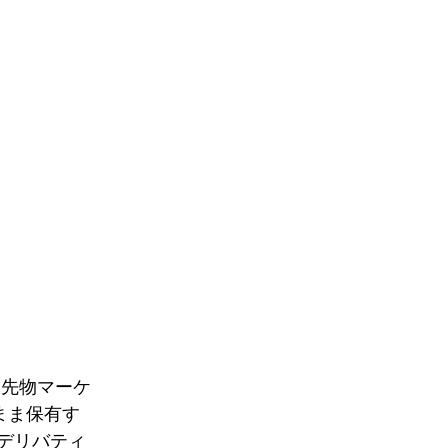
の永久先物マーケ
まま保有す
デリバティ