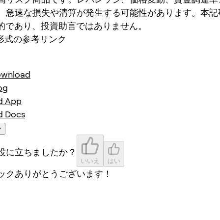
、急速な損失や清算が発生する可能性があります。本記
目的であり、投資助言ではありません。
wn形式の参考リンク
ownload
og
d App
d Docs
ー
役に立ちましたか？
いいえ
はい
ックありがとうございます！