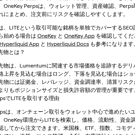
OneKey Perpsは、ウォレット管理、資産確認、Perp
れにまとめ、注文前にリスクを確認しやすくします。
は、LITEという取引可能な銘柄を単独でカバーするSE
ら始める場合は
OneKey
と
OneKey App
を確認してくだ
Hyperliquid App
と
Hyperliquid Docs
も参考になります
久先物とは？
久先物は、Lumentumに関連する市場価格を追跡するデ
格上昇を見込む場合はロング、下落を見込む場合はショ
先物には証拠金、レバレッジ、資金調達率、清算リスク
よりもポジションサイズと損失許容額の管理が重要です
PerpsでLITEを取引する理由
 Perpsは、オンチェーン取引をウォレット中心で進めたい
OneKey環境からLITEを検索し、価格、流動性、資金
認してから注文できます。米国株、ETF、指数、コモデ