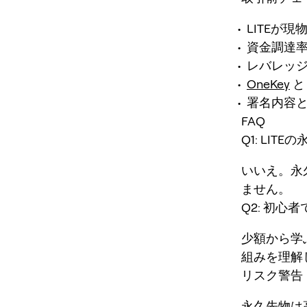
LITEが
資金調達
レバレッ
OneKey
署名内容
FAQ
Q1: LI
いいえ。永
ません。
Q2: 初心者
少額から学
組みを理解
リスク警告
永久先物は