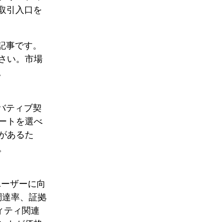
s取引入口を
O記事です。
さい。市場
。
リバティブ契
ートを選べ
があるた
。
ユーザーに向
調達率、証拠
ィティ関連