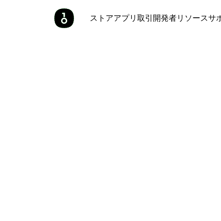
ストア
アプリ
取引
開発者
リソース
サ