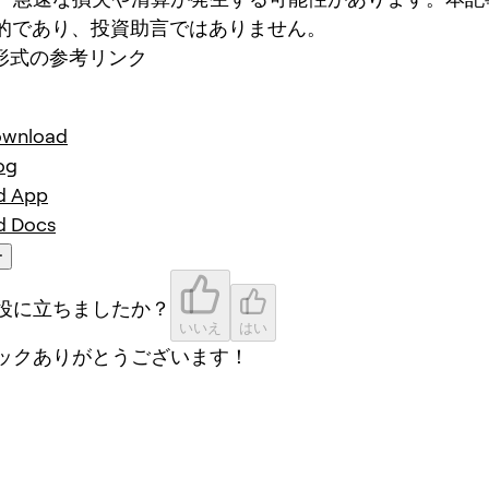
目的であり、投資助言ではありません。
wn形式の参考リンク
ownload
og
d App
d Docs
ー
役に立ちましたか？
いいえ
はい
ックありがとうございます！