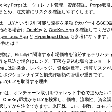
eKey Perpsは、ウォレット管理、資産確認、Perps取
まとめ、注文前にリスクを確認しやすくします。
は、LLYという取引可能な銘柄を単独でカバーするSEO
始める場合は
OneKey
と
OneKey App
を確認してくださ
perliquid App
と
Hyperliquid Docs
も参考になります。
先物とは？
先物は、Eli Lillyに関連する市場価格を追跡するデリバ
昇を見込む場合はロング、下落を見込む場合はショート
物には証拠金、レバレッジ、資金調達率、清算リスクが
もポジションサイズと損失許容額の管理が重要です。
PerpsでLLYを取引する理由
 Perpsは、オンチェーン取引をウォレット中心で進めたい
。OneKey環境からLLYを検索し、価格、流動性、資金
認してから注文できます。米国株、ETF、指数、コモデ