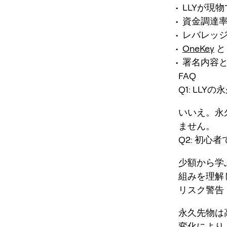
LLYが現
資金調達
レバレッ
OneKey
署名内容
FAQ
Q1: LLY
いいえ。永
ません。
Q2: 初心者
少額から学
組みを理解
リスク警告
永久先物は
変化により