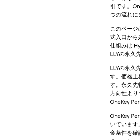
引です。On
つの流れに
このページ
式入口から
仕組みは
Hy
LLYの永久
LLYの永久
す。価格上
す。永久先
方向性より
OneKey 
OneKey
いています
金条件を確