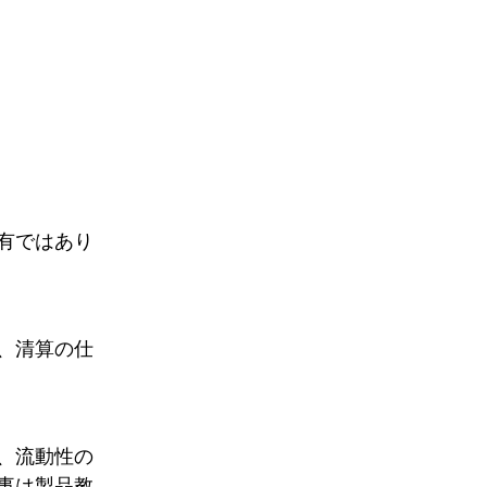
有ではあり
、清算の仕
、流動性の
事は製品教