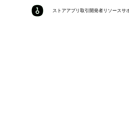
ストア
アプリ
取引
開発者
リソース
サ