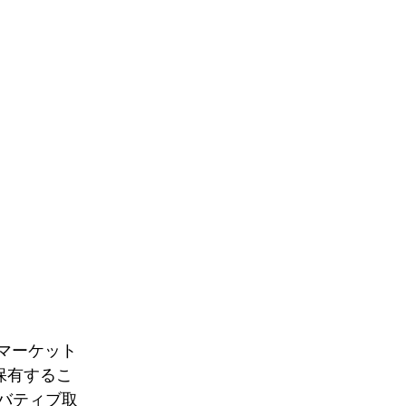
先物マーケット
保有するこ
バティブ取