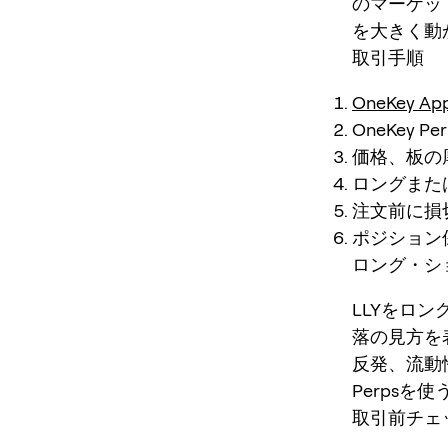
のマーケッ
を大きく動
取引手順
OneKey Ap
OneKey P
価格、板の
ロングまた
注文前に損
ポジション
ロング・シ
LLYをロン
落の見方を
反発、流動
Perps
取引前チェ