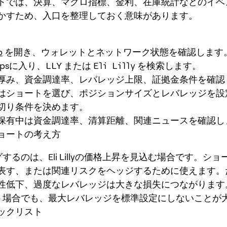
トでは、決算、マクロ指標、金利、在庫統計などのイベ
かすため、入口を整理しておく意味があります。
p
を開き、ウォレットとネットワーク状態を確認します
erpsに入り、
LLY
または
Eli Lilly
を検索します。
厚み、資金調達率、レバレッジ上限、証拠金条件を確認
はショートを選び、ポジションサイズとレバレッジを設
切り条件を決めます。
保有中は資金調達率、清算距離、関連ニュースを確認し
ョートの考え方
グするのは、Eli Lillyの価格上昇を見込む場合です。シ
表す、または関連リスクをヘッジするために使えます。
性低下、過度なレバレッジは大きな損失につながります。O
を使う場合でも、最大レバレッジを標準設定にしないことが
ックリスト